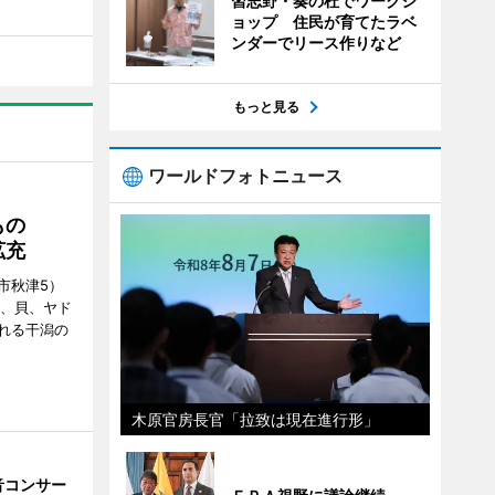
習志野・奏の杜でワークシ
ョップ 住民が育てたラベ
ンダーでリース作りなど
もっと見る
ワールドフォトニュース
もの
拡充
市秋津5）
ニ、貝、ヤド
れる干潟の
木原官房長官「拉致は現在進行形」
音コンサー