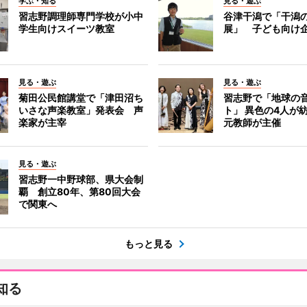
学ぶ・知る
見る・遊ぶ
習志野調理師専門学校が小中
谷津干潟で「干潟
学生向けスイーツ教室
展」 子ども向け
見る・遊ぶ
見る・遊ぶ
菊田公民館講堂で「津田沼ち
習志野で「地球の
いさな声楽教室」発表会 声
ト」 異色の4人が
楽家が主宰
元教師が主催
見る・遊ぶ
習志野一中野球部、県大会制
覇 創立80年、第80回大会
で関東へ
もっと見る
知る