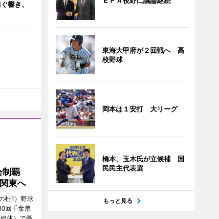
ＥＰＡ視野に議論継続
紡ぐ響き、
東海大甲府が２回戦へ 高
校野球
岡本は１安打 大リーグ
橋本、玉木氏が立候補 国
民民主代表選
大会制覇
で関東へ
の杜1）野球
もっと見る
80回千葉県
県総体）で優