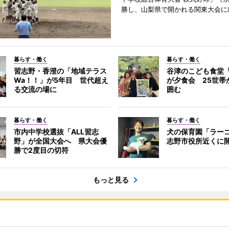
勝し、山梨県で開かれる関東大会に
暮らす・働く
暮らす・働く
習志野・香澄の「地域テラス
谷津のこども食堂「t
Wa！！」が5年目 世代超え
が夕食会 25世帯
る交流の場に
囲む
暮らす・働く
暮らす・働く
市内中学校選抜「ALL習志
犬の保育園「ラー
野」が全国大会へ 県大会優
志野市役所近くに
勝で2度目の切符
もっと見る