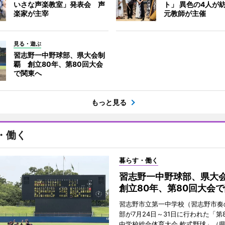
いさな声楽教室」発表会 声
ト」 異色の4人が
楽家が主宰
元教師が主催
見る・遊ぶ
習志野一中野球部、県大会制
覇 創立80年、第80回大会
で関東へ
もっと見る
・働く
暮らす・働く
習志野一中野球部、県
創立80年、第80回大会
習志野市立第一中学校（習志野市奏
部が7月24日～31日に行われた「第
中学校総合体育大会 軟式野球」（