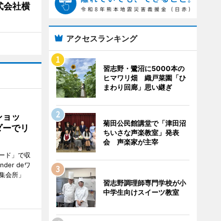
式会社横
アクセスランキング
習志野・鷺沼に5000本の
ヒマワリ畑 織戸菜園「ひ
まわり回廊」思い継ぎ
ショッ
菊田公民館講堂で「津田沼
ダーでリ
ちいさな声楽教室」発表
会 声楽家が主宰
ード」で収
er deワ
集会所」
習志野調理師専門学校が小
中学生向けスイーツ教室