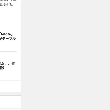
出場する。
etote」
がテーブル
ゴム」、習
開設