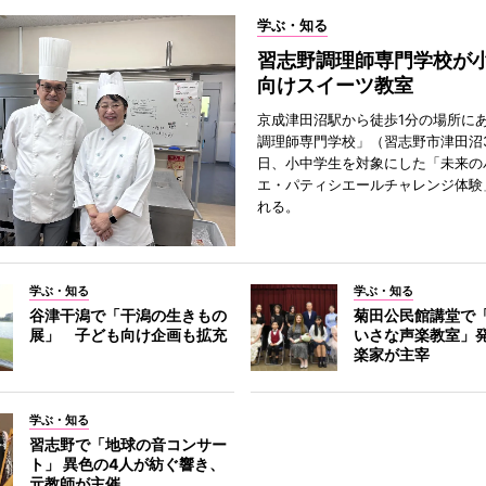
学ぶ・知る
習志野調理師専門学校が
向けスイーツ教室
京成津田沼駅から徒歩1分の場所に
調理師専門学校」（習志野市津田沼3
日、小中学生を対象にした「未来の
エ・パティシエールチャレンジ体験
れる。
学ぶ・知る
学ぶ・知る
谷津干潟で「干潟の生きもの
菊田公民館講堂で
展」 子ども向け企画も拡充
いさな声楽教室」
楽家が主宰
学ぶ・知る
習志野で「地球の音コンサー
ト」 異色の4人が紡ぐ響き、
元教師が主催