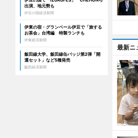
出演、地元勢も
伊豆の国経済新聞
伊東の宿・グランベール伊豆で「旅する
お茶会」台湾編 特製ランチも
伊東経済新聞
最新ニ
飯田線大学、飯田線缶バッジ第2弾「開
運セット」など5種発売
飯田経済新聞