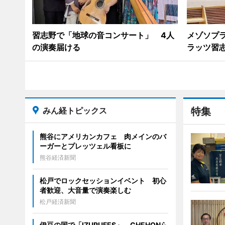
習志野で「地球の音コンサート」 4人
メゾソプ
の演奏届ける
ラッツ習
みん経トピックス
特集
熊谷にアメリカンカフェ 肉メインのバ
ーガーとプレッツェル看板に
熊谷経済新聞
松戸でロックセッションイベント 初心
者歓迎、大音量で演奏楽しむ
松戸経済新聞
伊豆の国で「IZURUFES」 CHEHONら