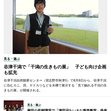
見る・遊ぶ
谷津干潟で「干潟の生きもの展」 子ども向け企画
も拡充
谷津干潟自然観察センター（習志野市秋津5）で8月8日から、谷津干潟
に住むカニ、貝、ヤドカリなどを水槽で展示する「見て触れる干潟の生
きもの展」が開催される。
見る・遊ぶ
菊田公民館講堂で「津田沼ちいさな声楽教室」発表