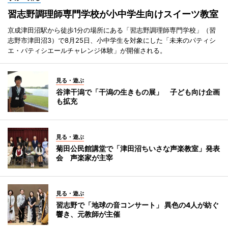
習志野調理師専門学校が小中学生向けスイーツ教室
京成津田沼駅から徒歩1分の場所にある「習志野調理師専門学校」（習
志野市津田沼3）で8月25日、小中学生を対象にした「未来のパティシ
エ・パティシエールチャレンジ体験」が開催される。
見る・遊ぶ
谷津干潟で「干潟の生きもの展」 子ども向け企画
も拡充
見る・遊ぶ
菊田公民館講堂で「津田沼ちいさな声楽教室」発表
会 声楽家が主宰
見る・遊ぶ
習志野で「地球の音コンサート」 異色の4人が紡ぐ
響き、元教師が主催