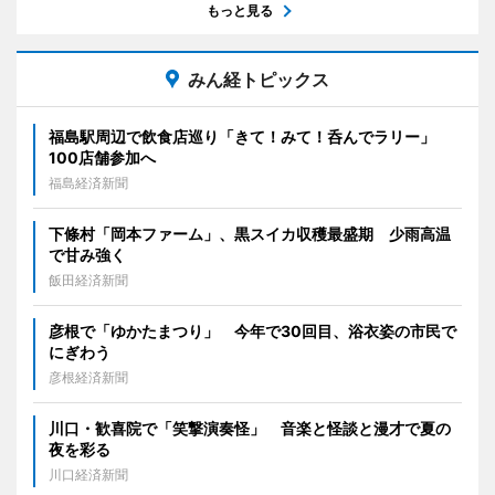
もっと見る
みん経トピックス
福島駅周辺で飲食店巡り「きて！みて！呑んでラリー」
100店舗参加へ
福島経済新聞
下條村「岡本ファーム」、黒スイカ収穫最盛期 少雨高温
で甘み強く
飯田経済新聞
彦根で「ゆかたまつり」 今年で30回目、浴衣姿の市民で
にぎわう
彦根経済新聞
川口・歓喜院で「笑撃演奏怪」 音楽と怪談と漫才で夏の
夜を彩る
川口経済新聞