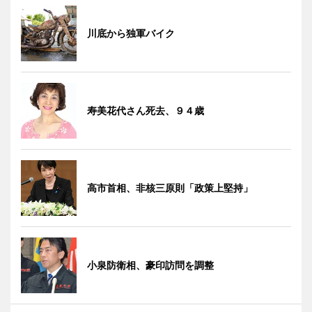
川底から独軍バイク
寿美花代さん死去、９４歳
高市首相、非核三原則「政策上堅持」
小泉防衛相、豪印訪問を調整