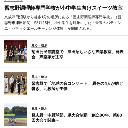
習志野調理師専門学校が小中学生向けスイーツ教室
京成津田沼駅から徒歩1分の場所にある「習志野調理師専門学校」（習
志野市津田沼3）で8月25日、小中学生を対象にした「未来のパティシ
エ・パティシエールチャレンジ体験」が開催される。
見る・遊ぶ
菊田公民館講堂で「津田沼ちいさな声楽教室」発表
会 声楽家が主宰
見る・遊ぶ
習志野で「地球の音コンサート」 異色の4人が紡ぐ
響き、元教師が主催
見る・遊ぶ
習志野一中野球部、県大会制覇 創立80年、第80
回大会で関東へ