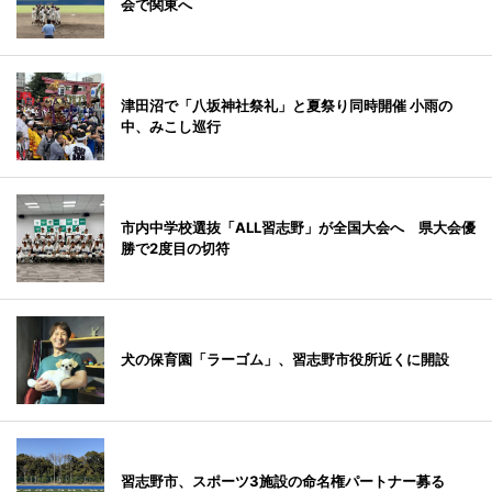
会で関東へ
津田沼で「八坂神社祭礼」と夏祭り同時開催 小雨の
中、みこし巡行
市内中学校選抜「ALL習志野」が全国大会へ 県大会優
勝で2度目の切符
犬の保育園「ラーゴム」、習志野市役所近くに開設
習志野市、スポーツ3施設の命名権パートナー募る