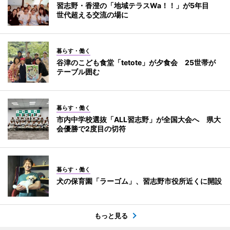
習志野・香澄の「地域テラスWa！！」が5年目
世代超える交流の場に
暮らす・働く
谷津のこども食堂「tetote」が夕食会 25世帯が
テーブル囲む
暮らす・働く
市内中学校選抜「ALL習志野」が全国大会へ 県大
会優勝で2度目の切符
暮らす・働く
犬の保育園「ラーゴム」、習志野市役所近くに開設
もっと見る