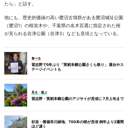
たら」と話す。
他にも、歴史的価値の高い鷺沼古墳群がある鷺沼城址公園
（鷺沼1）の桜並木や、千葉県の名木百選に指定された桜
が見られる谷津公園（谷津3）なども見頃となっている。
食べる
習志野で5年ぶり「実籾本郷公園さくら祭り」 屋台やス
テージイベントも
見る・遊ぶ
習志野・実籾本郷公園のアジサイが見頃に 7月上旬まで
杉並・善福寺川緑地、700本の桜が見頃 例年より2週間
ほど遅く