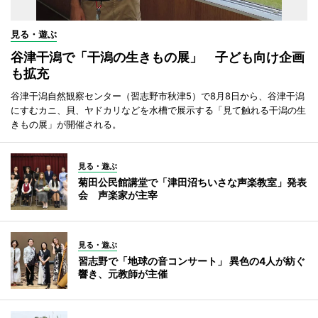
見る・遊ぶ
谷津干潟で「干潟の生きもの展」 子ども向け企画
も拡充
谷津干潟自然観察センター（習志野市秋津5）で8月8日から、谷津干潟
にすむカニ、貝、ヤドカリなどを水槽で展示する「見て触れる干潟の生
きもの展」が開催される。
見る・遊ぶ
菊田公民館講堂で「津田沼ちいさな声楽教室」発表
会 声楽家が主宰
見る・遊ぶ
習志野で「地球の音コンサート」 異色の4人が紡ぐ
響き、元教師が主催