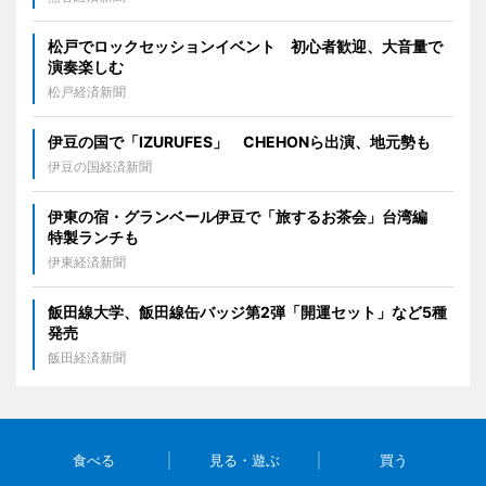
松戸でロックセッションイベント 初心者歓迎、大音量で
演奏楽しむ
松戸経済新聞
伊豆の国で「IZURUFES」 CHEHONら出演、地元勢も
伊豆の国経済新聞
伊東の宿・グランベール伊豆で「旅するお茶会」台湾編
特製ランチも
伊東経済新聞
飯田線大学、飯田線缶バッジ第2弾「開運セット」など5種
発売
飯田経済新聞
食べる
見る・遊ぶ
買う