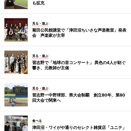
も拡充
見る・遊ぶ
菊田公民館講堂で「津田沼ちいさな声楽教室」発表
会 声楽家が主宰
見る・遊ぶ
習志野で「地球の音コンサート」 異色の4人が紡ぐ
響き、元教師が主催
見る・遊ぶ
習志野一中野球部、県大会制覇 創立80年、第80
回大会で関東へ
食べる
津田沼・ワイがや通りのセレクト雑貨店「ユニテ」