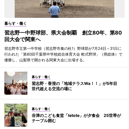
暮らす・働く
習志野一中野球部、県大会制覇 創立80年、第80
回大会で関東へ
習志野市立第一中学校（習志野市奏の杜1）野球部が7月24日～31日に
行われた「第80回千葉県中学校総合体育大会 軟式野球」（県総体）で
優勝し、山梨県で開かれる関東大会に出場する。
暮らす・働く
習志野・香澄の「地域テラスWa！！」が5年目
世代超える交流の場に
暮らす・働く
谷津のこども食堂「tetote」が夕食会 25世帯が
テーブル囲む