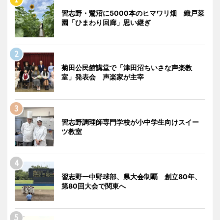
習志野・鷺沼に5000本のヒマワリ畑 織戸菜
園「ひまわり回廊」思い継ぎ
菊田公民館講堂で「津田沼ちいさな声楽教
室」発表会 声楽家が主宰
習志野調理師専門学校が小中学生向けスイー
ツ教室
習志野一中野球部、県大会制覇 創立80年、
第80回大会で関東へ