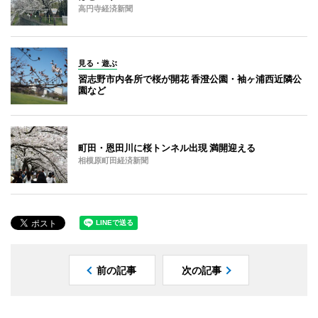
高円寺経済新聞
見る・遊ぶ
習志野市内各所で桜が開花 香澄公園・袖ヶ浦西近隣公
園など
町田・恩田川に桜トンネル出現 満開迎える
相模原町田経済新聞
前の記事
次の記事