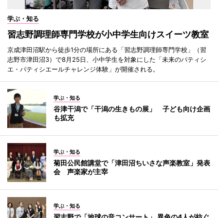
学ぶ・知る
習志野調理師専門学校が小中学生向けスイーツ教室
京成津田沼駅から徒歩1分の場所にある「習志野調理師専門学校」（習
志野市津田沼3）で8月25日、小中学生を対象にした「未来のパティシ
エ・パティシエールチャレンジ体験」が開催される。
学ぶ・知る
谷津干潟で「干潟の生きもの展」 子ども向け企画
も拡充
学ぶ・知る
菊田公民館講堂で「津田沼ちいさな声楽教室」発表
会 声楽家が主宰
学ぶ・知る
習志野で「地球の音コンサート」 異色の4人が紡ぐ