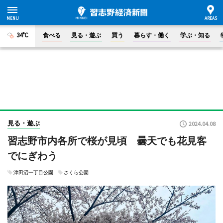
34°C
食べる
見る・遊ぶ
買う
暮らす・働く
学ぶ・知る
見る・遊ぶ
2024.04.08
習志野市内各所で桜が見頃 曇天でも花見客
でにぎわう
津田沼一丁目公園
さくら公園