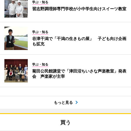
学ぶ・知る
習志野調理師専門学校が小中学生向けスイーツ教室
学ぶ・知る
谷津干潟で「干潟の生きもの展」 子ども向け企画
も拡充
学ぶ・知る
菊田公民館講堂で「津田沼ちいさな声楽教室」発表
会 声楽家が主宰
もっと見る
買う