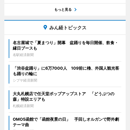
もっと見る
みん経トピックス
名古屋城で「夏まつり」開幕 盆踊りを毎日開催、飲食・
縁日ブースも
名駅経済新聞
「渋谷盆踊り」に6万7000人 109前に櫓、外国人観光客
も踊りの輪に
シブヤ経済新聞
大丸札幌店で任天堂ポップアップストア 「どうぶつの
森」特設エリアも
札幌経済新聞
OMO5函館で「函館夜景の日」 手回しオルガンで野外劇
テーマ曲