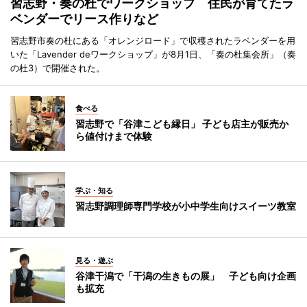
習志野・奏の杜でワークショップ 住民が育てたラ
ベンダーでリース作りなど
習志野市奏の杜にある「オレンジロード」で収穫されたラベンダーを用
いた「Lavender deワークショップ」が8月1日、「奏の杜集会所」（奏
の杜3）で開催された。
食べる
習志野で「谷津こども縁日」 子ども店主が販売か
ら値付けまで体験
学ぶ・知る
習志野調理師専門学校が小中学生向けスイーツ教室
見る・遊ぶ
谷津干潟で「干潟の生きもの展」 子ども向け企画
も拡充