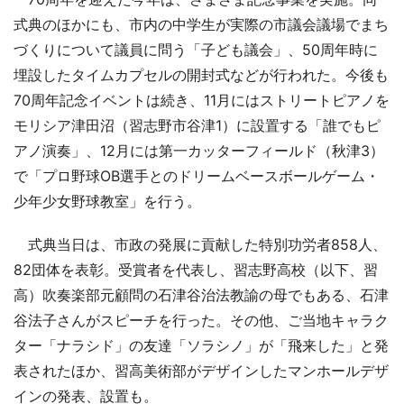
式典のほかにも、市内の中学生が実際の市議会議場でまち
づくりについて議員に問う「子ども議会」、50周年時に
埋設したタイムカプセルの開封式などが行われた。今後も
70周年記念イベントは続き、11月にはストリートピアノを
モリシア津田沼（習志野市谷津1）に設置する「誰でもピ
アノ演奏」、12月には第一カッターフィールド（秋津3）
で「プロ野球OB選手とのドリームベースボールゲーム・
少年少女野球教室」を行う。
式典当日は、市政の発展に貢献した特別功労者858人、
82団体を表彰。受賞者を代表し、習志野高校（以下、習
高）吹奏楽部元顧問の石津谷治法教諭の母でもある、石津
谷法子さんがスピーチを行った。その他、ご当地キャラク
ター「ナラシド」の友達「ソラシノ」が「飛来した」と発
表されたほか、習高美術部がデザインしたマンホールデザ
インの発表、設置も。