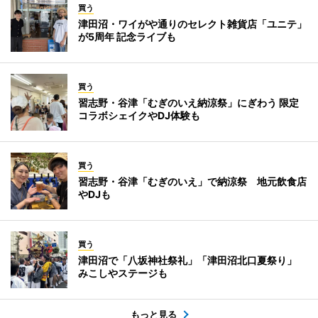
買う
津田沼・ワイがや通りのセレクト雑貨店「ユニテ」
が5周年 記念ライブも
買う
習志野・谷津「むぎのいえ納涼祭」にぎわう 限定
コラボシェイクやDJ体験も
買う
習志野・谷津「むぎのいえ」で納涼祭 地元飲食店
やDJも
買う
津田沼で「八坂神社祭礼」「津田沼北口夏祭り」
みこしやステージも
もっと見る