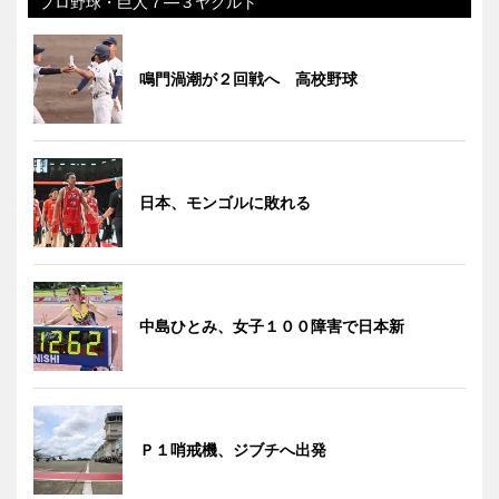
プロ野球・巨人７―３ヤクルト
鳴門渦潮が２回戦へ 高校野球
日本、モンゴルに敗れる
中島ひとみ、女子１００障害で日本新
Ｐ１哨戒機、ジブチへ出発