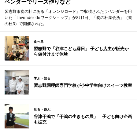
ベンダーでリース作りなど
習志野市奏の杜にある「オレンジロード」で収穫されたラベンダーを用
いた「Lavender deワークショップ」が8月1日、「奏の杜集会所」（奏
の杜3）で開催された。
食べる
習志野で「谷津こども縁日」 子ども店主が販売か
ら値付けまで体験
学ぶ・知る
習志野調理師専門学校が小中学生向けスイーツ教室
見る・遊ぶ
谷津干潟で「干潟の生きもの展」 子ども向け企画
も拡充