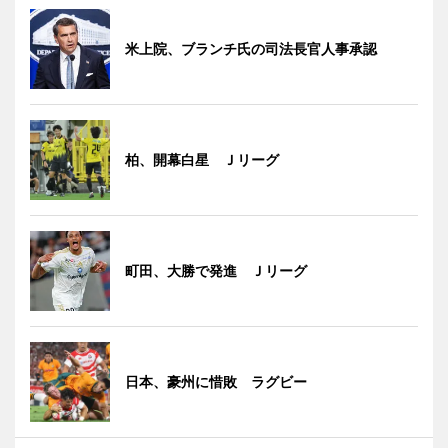
米上院、ブランチ氏の司法長官人事承認
柏、開幕白星 Ｊリーグ
町田、大勝で発進 Ｊリーグ
日本、豪州に惜敗 ラグビー