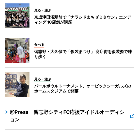
見る・遊ぶ
京成津田沼駅前で「ナラシドまちゼミタウン」エンデ
ィング 10店舗が講座
食べる
習志野・大久保で「仮装まつり」 商店街を仮装姿で練
り歩く
見る・遊ぶ
パールボウルトーナメント、オービックシーガルズの
ホームスタジアムで開幕
@Press 習志野シティFC応援アイドルオーディシ
ョン