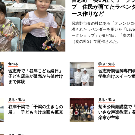
プ 住民が育てたラベン
ース作りなど
習志野市奏の杜にある「オレンジロ
穫されたラベンダーを用いた「Lavend
ークショップ」が8月1日、「奏の杜
（奏の杜3）で開催された。
食べる
学ぶ・知る
習志野で「谷津こども縁日」
習志野調理師専門
子ども店主が販売から値付け
学生向けスイーツ
まで体験
見る・遊ぶ
見る・遊ぶ
谷津干潟で「干潟の生きもの
菊田公民館講堂で
展」 子ども向け企画も拡充
いさな声楽教室」
楽家が主宰