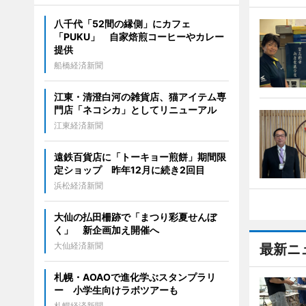
八千代「52間の縁側」にカフェ
「PUKU」 自家焙煎コーヒーやカレー
提供
船橋経済新聞
江東・清澄白河の雑貨店、猫アイテム専
門店「ネコシカ」としてリニューアル
江東経済新聞
遠鉄百貨店に「トーキョー煎餅」期間限
定ショップ 昨年12月に続き2回目
浜松経済新聞
大仙の払田柵跡で「まつり彩夏せんぼ
く」 新企画加え開催へ
大仙経済新聞
最新ニ
札幌・AOAOで進化学ぶスタンプラリ
ー 小学生向けラボツアーも
札幌経済新聞