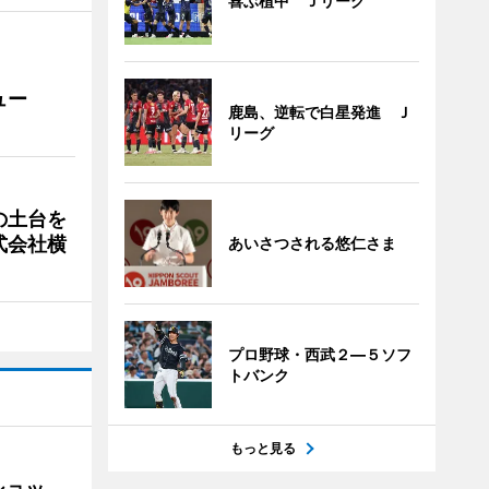
喜ぶ植中 Ｊリーグ
ュー
鹿島、逆転で白星発進 Ｊ
リーグ
の土台を
式会社横
あいさつされる悠仁さま
プロ野球・西武２―５ソフ
トバンク
もっと見る
ショッ