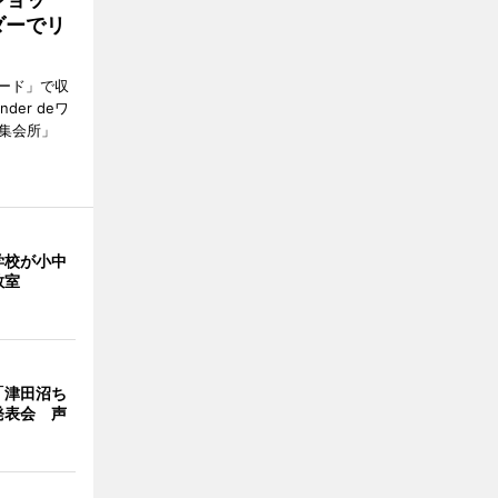
ダーでリ
ード」で収
er deワ
集会所」
学校が小中
教室
「津田沼ち
発表会 声