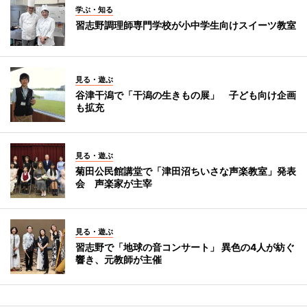
学ぶ・知る
習志野調理師専門学校が小中学生向けスイーツ教室
見る・遊ぶ
谷津干潟で「干潟の生きもの展」 子ども向け企画
も拡充
見る・遊ぶ
菊田公民館講堂で「津田沼ちいさな声楽教室」発表
会 声楽家が主宰
見る・遊ぶ
習志野で「地球の音コンサート」 異色の4人が紡ぐ
響き、元教師が主催