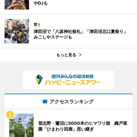
やDJも
買う
津田沼で「八坂神社祭礼」「津田沼北口夏祭り」
みこしやステージも
もっと見る
アクセスランキング
習志野・鷺沼に5000本のヒマワリ畑 織戸菜
園「ひまわり回廊」思い継ぎ