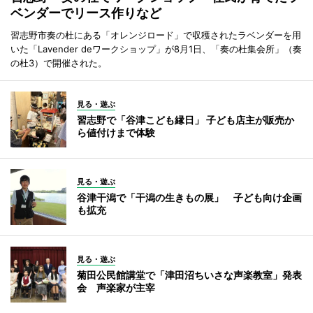
ベンダーでリース作りなど
習志野市奏の杜にある「オレンジロード」で収穫されたラベンダーを用
いた「Lavender deワークショップ」が8月1日、「奏の杜集会所」（奏
の杜3）で開催された。
見る・遊ぶ
習志野で「谷津こども縁日」 子ども店主が販売か
ら値付けまで体験
見る・遊ぶ
谷津干潟で「干潟の生きもの展」 子ども向け企画
も拡充
見る・遊ぶ
菊田公民館講堂で「津田沼ちいさな声楽教室」発表
会 声楽家が主宰