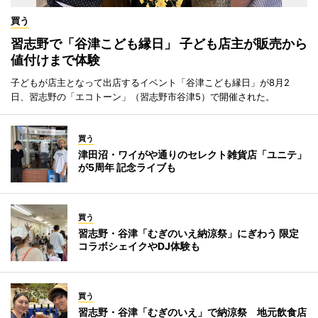
買う
習志野で「谷津こども縁日」 子ども店主が販売から
値付けまで体験
子どもが店主となって出店するイベント「谷津こども縁日」が8月2
日、習志野の「エコトーン」（習志野市谷津5）で開催された。
買う
津田沼・ワイがや通りのセレクト雑貨店「ユニテ」
が5周年 記念ライブも
買う
習志野・谷津「むぎのいえ納涼祭」にぎわう 限定
コラボシェイクやDJ体験も
買う
習志野・谷津「むぎのいえ」で納涼祭 地元飲食店