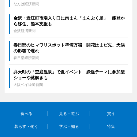
なんば経済新聞
金沢・近江町市場入り口に肉まん「まんぷく屋」 能登か
ら移住、熊本支援も
金沢経済新聞
春日部のヒマワリスポット準備万端 開花はまだ先、天候
の影響で遅れ
春日部経済新聞
弁天町の「空庭温泉」で夏イベント 妖怪テーマに参加型
ショーや謎解きも
大阪ベイ経済新聞
食べる
見る・遊ぶ
買う
暮らす・働く
学ぶ・知る
特集