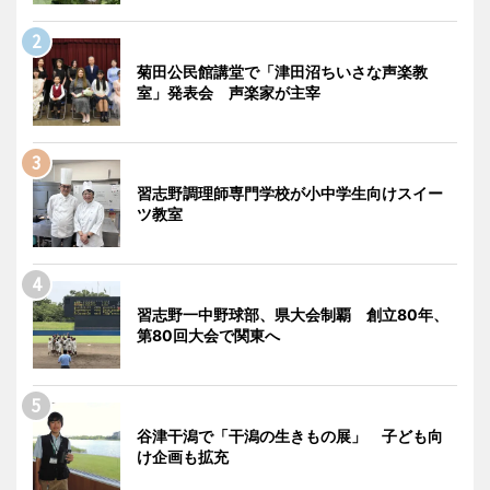
菊田公民館講堂で「津田沼ちいさな声楽教
室」発表会 声楽家が主宰
習志野調理師専門学校が小中学生向けスイー
ツ教室
習志野一中野球部、県大会制覇 創立80年、
第80回大会で関東へ
谷津干潟で「干潟の生きもの展」 子ども向
け企画も拡充