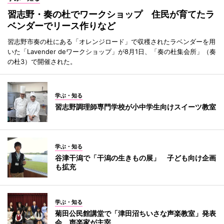
習志野・奏の杜でワークショップ 住民が育てたラ
ベンダーでリース作りなど
習志野市奏の杜にある「オレンジロード」で収穫されたラベンダーを用
いた「Lavender deワークショップ」が8月1日、「奏の杜集会所」（奏
の杜3）で開催された。
学ぶ・知る
習志野調理師専門学校が小中学生向けスイーツ教室
学ぶ・知る
谷津干潟で「干潟の生きもの展」 子ども向け企画
も拡充
学ぶ・知る
菊田公民館講堂で「津田沼ちいさな声楽教室」発表
会 声楽家が主宰