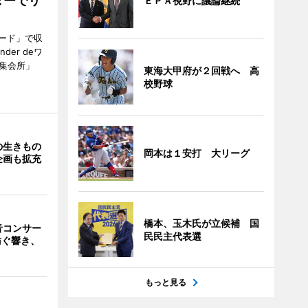
ダーでリ
ＥＰＡ視野に議論継続
ード」で収
er deワ
集会所」
東海大甲府が２回戦へ 高
校野球
の生きもの
岡本は１安打 大リーグ
企画も拡充
橋本、玉木氏が立候補 国
音コンサー
民民主代表選
紡ぐ響き、
もっと見る