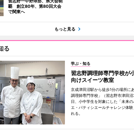
習志野一中野球部、県大会制
覇 創立80年、第80回大会
で関東へ
もっと見る
知る
学ぶ・知る
習志野調理師専門学校が
向けスイーツ教室
京成津田沼駅から徒歩1分の場所に
調理師専門学校」（習志野市津田沼3
日、小中学生を対象にした「未来の
エ・パティシエールチャレンジ体験
れる。