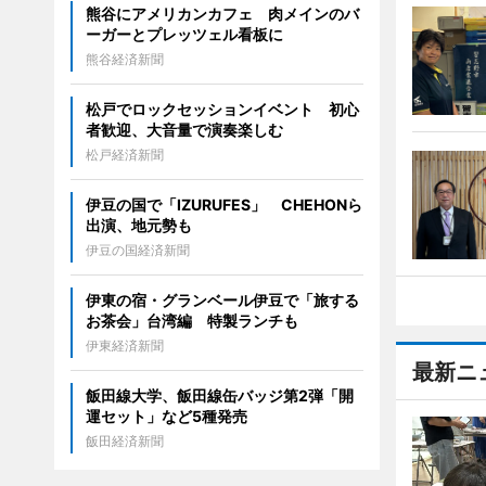
熊谷にアメリカンカフェ 肉メインのバ
ーガーとプレッツェル看板に
熊谷経済新聞
松戸でロックセッションイベント 初心
者歓迎、大音量で演奏楽しむ
松戸経済新聞
伊豆の国で「IZURUFES」 CHEHONら
出演、地元勢も
伊豆の国経済新聞
伊東の宿・グランベール伊豆で「旅する
お茶会」台湾編 特製ランチも
伊東経済新聞
最新ニ
飯田線大学、飯田線缶バッジ第2弾「開
運セット」など5種発売
飯田経済新聞