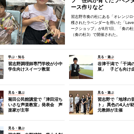
プ 住民が育てたラベン
ース作りなど
習志野市奏の杜にある「オレンジロ
穫されたラベンダーを用いた「Lavend
ークショップ」が8月1日、「奏の杜
（奏の杜3）で開催された。
学ぶ・知る
見る・遊ぶ
習志野調理師専門学校が小中
谷津干潟で「干潟
学生向けスイーツ教室
展」 子ども向け
見る・遊ぶ
見る・遊ぶ
菊田公民館講堂で「津田沼ち
習志野で「地球の
いさな声楽教室」発表会 声
ト」 異色の4人が
楽家が主宰
元教師が主催
見る・遊ぶ