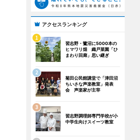
アクセスランキング
習志野・鷺沼に5000本の
ヒマワリ畑 織戸菜園「ひ
まわり回廊」思い継ぎ
菊田公民館講堂で「津田沼
ちいさな声楽教室」発表
会 声楽家が主宰
習志野調理師専門学校が小
中学生向けスイーツ教室