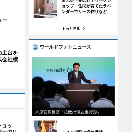
習志野・奏の杜でワークシ
ョップ 住民が育てたラベ
ンダーでリース作りなど
ュー
もっと見る
ワールドフォトニュース
の土台を
式会社横
木原官房長官「拉致は現在進行形」
ショッ