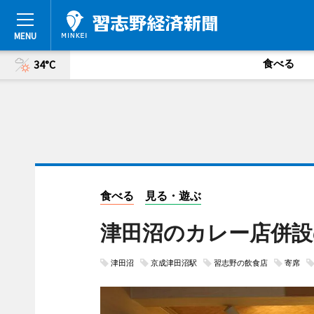
食べる
34°C
食べる
見る・遊ぶ
津田沼のカレー店併設
津田沼
京成津田沼駅
習志野の飲食店
寄席