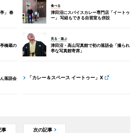
食べる
亭」 春
津田沼にスパイスカレー専門店「イートゥ
ー」 写経もできる自習室も併設
見る・遊ぶ
亭橋蔵の
津田沼・高山写真館で初の落語会「撮られ
亭な写真館寄席」
「カレー＆スペース イートゥー」X
ん落語会
記事
次の記事