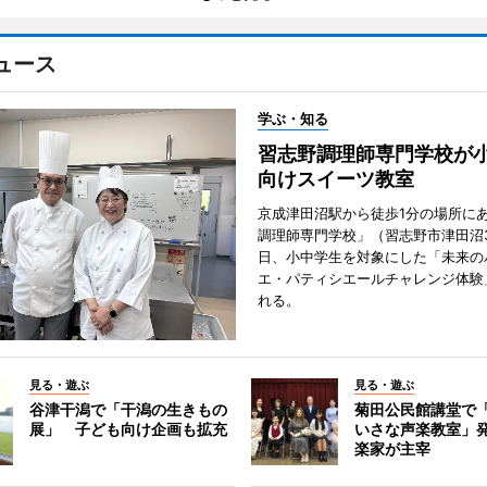
ュース
学ぶ・知る
習志野調理師専門学校が
向けスイーツ教室
京成津田沼駅から徒歩1分の場所に
調理師専門学校」（習志野市津田沼3
日、小中学生を対象にした「未来の
エ・パティシエールチャレンジ体験
れる。
見る・遊ぶ
見る・遊ぶ
谷津干潟で「干潟の生きもの
菊田公民館講堂で
展」 子ども向け企画も拡充
いさな声楽教室」
楽家が主宰