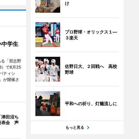
け
プロ野球・オリックス１―
３楽天
小中学生
ある「習志野
佐野日大、２回戦へ 高校
）で8月25
野球
パティシ
」が開催さ
平和への祈り、灯籠流しに
「津田沼ち
発表会 声
もっと見る