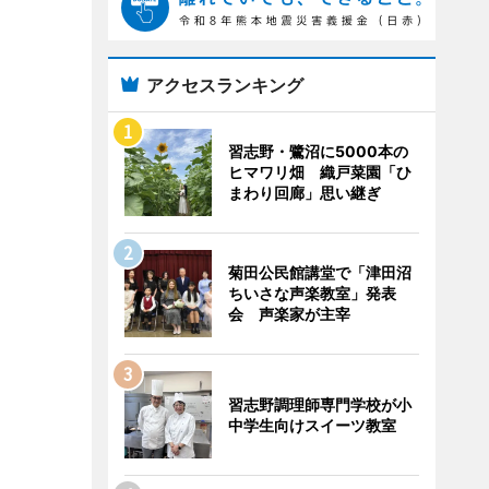
アクセスランキング
習志野・鷺沼に5000本の
ヒマワリ畑 織戸菜園「ひ
まわり回廊」思い継ぎ
菊田公民館講堂で「津田沼
ちいさな声楽教室」発表
会 声楽家が主宰
習志野調理師専門学校が小
中学生向けスイーツ教室