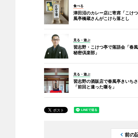
食べる
津田沼のカレー店に寄席「こけつ
風亭橋蔵さんがこけら落とし
見る・遊ぶ
習志野・こけつ亭で落語会「春風
秘密倶楽部」
見る・遊ぶ
習志野の酒販店で春風亭きいちさ
「前回と違った噺を」
前の