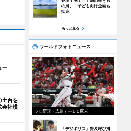
谷津干潟で「干潟の生きも
の展」 子ども向け企画も
拡充
もっと見る
ワールドフォトニュース
ュー
の土台を
式会社横
プロ野球・広島７―１１巨人
「デジポリス」普及呼び掛