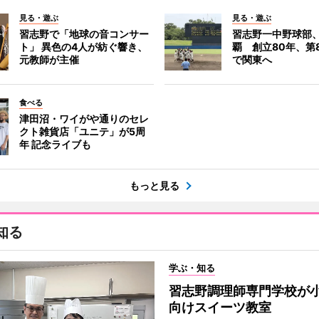
見る・遊ぶ
見る・遊ぶ
習志野で「地球の音コンサー
習志野一中野球部
ト」 異色の4人が紡ぐ響き、
覇 創立80年、第
元教師が主催
で関東へ
食べる
津田沼・ワイがや通りのセレ
クト雑貨店「ユニテ」が5周
年 記念ライブも
もっと見る
知る
学ぶ・知る
習志野調理師専門学校が
向けスイーツ教室