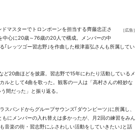
バンドマスターでトロンボーンを担当する齊藤忠正さ
［広告］
中心に20歳～76歳の20人で構成。メンバーの中
る｢レッツゴー習志野｣を作曲した根津嘉弘さんも所属してい
 Time｣など20曲ほどを披露。習志野で15年にわたり活動しているメ
カルとして4曲を歌った。観客の一人は「高村さんの軽妙な
いう間だった」と振り返る。
スバンドからグループサウンズ｢ダウンビーツ｣に所属し、
ともにメンバーの入れ替えは多かったが、月2回の練習をみん
も音楽の街・習志野にふさわしい活動をしていきたい｣と話