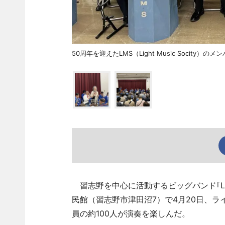
50周年を迎えたLMS（Light Music Socity）
習志野を中心に活動するビッグバンド｢LMS（L
民館（習志野市津田沼7）で4月20日、ラ
員の約100人が演奏を楽しんだ。