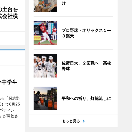
け
の土台を
式会社横
プロ野球・オリックス１―
３楽天
佐野日大、２回戦へ 高校
野球
小中学生
ある「習志野
平和への祈り、灯籠流しに
）で8月25
パティシ
」が開催さ
もっと見る