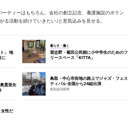
のパーティーはもちろん、会社の創立記念、養護施設のボラン
がる活動を続けていきたい｣と意気込みを見せる。
暮らす・働く
ト」 地
習志野・菊田公民館に小中学生のためのフ
目に
リースペース「KITTA」
鳥取・中心市街地の路上でジャズ・フェス
ティバル 全国から24組出演
奥貫亜矢
ト
鳥取経済新聞
 女性だ