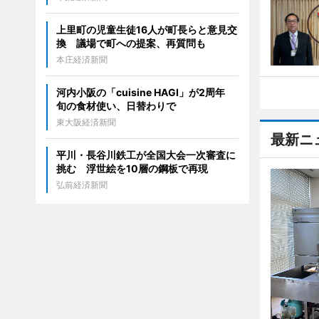
上里町の児童生徒16人が町長らと意見交
換 議場で町への提案、再質問も
本庄経済新聞
河内小阪の「cuisine HAGI」が2周年
旬の食材使い、日替わりで
東大阪経済新聞
最新ニ
平川・長谷川鉄工が全国大会一次審査に
挑む 浮世絵を10層の鋼板で再現
弘前経済新聞