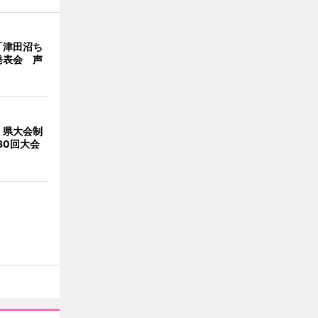
「津田沼ち
発表会 声
、県大会制
80回大会