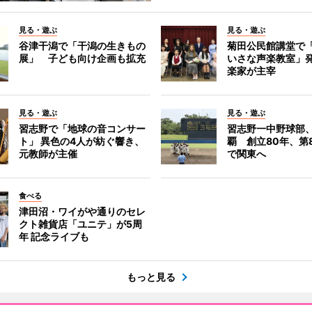
見る・遊ぶ
見る・遊ぶ
谷津干潟で「干潟の生きもの
菊田公民館講堂で
展」 子ども向け企画も拡充
いさな声楽教室」
楽家が主宰
見る・遊ぶ
見る・遊ぶ
習志野で「地球の音コンサー
習志野一中野球部
ト」 異色の4人が紡ぐ響き、
覇 創立80年、第
元教師が主催
で関東へ
食べる
津田沼・ワイがや通りのセレ
クト雑貨店「ユニテ」が5周
年 記念ライブも
もっと見る