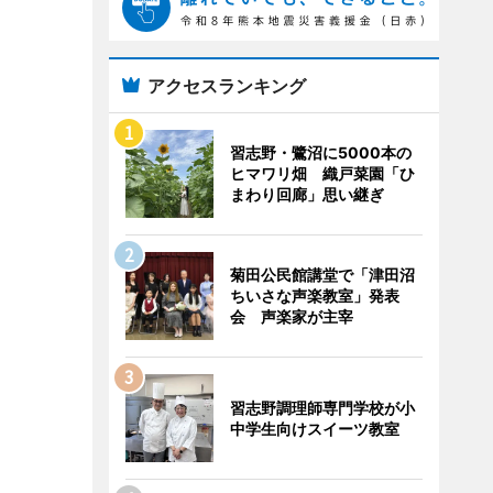
アクセスランキング
習志野・鷺沼に5000本の
ヒマワリ畑 織戸菜園「ひ
まわり回廊」思い継ぎ
菊田公民館講堂で「津田沼
ちいさな声楽教室」発表
会 声楽家が主宰
習志野調理師専門学校が小
中学生向けスイーツ教室