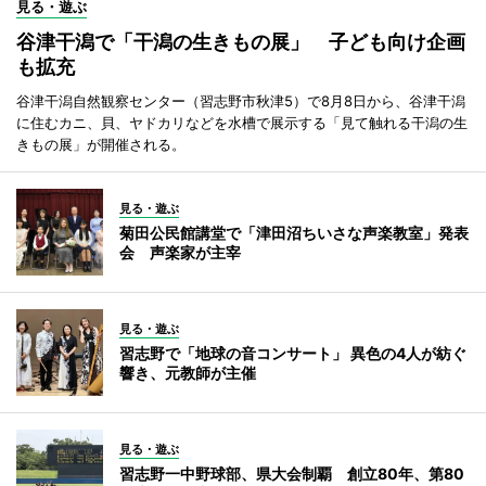
見る・遊ぶ
谷津干潟で「干潟の生きもの展」 子ども向け企画
も拡充
谷津干潟自然観察センター（習志野市秋津5）で8月8日から、谷津干潟
に住むカニ、貝、ヤドカリなどを水槽で展示する「見て触れる干潟の生
きもの展」が開催される。
見る・遊ぶ
菊田公民館講堂で「津田沼ちいさな声楽教室」発表
会 声楽家が主宰
見る・遊ぶ
習志野で「地球の音コンサート」 異色の4人が紡ぐ
響き、元教師が主催
見る・遊ぶ
習志野一中野球部、県大会制覇 創立80年、第80