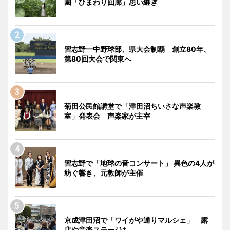
園「ひまわり回廊」思い継ぎ
習志野一中野球部、県大会制覇 創立80年、
第80回大会で関東へ
菊田公民館講堂で「津田沼ちいさな声楽教
室」発表会 声楽家が主宰
習志野で「地球の音コンサート」 異色の4人が
紡ぐ響き、元教師が主催
京成津田沼で「ワイがや通りマルシェ」 露
店や音楽ステージも