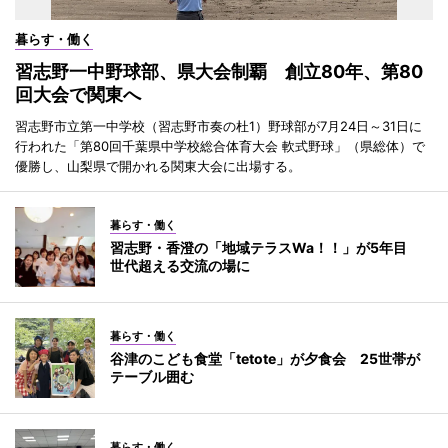
暮らす・働く
習志野一中野球部、県大会制覇 創立80年、第80
回大会で関東へ
習志野市立第一中学校（習志野市奏の杜1）野球部が7月24日～31日に
行われた「第80回千葉県中学校総合体育大会 軟式野球」（県総体）で
優勝し、山梨県で開かれる関東大会に出場する。
暮らす・働く
習志野・香澄の「地域テラスWa！！」が5年目
世代超える交流の場に
暮らす・働く
谷津のこども食堂「tetote」が夕食会 25世帯が
テーブル囲む
暮らす・働く