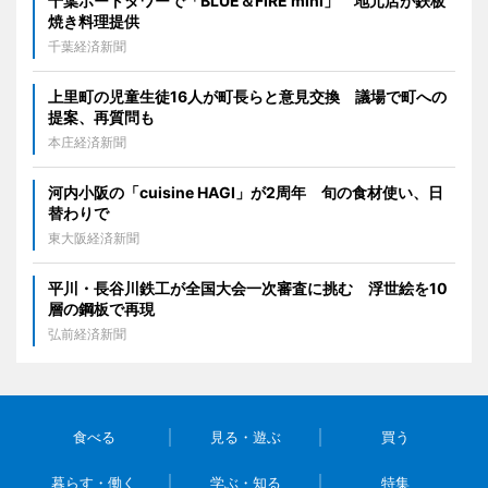
千葉ポートタワーで「BLUE＆FIRE mini」 地元店が鉄板
焼き料理提供
千葉経済新聞
上里町の児童生徒16人が町長らと意見交換 議場で町への
提案、再質問も
本庄経済新聞
河内小阪の「cuisine HAGI」が2周年 旬の食材使い、日
替わりで
東大阪経済新聞
平川・長谷川鉄工が全国大会一次審査に挑む 浮世絵を10
層の鋼板で再現
弘前経済新聞
食べる
見る・遊ぶ
買う
暮らす・働く
学ぶ・知る
特集