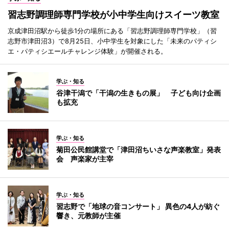
習志野調理師専門学校が小中学生向けスイーツ教室
京成津田沼駅から徒歩1分の場所にある「習志野調理師専門学校」（習
志野市津田沼3）で8月25日、小中学生を対象にした「未来のパティシ
エ・パティシエールチャレンジ体験」が開催される。
学ぶ・知る
谷津干潟で「干潟の生きもの展」 子ども向け企画
も拡充
学ぶ・知る
菊田公民館講堂で「津田沼ちいさな声楽教室」発表
会 声楽家が主宰
学ぶ・知る
習志野で「地球の音コンサート」 異色の4人が紡ぐ
響き、元教師が主催