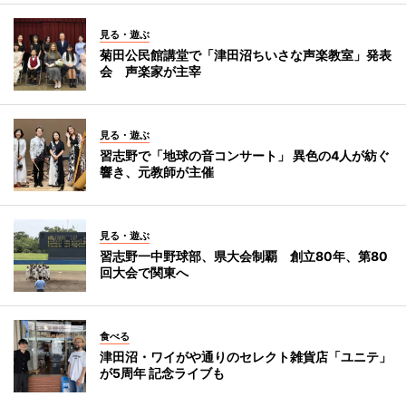
見る・遊ぶ
菊田公民館講堂で「津田沼ちいさな声楽教室」発表
会 声楽家が主宰
見る・遊ぶ
習志野で「地球の音コンサート」 異色の4人が紡ぐ
響き、元教師が主催
見る・遊ぶ
習志野一中野球部、県大会制覇 創立80年、第80
回大会で関東へ
食べる
津田沼・ワイがや通りのセレクト雑貨店「ユニテ」
が5周年 記念ライブも