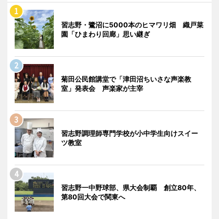
習志野・鷺沼に5000本のヒマワリ畑 織戸菜
園「ひまわり回廊」思い継ぎ
菊田公民館講堂で「津田沼ちいさな声楽教
室」発表会 声楽家が主宰
習志野調理師専門学校が小中学生向けスイー
ツ教室
習志野一中野球部、県大会制覇 創立80年、
第80回大会で関東へ