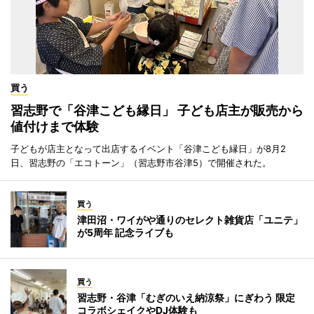
買う
習志野で「谷津こども縁日」 子ども店主が販売から
値付けまで体験
子どもが店主となって出店するイベント「谷津こども縁日」が8月2
日、習志野の「エコトーン」（習志野市谷津5）で開催された。
買う
津田沼・ワイがや通りのセレクト雑貨店「ユニテ」
が5周年 記念ライブも
買う
習志野・谷津「むぎのいえ納涼祭」にぎわう 限定
コラボシェイクやDJ体験も