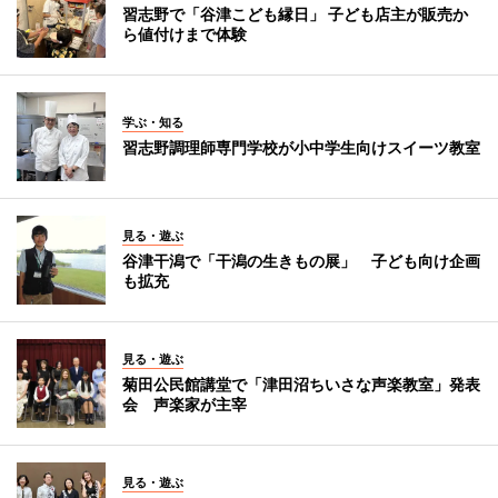
習志野で「谷津こども縁日」 子ども店主が販売か
ら値付けまで体験
学ぶ・知る
習志野調理師専門学校が小中学生向けスイーツ教室
見る・遊ぶ
谷津干潟で「干潟の生きもの展」 子ども向け企画
も拡充
見る・遊ぶ
菊田公民館講堂で「津田沼ちいさな声楽教室」発表
会 声楽家が主宰
見る・遊ぶ