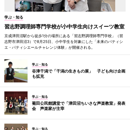
学ぶ・知る
習志野調理師専門学校が小中学生向けスイーツ教室
京成津田沼駅から徒歩1分の場所にある「習志野調理師専門学校」（習
志野市津田沼3）で8月25日、小中学生を対象にした「未来のパティシ
エ・パティシエールチャレンジ体験」が開催される。
学ぶ・知る
谷津干潟で「干潟の生きもの展」 子ども向け企画
も拡充
学ぶ・知る
菊田公民館講堂で「津田沼ちいさな声楽教室」発表
会 声楽家が主宰
学ぶ・知る