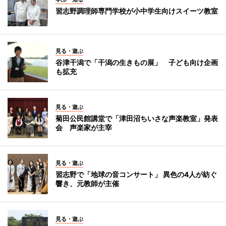
習志野調理師専門学校が小中学生向けスイーツ教室
見る・遊ぶ
谷津干潟で「干潟の生きもの展」 子ども向け企画
も拡充
見る・遊ぶ
菊田公民館講堂で「津田沼ちいさな声楽教室」発表
会 声楽家が主宰
見る・遊ぶ
習志野で「地球の音コンサート」 異色の4人が紡ぐ
響き、元教師が主催
見る・遊ぶ