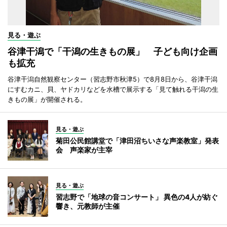
見る・遊ぶ
谷津干潟で「干潟の生きもの展」 子ども向け企画
も拡充
谷津干潟自然観察センター（習志野市秋津5）で8月8日から、谷津干潟
にすむカニ、貝、ヤドカリなどを水槽で展示する「見て触れる干潟の生
きもの展」が開催される。
見る・遊ぶ
菊田公民館講堂で「津田沼ちいさな声楽教室」発表
会 声楽家が主宰
見る・遊ぶ
習志野で「地球の音コンサート」 異色の4人が紡ぐ
響き、元教師が主催