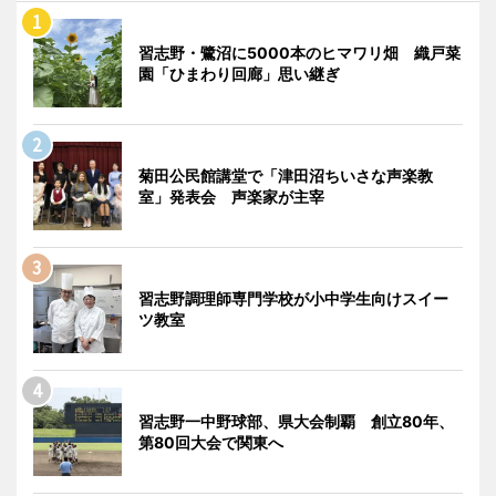
習志野・鷺沼に5000本のヒマワリ畑 織戸菜
園「ひまわり回廊」思い継ぎ
菊田公民館講堂で「津田沼ちいさな声楽教
室」発表会 声楽家が主宰
習志野調理師専門学校が小中学生向けスイー
ツ教室
習志野一中野球部、県大会制覇 創立80年、
第80回大会で関東へ