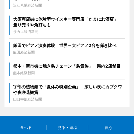
近江八幡経済新聞
大須商店街に体験型ウイスキー専門店「たまにわ酒店」
量り売りや角打ちも
サカエ経済新聞
飯田でピアノ演奏体験 世界三大ピアノ2台を弾き比べ
飯田経済新聞
熊本・新市街に焼き鳥チェーン「鳥貴族」 県内2店舗目
熊本経済新聞
宇部の植物館で「夏休み特別企画」 涼しい夜にカブクワ
や夜咲花観賞
山口宇部経済新聞
食べる
見る・遊ぶ
買う