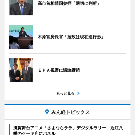
高市首相靖国参拝「適切に判断」
木原官房長官「拉致は現在進行形」
ＥＰＡ視野に議論継続
もっと見る
みん経トピックス
滋賀舞台アニメ「さよならララ」デジタルラリー 近江八
幡のケーキ店にパネル