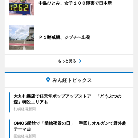
中島ひとみ、女子１００障害で日本新
Ｐ１哨戒機、ジブチへ出発
もっと見る
みん経トピックス
大丸札幌店で任天堂ポップアップストア 「どうぶつの
森」特設エリアも
札幌経済新聞
OMO5函館で「函館夜景の日」 手回しオルガンで野外劇
テーマ曲
函館経済新聞