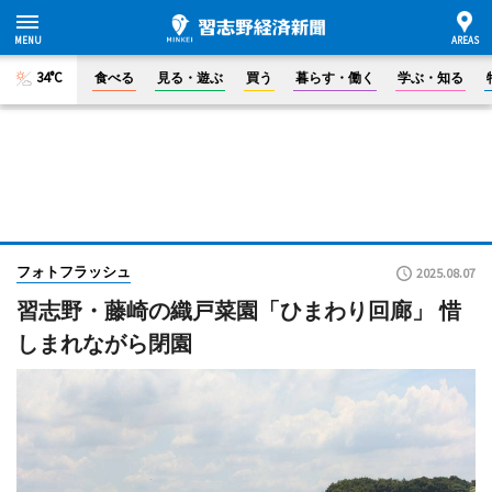
34°C
食べる
見る・遊ぶ
買う
暮らす・働く
学ぶ・知る
フォトフラッシュ
2025.08.07
習志野・藤崎の織戸菜園「ひまわり回廊」 惜
しまれながら閉園