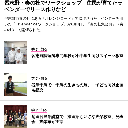
習志野・奏の杜でワークショップ 住民が育てたラ
ベンダーでリース作りなど
習志野市奏の杜にある「オレンジロード」で収穫されたラベンダーを用
いた「Lavender deワークショップ」が8月1日、「奏の杜集会所」（奏
の杜3）で開催された。
学ぶ・知る
習志野調理師専門学校が小中学生向けスイーツ教室
学ぶ・知る
谷津干潟で「干潟の生きもの展」 子ども向け企画
も拡充
学ぶ・知る
菊田公民館講堂で「津田沼ちいさな声楽教室」発表
会 声楽家が主宰