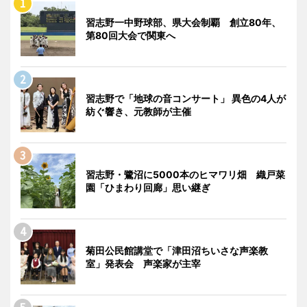
習志野一中野球部、県大会制覇 創立80年、
第80回大会で関東へ
習志野で「地球の音コンサート」 異色の4人が
紡ぐ響き、元教師が主催
習志野・鷺沼に5000本のヒマワリ畑 織戸菜
園「ひまわり回廊」思い継ぎ
菊田公民館講堂で「津田沼ちいさな声楽教
室」発表会 声楽家が主宰