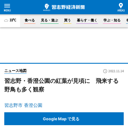
33°C
食べる
見る・遊ぶ
買う
暮らす・働く
学ぶ・知る
ニュース地図
2022.11.14
習志野・香澄公園の紅葉が見頃に 飛来する
野鳥も多く観察
習志野市 香澄公園
Google Map で見る