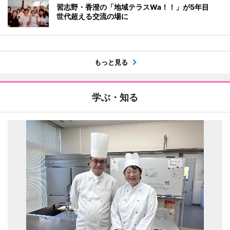
習志野・香澄の「地域テラスWa！！」が5年目
世代超える交流の場に
もっと見る
学ぶ・知る