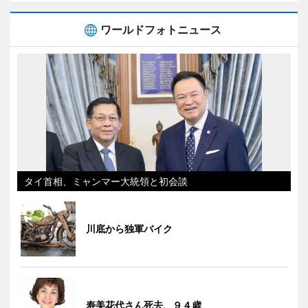
ワールドフォトニュース
タイ首相、ミャンマー大統領と初会談
川底から独軍バイク
寿美花代さん死去、９４歳