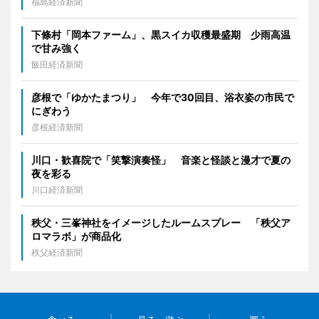
福島経済新聞
下條村「岡本ファーム」、黒スイカ収穫最盛期 少雨高温
で甘み強く
飯田経済新聞
彦根で「ゆかたまつり」 今年で30回目、浴衣姿の市民で
にぎわう
彦根経済新聞
川口・歓喜院で「笑撃演奏怪」 音楽と怪談と漫才で夏の
夜を彩る
川口経済新聞
秩父・三峯神社をイメージしたルームスプレー 「秩父ア
ロマラボ」が商品化
秩父経済新聞