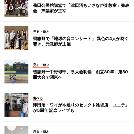
菊田公民館講堂で「津田沼ちいさな声楽教室」発表
会 声楽家が主宰
見る・遊ぶ
習志野で「地球の音コンサート」 異色の4人が紡ぐ
響き、元教師が主催
見る・遊ぶ
習志野一中野球部、県大会制覇 創立80年、第80
回大会で関東へ
食べる
津田沼・ワイがや通りのセレクト雑貨店「ユニテ」
が5周年 記念ライブも
見る・遊ぶ