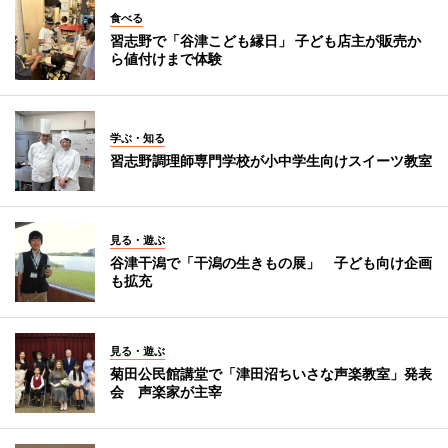
食べる
習志野で「谷津こども縁日」 子ども店主が販売か
ら値付けまで体験
学ぶ・知る
習志野調理師専門学校が小中学生向けスイーツ教室
見る・遊ぶ
谷津干潟で「干潟の生きもの展」 子ども向け企画
も拡充
見る・遊ぶ
菊田公民館講堂で「津田沼ちいさな声楽教室」発表
会 声楽家が主宰