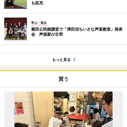
も拡充
学ぶ・知る
菊田公民館講堂で「津田沼ちいさな声楽教室」発表
会 声楽家が主宰
もっと見る
買う