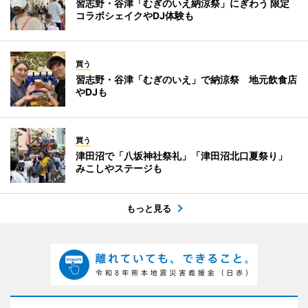
習志野・谷津「むぎのいえ納涼祭」にぎわう 限定
コラボシェイクやDJ体験も
買う
習志野・谷津「むぎのいえ」で納涼祭 地元飲食店
やDJも
買う
津田沼で「八坂神社祭礼」「津田沼北口夏祭り」
みこしやステージも
もっと見る