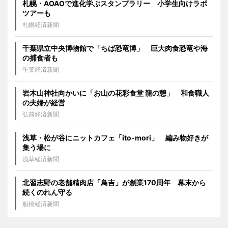
札幌・AOAOで進化学ぶスタンプラリー 小学生向けラボ
ツアーも
札幌経済新聞
千葉県立中央博物館で「ちば恐竜博」 巨大肉食恐竜や海
の捕食者も
千葉経済新聞
岩木山神社向かいに「お山の花彩食堂 龍の憩」 和食職人
の夫婦が経営
弘前経済新聞
浅草・松が谷にニットカフェ「ito-mori」 編み物好きが
集う場に
浅草経済新聞
北習志野の老舗精肉店「鳥吉」が創業170周年 幕末から
続くのれん守る
船橋経済新聞