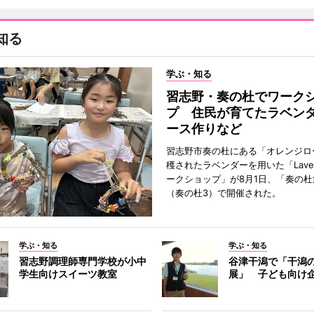
知る
学ぶ・知る
習志野・奏の杜でワーク
プ 住民が育てたラベン
ース作りなど
習志野市奏の杜にある「オレンジロ
穫されたラベンダーを用いた「Lavend
ークショップ」が8月1日、「奏の杜
（奏の杜3）で開催された。
学ぶ・知る
学ぶ・知る
習志野調理師専門学校が小中
谷津干潟で「干潟
学生向けスイーツ教室
展」 子ども向け