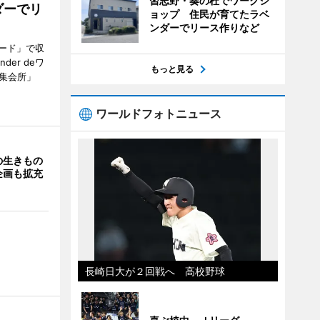
習志野・奏の杜でワークシ
ダーでリ
ョップ 住民が育てたラベ
ンダーでリース作りなど
ード」で収
er deワ
もっと見る
集会所」
ワールドフォトニュース
の生きもの
企画も拡充
長崎日大が２回戦へ 高校野球