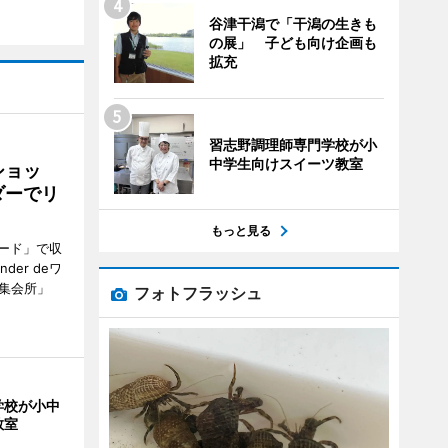
谷津干潟で「干潟の生きも
の展」 子ども向け企画も
拡充
習志野調理師専門学校が小
中学生向けスイーツ教室
ショッ
ダーでリ
もっと見る
ード」で収
er deワ
集会所」
フォトフラッシュ
学校が小中
教室