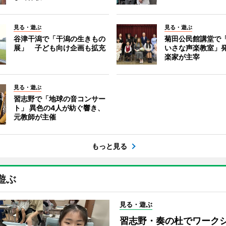
見る・遊ぶ
見る・遊ぶ
谷津干潟で「干潟の生きもの
菊田公民館講堂で
展」 子ども向け企画も拡充
いさな声楽教室」
楽家が主宰
見る・遊ぶ
習志野で「地球の音コンサー
ト」 異色の4人が紡ぐ響き、
元教師が主催
もっと見る
遊ぶ
見る・遊ぶ
習志野・奏の杜でワーク