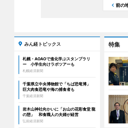
前の
みん経トピックス
特集
札幌・AOAOで進化学ぶスタンプラリ
ー 小学生向けラボツアーも
札幌経済新聞
千葉県立中央博物館で「ちば恐竜博」
巨大肉食恐竜や海の捕食者も
千葉経済新聞
岩木山神社向かいに「お山の花彩食堂 龍
の憩」 和食職人の夫婦が経営
弘前経済新聞