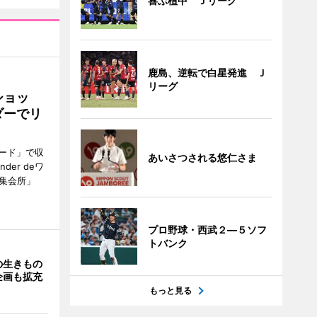
喜ぶ植中 Ｊリーグ
鹿島、逆転で白星発進 Ｊ
リーグ
ショッ
ダーでリ
ード」で収
あいさつされる悠仁さま
er deワ
集会所」
プロ野球・西武２―５ソフ
トバンク
の生きもの
企画も拡充
もっと見る