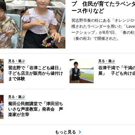
プ 住民が育てたラベン
ース作りなど
習志野市奏の杜にある「オレンジロ
穫されたラベンダーを用いた「Lavend
ークショップ」が8月1日、「奏の杜
（奏の杜3）で開催された。
見る・遊ぶ
見る・遊ぶ
習志野で「谷津こども縁日」
谷津干潟で「干潟
子ども店主が販売から値付け
展」 子ども向け
まで体験
見る・遊ぶ
菊田公民館講堂で「津田沼ち
いさな声楽教室」発表会 声
楽家が主宰
もっと見る