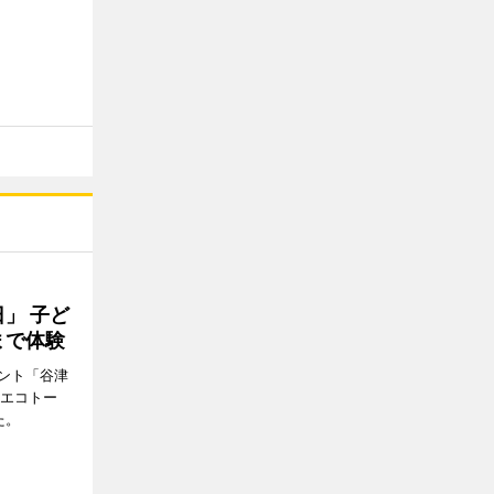
」 子ど
まで体験
ント「谷津
「エコトー
た。