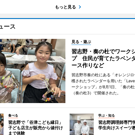
もっと見る
ュース
見る・遊ぶ
習志野・奏の杜でワーク
プ 住民が育てたラベン
ース作りなど
習志野市奏の杜にある「オレンジロ
穫されたラベンダーを用いた「Lavend
ークショップ」が8月1日、「奏の杜
（奏の杜3）で開催された。
食べる
学ぶ・知る
習志野で「谷津こども縁日」
習志野調理師専門
子ども店主が販売から値付け
学生向けスイーツ
まで体験