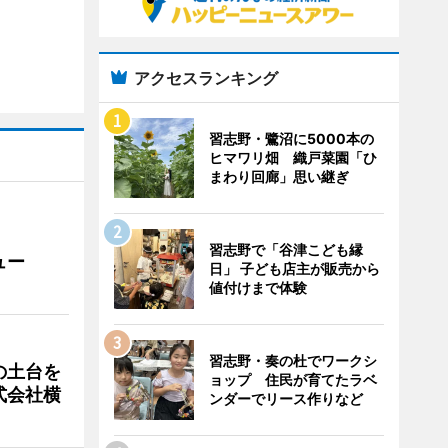
アクセスランキング
習志野・鷺沼に5000本の
ヒマワリ畑 織戸菜園「ひ
まわり回廊」思い継ぎ
習志野で「谷津こども縁
ュー
日」 子ども店主が販売から
値付けまで体験
習志野・奏の杜でワークシ
の土台を
ョップ 住民が育てたラベ
式会社横
ンダーでリース作りなど