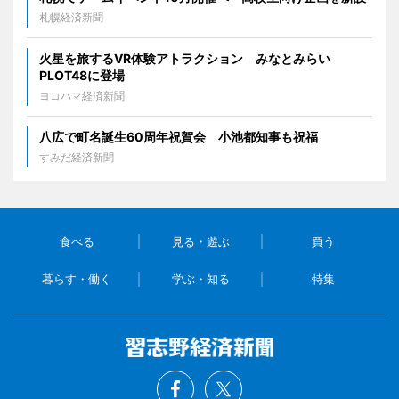
札幌経済新聞
火星を旅するVR体験アトラクション みなとみらい
PLOT48に登場
ヨコハマ経済新聞
八広で町名誕生60周年祝賀会 小池都知事も祝福
すみだ経済新聞
食べる
見る・遊ぶ
買う
暮らす・働く
学ぶ・知る
特集