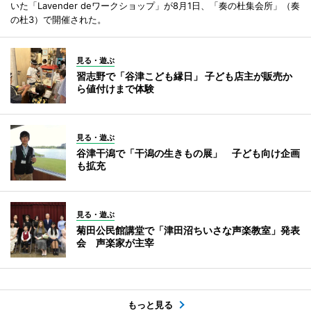
いた「Lavender deワークショップ」が8月1日、「奏の杜集会所」（奏
の杜3）で開催された。
見る・遊ぶ
習志野で「谷津こども縁日」 子ども店主が販売か
ら値付けまで体験
見る・遊ぶ
谷津干潟で「干潟の生きもの展」 子ども向け企画
も拡充
見る・遊ぶ
菊田公民館講堂で「津田沼ちいさな声楽教室」発表
会 声楽家が主宰
もっと見る