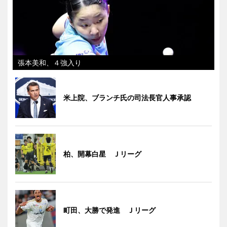
張本美和、４強入り
米上院、ブランチ氏の司法長官人事承認
柏、開幕白星 Ｊリーグ
町田、大勝で発進 Ｊリーグ