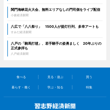
関門海峡花火大会、無料エリアなしの門司側をライブ配信
小倉経済新聞
八広で「八八祭り」 1500人が提灯行列、多幸アートも
すみだ経済新聞
八戸の「騎馬打毬」、若手騎手の姿勇ましく 20年ぶりの
正式参拝も
八戸経済新聞
食べる
見る・遊ぶ
買う
暮らす・働く
学ぶ・知る
特集