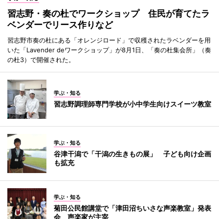
習志野・奏の杜でワークショップ 住民が育てたラ
ベンダーでリース作りなど
習志野市奏の杜にある「オレンジロード」で収穫されたラベンダーを用
いた「Lavender deワークショップ」が8月1日、「奏の杜集会所」（奏
の杜3）で開催された。
学ぶ・知る
習志野調理師専門学校が小中学生向けスイーツ教室
学ぶ・知る
谷津干潟で「干潟の生きもの展」 子ども向け企画
も拡充
学ぶ・知る
菊田公民館講堂で「津田沼ちいさな声楽教室」発表
会 声楽家が主宰