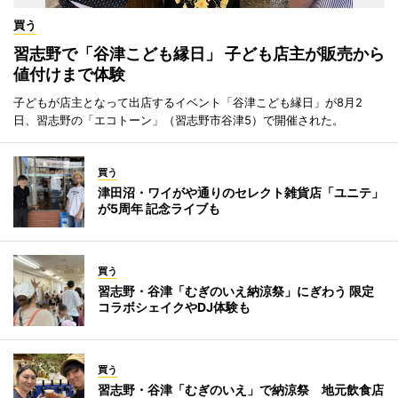
買う
習志野で「谷津こども縁日」 子ども店主が販売から
値付けまで体験
子どもが店主となって出店するイベント「谷津こども縁日」が8月2
日、習志野の「エコトーン」（習志野市谷津5）で開催された。
買う
津田沼・ワイがや通りのセレクト雑貨店「ユニテ」
が5周年 記念ライブも
買う
習志野・谷津「むぎのいえ納涼祭」にぎわう 限定
コラボシェイクやDJ体験も
買う
習志野・谷津「むぎのいえ」で納涼祭 地元飲食店