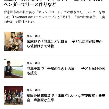
ベンダーでリース作りなど
習志野市奏の杜にある「オレンジロード」で収穫されたラベンダーを用
いた「Lavender deワークショップ」が8月1日、「奏の杜集会所」（奏
の杜3）で開催された。
見る・遊ぶ
習志野で「谷津こども縁日」 子ども店主が販売か
ら値付けまで体験
見る・遊ぶ
谷津干潟で「干潟の生きもの展」 子ども向け企画
も拡充
見る・遊ぶ
菊田公民館講堂で「津田沼ちいさな声楽教室」発表
会 声楽家が主宰