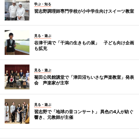
学ぶ・知る
習志野調理師専門学校が小中学生向けスイーツ教室
見る・遊ぶ
谷津干潟で「干潟の生きもの展」 子ども向け企画
も拡充
見る・遊ぶ
菊田公民館講堂で「津田沼ちいさな声楽教室」発表
会 声楽家が主宰
見る・遊ぶ
習志野で「地球の音コンサート」 異色の4人が紡ぐ
響き、元教師が主催