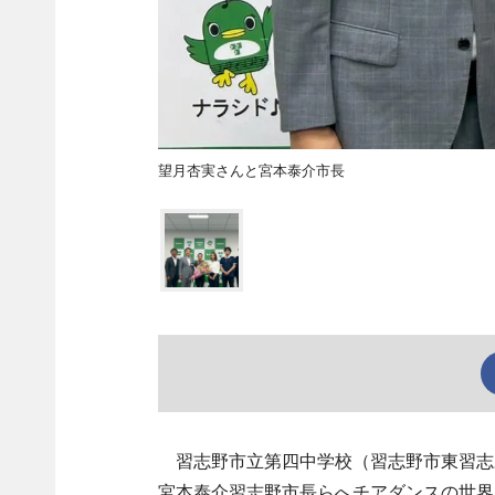
望月杏実さんと宮本泰介市長
習志野市立第四中学校（習志野市東習志野
宮本泰介習志野市長らへチアダンスの世界