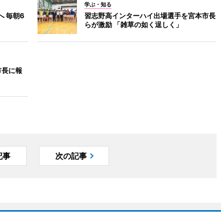
学ぶ・知る
 毎朝6
習志野高インターハイ出場選手を宮本市長
らが激励 「雑草の如く逞しく」
市長に報
記事
次の記事