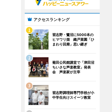
アクセスランキング
習志野・鷺沼に5000本の
ヒマワリ畑 織戸菜園「ひ
まわり回廊」思い継ぎ
菊田公民館講堂で「津田沼
ちいさな声楽教室」発表
会 声楽家が主宰
習志野調理師専門学校が小
中学生向けスイーツ教室