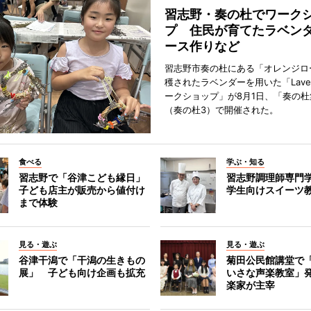
習志野・奏の杜でワーク
プ 住民が育てたラベン
ース作りなど
習志野市奏の杜にある「オレンジロ
穫されたラベンダーを用いた「Lavend
ークショップ」が8月1日、「奏の杜
（奏の杜3）で開催された。
食べる
学ぶ・知る
習志野で「谷津こども縁日」
習志野調理師専門
子ども店主が販売から値付け
学生向けスイーツ
まで体験
見る・遊ぶ
見る・遊ぶ
谷津干潟で「干潟の生きもの
菊田公民館講堂で
展」 子ども向け企画も拡充
いさな声楽教室」
楽家が主宰