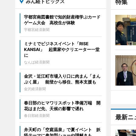
みん経トピックス
特集
宇都宮南図書館で知的財産権学ぶカード
ゲーム大会 高校生が体験
宇都宮経済新聞
ミナミでビジネスイベント「RISE
KANSAI」 起業家やクリエーター一堂
に
なんば経済新聞
金沢・近江町市場入り口に肉まん「まん
ぷく屋」 能登から移住、熊本支援も
金沢経済新聞
春日部のヒマワリスポット準備万端 開
花はまだ先、天候の影響で遅れ
春日部経済新聞
最新ニ
弁天町の「空庭温泉」で夏イベント 妖
怪テーマに参加型ショーや謎解きも