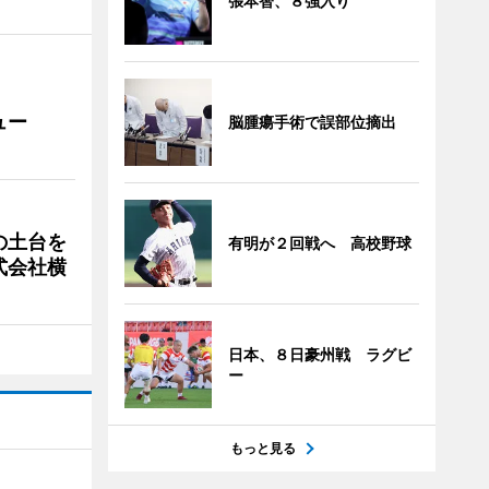
張本智、８強入り
ュー
脳腫瘍手術で誤部位摘出
の土台を
有明が２回戦へ 高校野球
式会社横
日本、８日豪州戦 ラグビ
ー
もっと見る