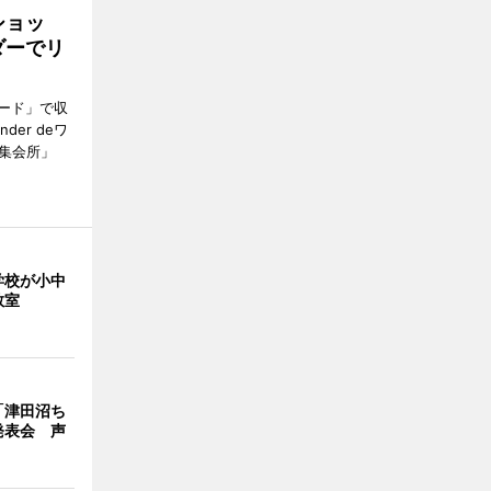
ショッ
ダーでリ
ード」で収
er deワ
集会所」
学校が小中
教室
「津田沼ち
発表会 声