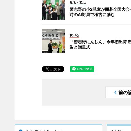
見る・遊ぶ
習志野の小2児童が囲碁全国大会へ
時のAI対局で稽古に励む
食べる
「習志野にんじん」今年初出荷 
告と贈呈式
前の