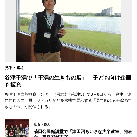
見る・遊ぶ
谷津干潟で「干潟の生きもの展」 子ども向け企画
も拡充
谷津干潟自然観察センター（習志野市秋津5）で8月8日から、谷津干潟
に住むカニ、貝、ヤドカリなどを水槽で展示する「見て触れる干潟の生
きもの展」が開催される。
見る・遊ぶ
菊田公民館講堂で「津田沼ちいさな声楽教室」発表
会 声楽家が主宰