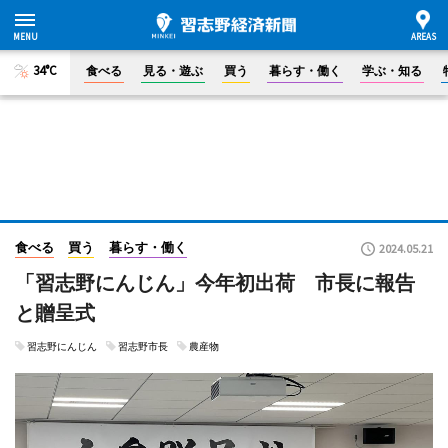
34°C
食べる
見る・遊ぶ
買う
暮らす・働く
学ぶ・知る
食べる
買う
暮らす・働く
2024.05.21
「習志野にんじん」今年初出荷 市長に報告
と贈呈式
習志野にんじん
習志野市長
農産物