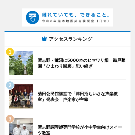
アクセスランキング
習志野・鷺沼に5000本のヒマワリ畑 織戸菜
園「ひまわり回廊」思い継ぎ
菊田公民館講堂で「津田沼ちいさな声楽教
室」発表会 声楽家が主宰
習志野調理師専門学校が小中学生向けスイー
ツ教室