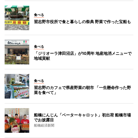
食べる
習志野市役所で食と暮らしの祭典 野菜で作った宝船も
食べる
「ジリオーラ津田沼店」が10周年 地産地消メニューで
地域貢献
食べる
習志野のカフェで県産野菜の朝市 「一生懸命作った野
菜を食べて」
船橋にんじん「ベーターキャロット」初出荷 船橋市場
でお披露目
船橋経済新聞