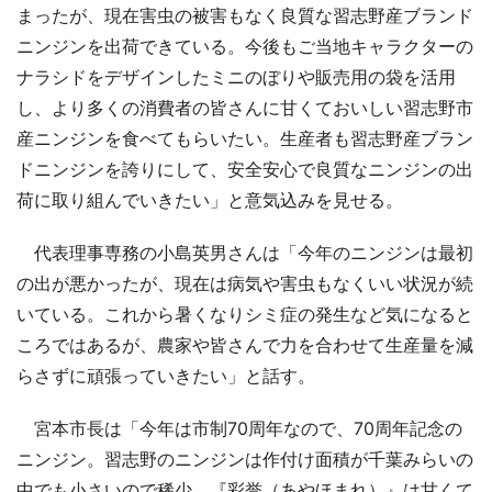
まったが、現在害虫の被害もなく良質な習志野産ブランド
ニンジンを出荷できている。今後もご当地キャラクターの
ナラシドをデザインしたミニのぼりや販売用の袋を活用
し、より多くの消費者の皆さんに甘くておいしい習志野市
産ニンジンを食べてもらいたい。生産者も習志野産ブラン
ドニンジンを誇りにして、安全安心で良質なニンジンの出
荷に取り組んでいきたい」と意気込みを見せる。
代表理事専務の小島英男さんは「今年のニンジンは最初
の出が悪かったが、現在は病気や害虫もなくいい状況が続
いている。これから暑くなりシミ症の発生など気になると
ころではあるが、農家や皆さんで力を合わせて生産量を減
らさずに頑張っていきたい」と話す。
宮本市長は「今年は市制70周年なので、70周年記念の
ニンジン。習志野のニンジンは作付け面積が千葉みらいの
中でも小さいので稀少。『彩誉（あやほまれ）』は甘くて