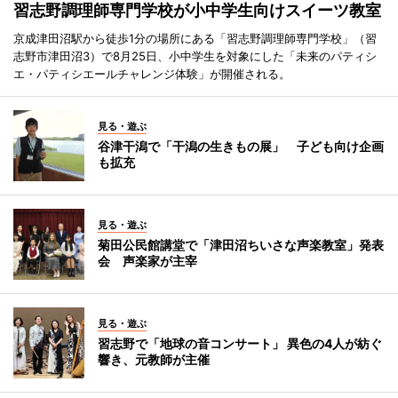
習志野調理師専門学校が小中学生向けスイーツ教室
京成津田沼駅から徒歩1分の場所にある「習志野調理師専門学校」（習
志野市津田沼3）で8月25日、小中学生を対象にした「未来のパティシ
エ・パティシエールチャレンジ体験」が開催される。
見る・遊ぶ
谷津干潟で「干潟の生きもの展」 子ども向け企画
も拡充
見る・遊ぶ
菊田公民館講堂で「津田沼ちいさな声楽教室」発表
会 声楽家が主宰
見る・遊ぶ
習志野で「地球の音コンサート」 異色の4人が紡ぐ
響き、元教師が主催