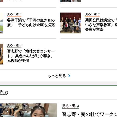
見る・遊ぶ
見る・遊ぶ
谷津干潟で「干潟の生きもの
菊田公民館講堂で
展」 子ども向け企画も拡充
いさな声楽教室」
楽家が主宰
見る・遊ぶ
習志野で「地球の音コンサー
ト」 異色の4人が紡ぐ響き、
元教師が主催
もっと見る
遊ぶ
見る・遊ぶ
習志野・奏の杜でワーク