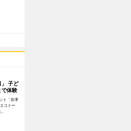
」 子ど
まで体験
ント「谷津
「エコトー
た。