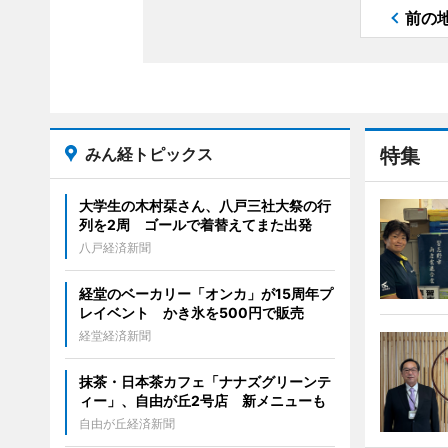
前の
みん経トピックス
特集
大学生の木村栞さん、八戸三社大祭の行
列を2周 ゴールで着替えてまた出発
八戸経済新聞
経堂のベーカリー「オンカ」が15周年プ
レイベント かき氷を500円で販売
経堂経済新聞
抹茶・日本茶カフェ「ナナズグリーンテ
ィー」、自由が丘2号店 新メニューも
自由が丘経済新聞