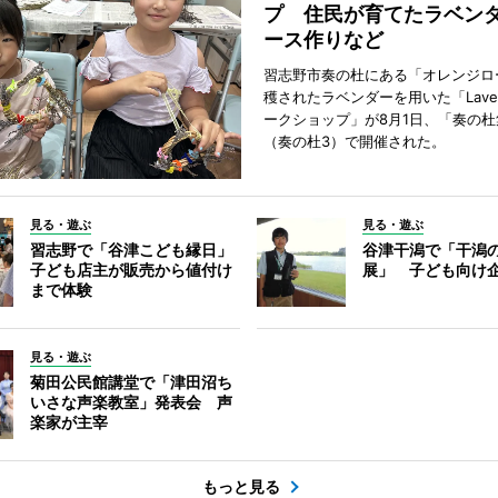
プ 住民が育てたラベン
ース作りなど
習志野市奏の杜にある「オレンジロ
穫されたラベンダーを用いた「Lavend
ークショップ」が8月1日、「奏の杜
（奏の杜3）で開催された。
見る・遊ぶ
見る・遊ぶ
習志野で「谷津こども縁日」
谷津干潟で「干潟
子ども店主が販売から値付け
展」 子ども向け
まで体験
見る・遊ぶ
菊田公民館講堂で「津田沼ち
いさな声楽教室」発表会 声
楽家が主宰
もっと見る