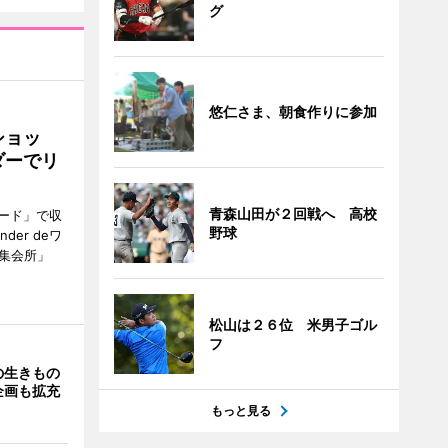
グ
悠仁さま、朝食作りに参加
ショッ
ダーでリ
青森山田が２回戦へ 高校
ード」で収
野球
er deワ
集会所」
松山は２６位 米男子ゴル
フ
の生きもの
企画も拡充
もっと見る