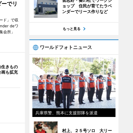
習志野・奏の杜でワークシ
ダーでリ
ョップ 住民が育てたラベ
ンダーでリース作りなど
ード」で収
er deワ
もっと見る
集会所」
ワールドフォトニュース
の生きもの
企画も拡充
兵庫県警、熊本に支援部隊を派遣
村上、２５号ソロ 大リー