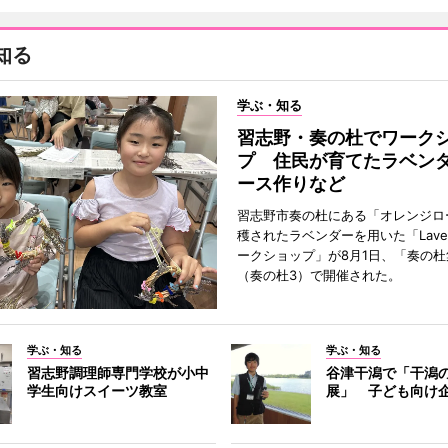
知る
学ぶ・知る
習志野・奏の杜でワーク
プ 住民が育てたラベン
ース作りなど
習志野市奏の杜にある「オレンジロ
穫されたラベンダーを用いた「Lavend
ークショップ」が8月1日、「奏の杜
（奏の杜3）で開催された。
学ぶ・知る
学ぶ・知る
習志野調理師専門学校が小中
谷津干潟で「干潟
学生向けスイーツ教室
展」 子ども向け