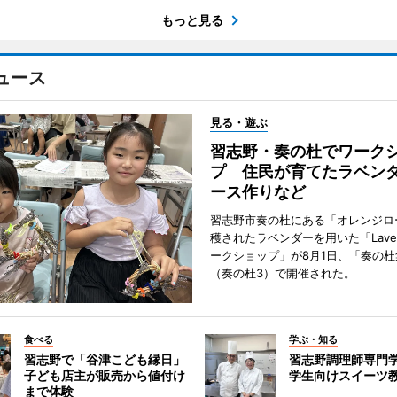
もっと見る
ュース
見る・遊ぶ
習志野・奏の杜でワーク
プ 住民が育てたラベン
ース作りなど
習志野市奏の杜にある「オレンジロ
穫されたラベンダーを用いた「Lavend
ークショップ」が8月1日、「奏の杜
（奏の杜3）で開催された。
食べる
学ぶ・知る
習志野で「谷津こども縁日」
習志野調理師専門
子ども店主が販売から値付け
学生向けスイーツ
まで体験