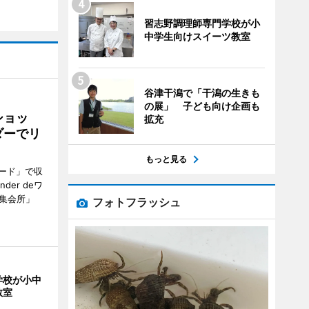
習志野調理師専門学校が小
中学生向けスイーツ教室
谷津干潟で「干潟の生きも
の展」 子ども向け企画も
ショッ
拡充
ダーでリ
もっと見る
ード」で収
er deワ
集会所」
フォトフラッシュ
学校が小中
教室