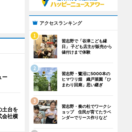
アクセスランキング
習志野で「谷津こども縁
日」 子ども店主が販売から
値付けまで体験
習志野・鷺沼に5000本の
ュー
ヒマワリ畑 織戸菜園「ひ
まわり回廊」思い継ぎ
習志野・奏の杜でワークシ
の土台を
ョップ 住民が育てたラベ
式会社横
ンダーでリース作りなど