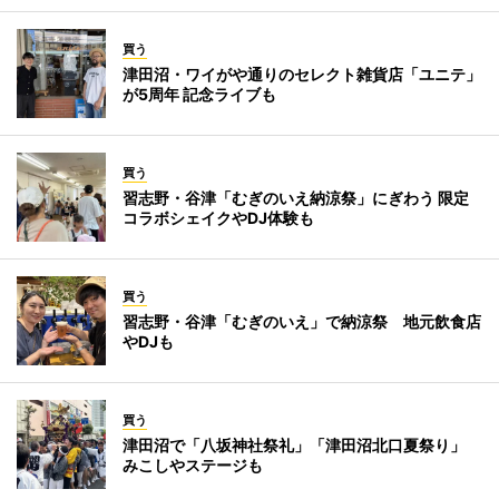
買う
津田沼・ワイがや通りのセレクト雑貨店「ユニテ」
が5周年 記念ライブも
買う
習志野・谷津「むぎのいえ納涼祭」にぎわう 限定
コラボシェイクやDJ体験も
買う
習志野・谷津「むぎのいえ」で納涼祭 地元飲食店
やDJも
買う
津田沼で「八坂神社祭礼」「津田沼北口夏祭り」
みこしやステージも