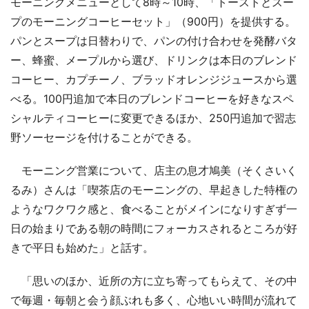
モーニングメニューとして8時～10時、「トーストとスー
プのモーニングコーヒーセット」（900円）を提供する。
パンとスープは日替わりで、パンの付け合わせを発酵バタ
ー、蜂蜜、メープルから選び、ドリンクは本日のブレンド
コーヒー、カプチーノ、ブラッドオレンジジュースから選
べる。100円追加で本日のブレンドコーヒーを好きなスペ
シャルティコーヒーに変更できるほか、250円追加で習志
野ソーセージを付けることができる。
モーニング営業について、店主の息才鳩美（そくさいく
るみ）さんは「喫茶店のモーニングの、早起きした特権の
ようなワクワク感と、食べることがメインになりすぎず一
日の始まりである朝の時間にフォーカスされるところが好
きで平日も始めた」と話す。
「思いのほか、近所の方に立ち寄ってもらえて、その中
で毎週・毎朝と会う顔ぶれも多く、心地いい時間が流れて