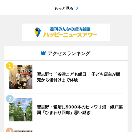
もっと見る
アクセスランキング
習志野で「谷津こども縁日」 子ども店主が販
売から値付けまで体験
習志野・鷺沼に5000本のヒマワリ畑 織戸菜
園「ひまわり回廊」思い継ぎ