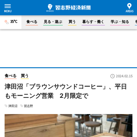
35°C
食べる
見る・遊ぶ
買う
暮らす・働く
学ぶ・知る
食べる
買う
2024.02.15
津田沼「ブラウンサウンドコーヒー」、平日
もモーニング営業 2月限定で
津田沼
習志野