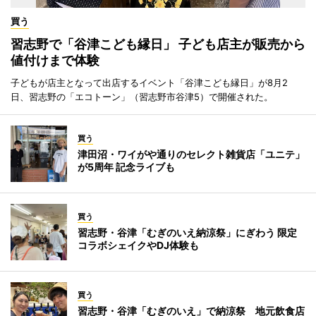
買う
習志野で「谷津こども縁日」 子ども店主が販売から
値付けまで体験
子どもが店主となって出店するイベント「谷津こども縁日」が8月2
日、習志野の「エコトーン」（習志野市谷津5）で開催された。
買う
津田沼・ワイがや通りのセレクト雑貨店「ユニテ」
が5周年 記念ライブも
買う
習志野・谷津「むぎのいえ納涼祭」にぎわう 限定
コラボシェイクやDJ体験も
買う
習志野・谷津「むぎのいえ」で納涼祭 地元飲食店