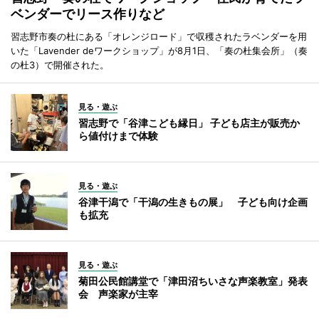
ベンダーでリース作りなど
習志野市奏の杜にある「オレンジロード」で収穫されたラベンダーを用
いた「Lavender deワークショップ」が8月1日、「奏の杜集会所」（奏
の杜3）で開催された。
見る・遊ぶ
習志野で「谷津こども縁日」 子ども店主が販売か
ら値付けまで体験
見る・遊ぶ
谷津干潟で「干潟の生きもの展」 子ども向け企画
も拡充
見る・遊ぶ
菊田公民館講堂で「津田沼ちいさな声楽教室」発表
会 声楽家が主宰