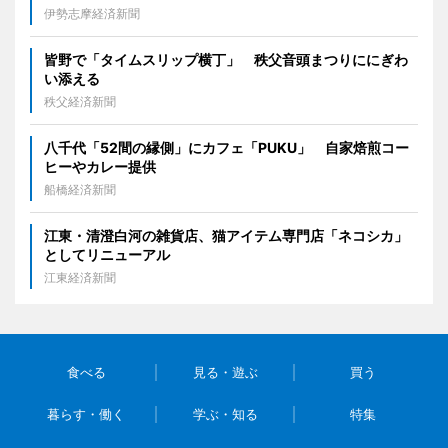
伊勢志摩経済新聞
皆野で「タイムスリップ横丁」 秩父音頭まつりににぎわ
い添える
秩父経済新聞
八千代「52間の縁側」にカフェ「PUKU」 自家焙煎コー
ヒーやカレー提供
船橋経済新聞
江東・清澄白河の雑貨店、猫アイテム専門店「ネコシカ」
としてリニューアル
江東経済新聞
食べる
見る・遊ぶ
買う
暮らす・働く
学ぶ・知る
特集