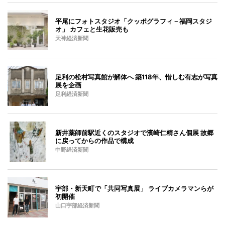
平尾にフォトスタジオ「クッポグラフィ－福岡スタジ
オ」 カフェと生花販売も
天神経済新聞
足利の松村写真館が解体へ 築118年、惜しむ有志が写真
展を企画
足利経済新聞
新井薬師前駅近くのスタジオで濱崎仁精さん個展 故郷
に戻ってからの作品で構成
中野経済新聞
宇部・新天町で「共同写真展」 ライブカメラマンらが
初開催
山口宇部経済新聞