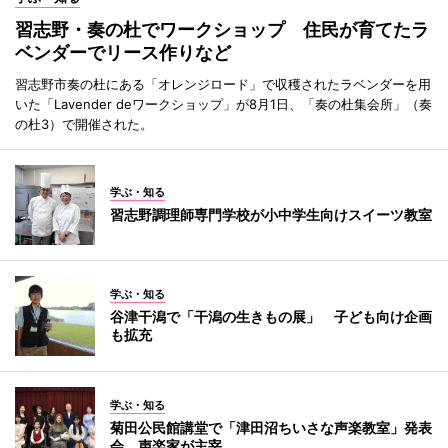
習志野・奏の杜でワークショップ 住民が育てたラ
ベンダーでリース作りなど
習志野市奏の杜にある「オレンジロード」で収穫されたラベンダーを用
いた「Lavender deワークショップ」が8月1日、「奏の杜集会所」（奏
の杜3）で開催された。
学ぶ・知る
習志野調理師専門学校が小中学生向けスイーツ教室
学ぶ・知る
谷津干潟で「干潟の生きもの展」 子ども向け企画
も拡充
学ぶ・知る
菊田公民館講堂で「津田沼ちいさな声楽教室」発表
会 声楽家が主宰