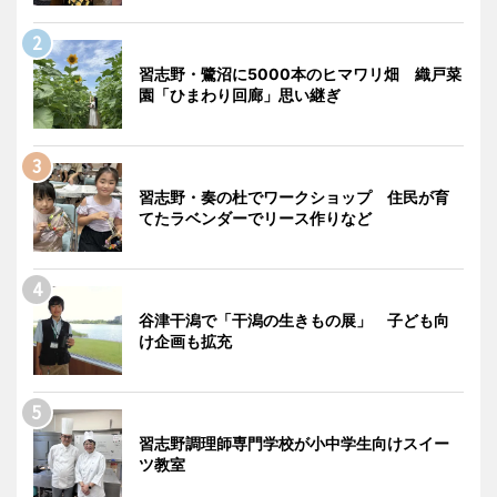
習志野・鷺沼に5000本のヒマワリ畑 織戸菜
園「ひまわり回廊」思い継ぎ
習志野・奏の杜でワークショップ 住民が育
てたラベンダーでリース作りなど
谷津干潟で「干潟の生きもの展」 子ども向
け企画も拡充
習志野調理師専門学校が小中学生向けスイー
ツ教室