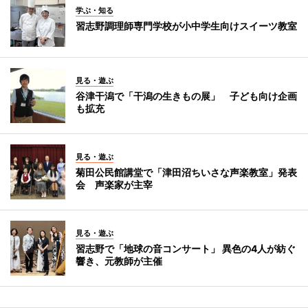
学ぶ・知る
習志野調理師専門学校が小中学生向けスイーツ教室
見る・遊ぶ
谷津干潟で「干潟の生きもの展」 子ども向け企画
も拡充
見る・遊ぶ
菊田公民館講堂で「津田沼ちいさな声楽教室」発表
会 声楽家が主宰
見る・遊ぶ
習志野で「地球の音コンサート」 異色の4人が紡ぐ
響き、元教師が主催