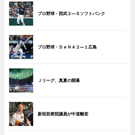
プロ野球・西武２―５ソフトバンク
プロ野球・ＤｅＮＡ２―１広島
Ｊリーグ、真夏の開幕
新垣前衆院議員が中道離党