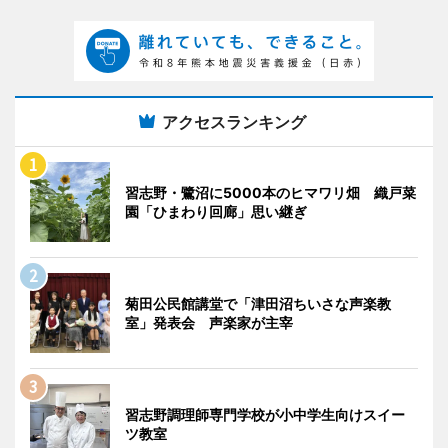
アクセスランキング
習志野・鷺沼に5000本のヒマワリ畑 織戸菜
園「ひまわり回廊」思い継ぎ
菊田公民館講堂で「津田沼ちいさな声楽教
室」発表会 声楽家が主宰
習志野調理師専門学校が小中学生向けスイー
ツ教室