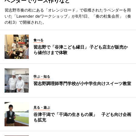
ベンダーでリース作りなど
習志野市奏の杜にある「オレンジロード」で収穫されたラベンダーを用
いた「Lavender deワークショップ」が8月1日、「奏の杜集会所」（奏
の杜3）で開催された。
食べる
習志野で「谷津こども縁日」 子ども店主が販売か
ら値付けまで体験
学ぶ・知る
習志野調理師専門学校が小中学生向けスイーツ教室
見る・遊ぶ
谷津干潟で「干潟の生きもの展」 子ども向け企画
も拡充