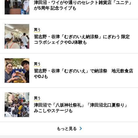
津田沼・ワイがや通りのセレクト雑貨店「ユニテ」
が5周年 記念ライブも
買う
習志野・谷津「むぎのいえ納涼祭」にぎわう 限定
コラボシェイクやDJ体験も
買う
習志野・谷津「むぎのいえ」で納涼祭 地元飲食店
やDJも
買う
津田沼で「八坂神社祭礼」「津田沼北口夏祭り」
みこしやステージも
もっと見る