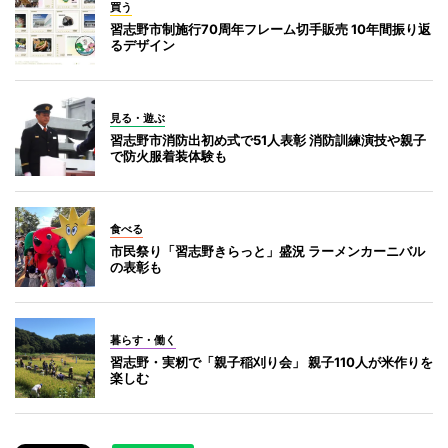
買う
習志野市制施行70周年フレーム切手販売 10年間振り返
るデザイン
見る・遊ぶ
習志野市消防出初め式で51人表彰 消防訓練演技や親子
で防火服着装体験も
食べる
市民祭り「習志野きらっと」盛況 ラーメンカーニバル
の表彰も
暮らす・働く
習志野・実籾で「親子稲刈り会」 親子110人が米作りを
楽しむ