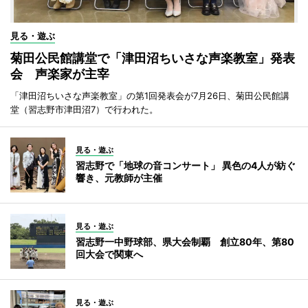
見る・遊ぶ
菊田公民館講堂で「津田沼ちいさな声楽教室」発表
会 声楽家が主宰
「津田沼ちいさな声楽教室」の第1回発表会が7月26日、菊田公民館講
堂（習志野市津田沼7）で行われた。
見る・遊ぶ
習志野で「地球の音コンサート」 異色の4人が紡ぐ
響き、元教師が主催
見る・遊ぶ
習志野一中野球部、県大会制覇 創立80年、第80
回大会で関東へ
見る・遊ぶ