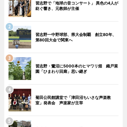
習志野で「地球の音コンサート」 異色の4人が
紡ぐ響き、元教師が主催
習志野一中野球部、県大会制覇 創立80年、
第80回大会で関東へ
習志野・鷺沼に5000本のヒマワリ畑 織戸菜
園「ひまわり回廊」思い継ぎ
菊田公民館講堂で「津田沼ちいさな声楽教
室」発表会 声楽家が主宰