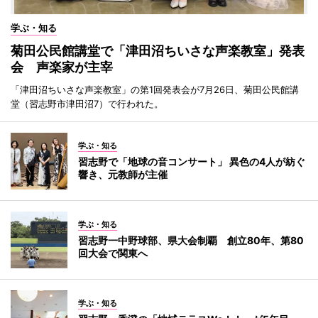
学ぶ・知る
菊田公民館講堂で「津田沼ちいさな声楽教室」発表
会 声楽家が主宰
「津田沼ちいさな声楽教室」の第1回発表会が7月26日、菊田公民館講
堂（習志野市津田沼7）で行われた。
学ぶ・知る
習志野で「地球の音コンサート」 異色の4人が紡ぐ
響き、元教師が主催
学ぶ・知る
習志野一中野球部、県大会制覇 創立80年、第80
回大会で関東へ
学ぶ・知る