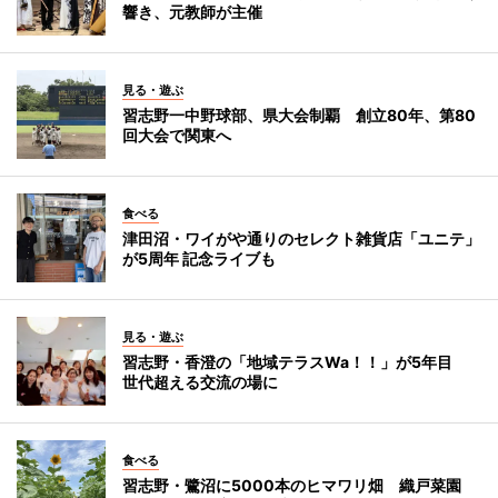
響き、元教師が主催
見る・遊ぶ
習志野一中野球部、県大会制覇 創立80年、第80
回大会で関東へ
食べる
津田沼・ワイがや通りのセレクト雑貨店「ユニテ」
が5周年 記念ライブも
見る・遊ぶ
習志野・香澄の「地域テラスWa！！」が5年目
世代超える交流の場に
食べる
習志野・鷺沼に5000本のヒマワリ畑 織戸菜園