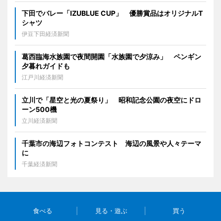
下田でバレー「IZUBLUE CUP」 優勝賞品はオリジナルT
シャツ
伊豆下田経済新聞
葛西臨海水族園で夜間開園「水族園で夕涼み」 ペンギン
夕暮れガイドも
江戸川経済新聞
立川で「星空と光の夏祭り」 昭和記念公園の夜空にドロ
ーン500機
立川経済新聞
千葉市の海辺フォトコンテスト 海辺の風景や人々テーマ
に
千葉経済新聞
食べる
見る・遊ぶ
買う