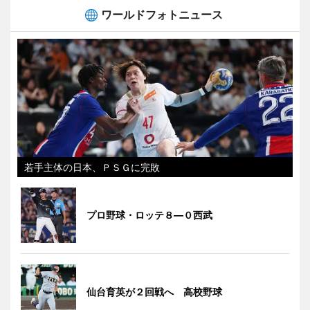
ワールドフォトニュース
若手主体の日本、ＰＳＧに完敗
プロ野球・ロッテ８―０西武
仙台育英が２回戦へ 高校野球