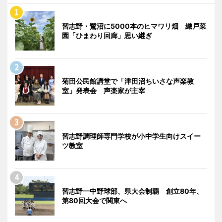
習志野・鷺沼に5000本のヒマワリ畑 織戸菜
園「ひまわり回廊」思い継ぎ
菊田公民館講堂で「津田沼ちいさな声楽教
室」発表会 声楽家が主宰
習志野調理師専門学校が小中学生向けスイー
ツ教室
習志野一中野球部、県大会制覇 創立80年、
第80回大会で関東へ