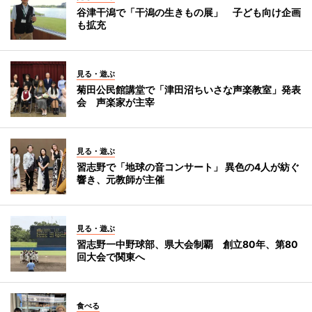
谷津干潟で「干潟の生きもの展」 子ども向け企画
も拡充
見る・遊ぶ
菊田公民館講堂で「津田沼ちいさな声楽教室」発表
会 声楽家が主宰
見る・遊ぶ
習志野で「地球の音コンサート」 異色の4人が紡ぐ
響き、元教師が主催
見る・遊ぶ
習志野一中野球部、県大会制覇 創立80年、第80
回大会で関東へ
食べる