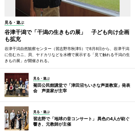
見る・遊ぶ
谷津干潟で「干潟の生きもの展」 子ども向け企画
も拡充
谷津干潟自然観察センター（習志野市秋津5）で8月8日から、谷津干潟
に住むカニ、貝、ヤドカリなどを水槽で展示する「見て触れる干潟の生
きもの展」が開催される。
見る・遊ぶ
菊田公民館講堂で「津田沼ちいさな声楽教室」発表
会 声楽家が主宰
見る・遊ぶ
習志野で「地球の音コンサート」 異色の4人が紡ぐ
響き、元教師が主催