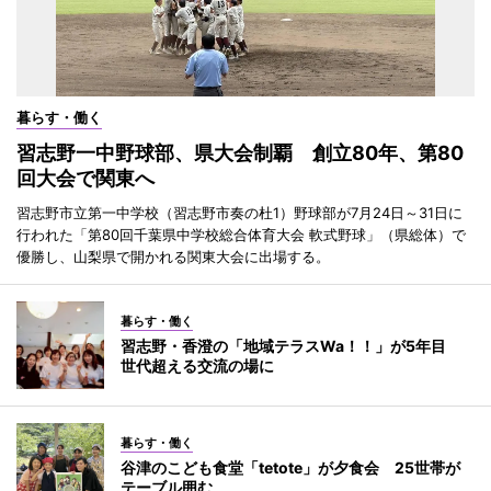
暮らす・働く
習志野一中野球部、県大会制覇 創立80年、第80
回大会で関東へ
習志野市立第一中学校（習志野市奏の杜1）野球部が7月24日～31日に
行われた「第80回千葉県中学校総合体育大会 軟式野球」（県総体）で
優勝し、山梨県で開かれる関東大会に出場する。
暮らす・働く
習志野・香澄の「地域テラスWa！！」が5年目
世代超える交流の場に
暮らす・働く
谷津のこども食堂「tetote」が夕食会 25世帯が
テーブル囲む