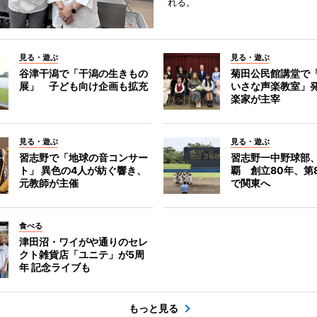
れる。
見る・遊ぶ
見る・遊ぶ
谷津干潟で「干潟の生きもの
菊田公民館講堂で
展」 子ども向け企画も拡充
いさな声楽教室」
楽家が主宰
見る・遊ぶ
見る・遊ぶ
習志野で「地球の音コンサー
習志野一中野球部
ト」 異色の4人が紡ぐ響き、
覇 創立80年、第
元教師が主催
で関東へ
食べる
津田沼・ワイがや通りのセレ
クト雑貨店「ユニテ」が5周
年 記念ライブも
もっと見る