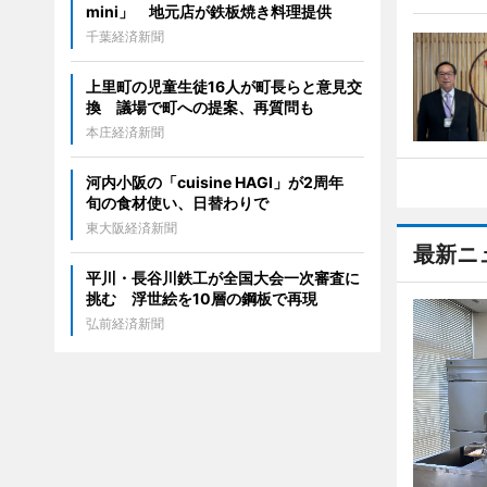
mini」 地元店が鉄板焼き料理提供
千葉経済新聞
上里町の児童生徒16人が町長らと意見交
換 議場で町への提案、再質問も
本庄経済新聞
河内小阪の「cuisine HAGI」が2周年
旬の食材使い、日替わりで
東大阪経済新聞
最新ニ
平川・長谷川鉄工が全国大会一次審査に
挑む 浮世絵を10層の鋼板で再現
弘前経済新聞