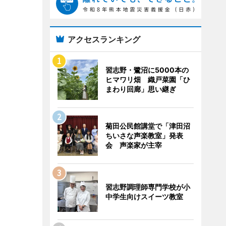
アクセスランキング
習志野・鷺沼に5000本の
ヒマワリ畑 織戸菜園「ひ
まわり回廊」思い継ぎ
菊田公民館講堂で「津田沼
ちいさな声楽教室」発表
会 声楽家が主宰
習志野調理師専門学校が小
中学生向けスイーツ教室