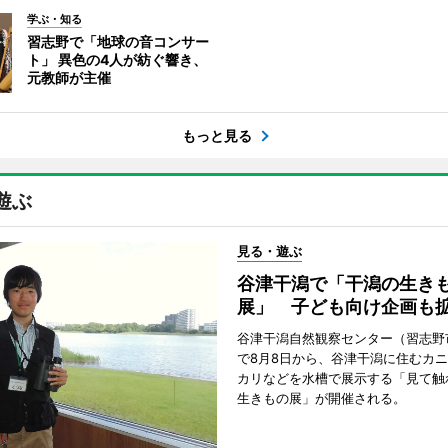
学ぶ・知る
習志野で「地球の音コンサー
ト」 異色の4人が紡ぐ響き、
元教師が主催
もっと見る
遊ぶ
見る・遊ぶ
谷津干潟で「干潟の生き
展」 子ども向け企画も
谷津干潟自然観察センター（習志野
で8月8日から、谷津干潟に住むカ
カリなどを水槽で展示する「見て触
生きもの展」が開催される。