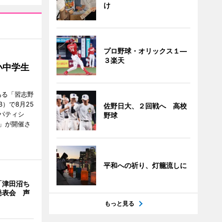
け
プロ野球・オリックス１―
３楽天
小中学生
ある「習志野
）で8月25
佐野日大、２回戦へ 高校
パティシ
野球
」が開催さ
平和への祈り、灯籠流しに
「津田沼ち
発表会 声
もっと見る