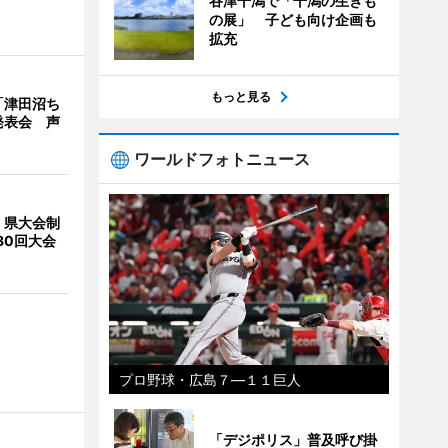
谷津干潟で「干潟の生きも
の展」 子ども向け企画も
拡充
もっと見る
「津田沼ち
発表会 声
ワールドフォトニュース
、県大会制
80回大会
プロ野球・広島７―１１巨人
「デジポリス」普及呼び掛