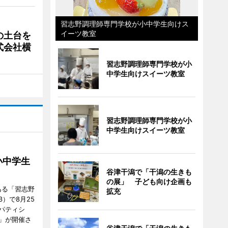
習志野調理師専門学校が小中学生向けス
イーツ教室
の土台を
式会社横
習志野調理師専門学校が小
中学生向けスイーツ教室
習志野調理師専門学校が小
中学生向けスイーツ教室
小中学生
谷津干潟で「干潟の生きも
の展」 子ども向け企画も
ある「習志野
拡充
）で8月25
パティシ
」が開催さ