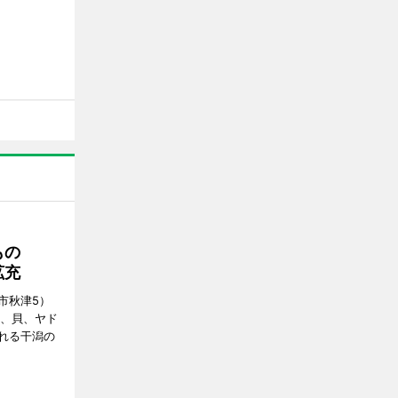
もの
拡充
市秋津5）
ニ、貝、ヤド
れる干潟の