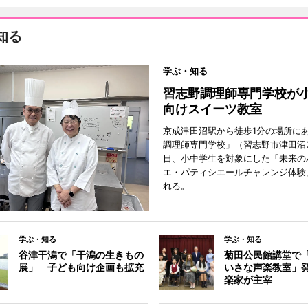
知る
学ぶ・知る
習志野調理師専門学校が
向けスイーツ教室
京成津田沼駅から徒歩1分の場所に
調理師専門学校」（習志野市津田沼3
日、小中学生を対象にした「未来の
エ・パティシエールチャレンジ体験
れる。
学ぶ・知る
学ぶ・知る
谷津干潟で「干潟の生きもの
菊田公民館講堂で
展」 子ども向け企画も拡充
いさな声楽教室」
楽家が主宰