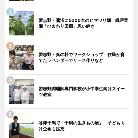
習志野・鷺沼に5000本のヒマワリ畑 織戸菜
園「ひまわり回廊」思い継ぎ
習志野・奏の杜でワークショップ 住民が育
てたラベンダーでリース作りなど
習志野調理師専門学校が小中学生向けスイー
ツ教室
谷津干潟で「干潟の生きもの展」 子ども向
け企画も拡充