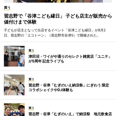
買う
習志野で「谷津こども縁日」 子ども店主が販売から
値付けまで体験
子どもが店主となって出店するイベント「谷津こども縁日」が8月2
日、習志野の「エコトーン」（習志野市谷津5）で開催された。
買う
津田沼・ワイがや通りのセレクト雑貨店「ユニテ」
が5周年 記念ライブも
買う
習志野・谷津「むぎのいえ納涼祭」にぎわう 限定
コラボシェイクやDJ体験も
買う
習志野・谷津「むぎのいえ」で納涼祭 地元飲食店