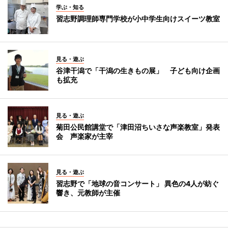
学ぶ・知る
習志野調理師専門学校が小中学生向けスイーツ教室
見る・遊ぶ
谷津干潟で「干潟の生きもの展」 子ども向け企画
も拡充
見る・遊ぶ
菊田公民館講堂で「津田沼ちいさな声楽教室」発表
会 声楽家が主宰
見る・遊ぶ
習志野で「地球の音コンサート」 異色の4人が紡ぐ
響き、元教師が主催