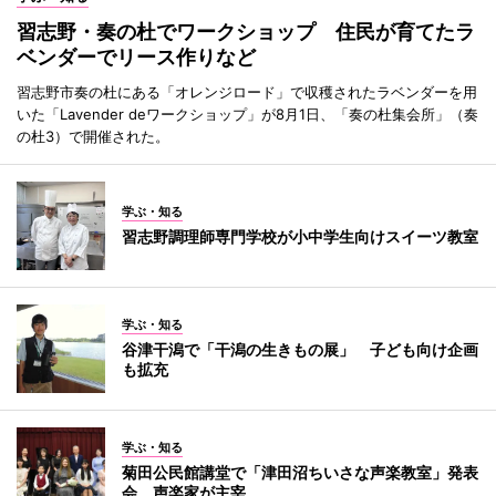
習志野・奏の杜でワークショップ 住民が育てたラ
ベンダーでリース作りなど
習志野市奏の杜にある「オレンジロード」で収穫されたラベンダーを用
いた「Lavender deワークショップ」が8月1日、「奏の杜集会所」（奏
の杜3）で開催された。
学ぶ・知る
習志野調理師専門学校が小中学生向けスイーツ教室
学ぶ・知る
谷津干潟で「干潟の生きもの展」 子ども向け企画
も拡充
学ぶ・知る
菊田公民館講堂で「津田沼ちいさな声楽教室」発表
会 声楽家が主宰