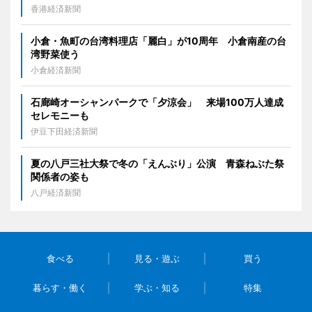
香港経済新聞
小倉・魚町の台湾料理店「麗白」が10周年 小倉南産の台
湾野菜使う
小倉経済新聞
石廊崎オーシャンパークで「夕涼会」 来場100万人達成
セレモニーも
伊豆下田経済新聞
夏の八戸三社大祭で冬の「えんぶり」公演 青森ねぶた祭
関係者の姿も
八戸経済新聞
食べる
見る・遊ぶ
買う
暮らす・働く
学ぶ・知る
特集