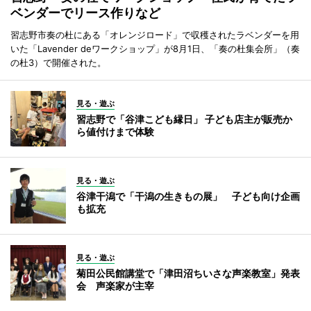
ベンダーでリース作りなど
習志野市奏の杜にある「オレンジロード」で収穫されたラベンダーを用
いた「Lavender deワークショップ」が8月1日、「奏の杜集会所」（奏
の杜3）で開催された。
見る・遊ぶ
習志野で「谷津こども縁日」 子ども店主が販売か
ら値付けまで体験
見る・遊ぶ
谷津干潟で「干潟の生きもの展」 子ども向け企画
も拡充
見る・遊ぶ
菊田公民館講堂で「津田沼ちいさな声楽教室」発表
会 声楽家が主宰