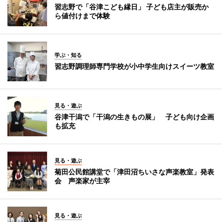
習志野で「谷津こども縁日」 子ども店主が販売か
ら値付けまで体験
学ぶ・知る
習志野調理師専門学校が小中学生向けスイーツ教室
見る・遊ぶ
谷津干潟で「干潟の生きもの展」 子ども向け企画
も拡充
見る・遊ぶ
菊田公民館講堂で「津田沼ちいさな声楽教室」発表
会 声楽家が主宰
見る・遊ぶ