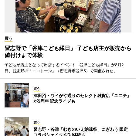
買う
習志野で「谷津こども縁日」 子ども店主が販売から
値付けまで体験
子どもが店主となって出店するイベント「谷津こども縁日」が8月2
日、習志野の「エコトーン」（習志野市谷津5）で開催された。
買う
津田沼・ワイがや通りのセレクト雑貨店「ユニテ」
が5周年 記念ライブも
買う
習志野・谷津「むぎのいえ納涼祭」にぎわう 限定
コラボシェイクやDJ体験も