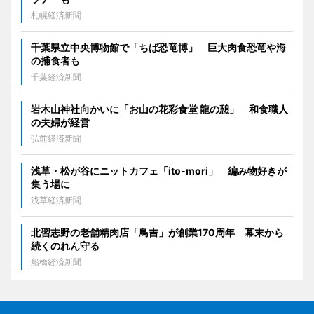
札幌経済新聞
千葉県立中央博物館で「ちば恐竜博」 巨大肉食恐竜や海
の捕食者も
千葉経済新聞
岩木山神社向かいに「お山の花彩食堂 龍の憩」 和食職人
の夫婦が経営
弘前経済新聞
浅草・松が谷にニットカフェ「ito-mori」 編み物好きが
集う場に
浅草経済新聞
北習志野の老舗精肉店「鳥吉」が創業170周年 幕末から
続くのれん守る
船橋経済新聞