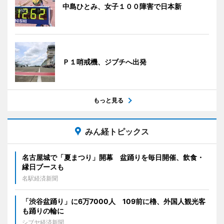
中島ひとみ、女子１００障害で日本新
Ｐ１哨戒機、ジブチへ出発
もっと見る
みん経トピックス
名古屋城で「夏まつり」開幕 盆踊りを毎日開催、飲食・
縁日ブースも
名駅経済新聞
「渋谷盆踊り」に6万7000人 109前に櫓、外国人観光客
も踊りの輪に
シブヤ経済新聞