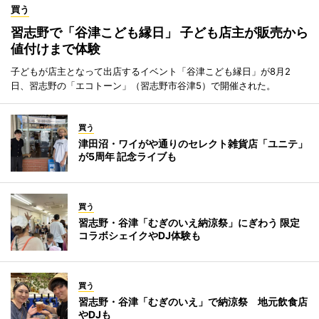
買う
習志野で「谷津こども縁日」 子ども店主が販売から
値付けまで体験
子どもが店主となって出店するイベント「谷津こども縁日」が8月2
日、習志野の「エコトーン」（習志野市谷津5）で開催された。
買う
津田沼・ワイがや通りのセレクト雑貨店「ユニテ」
が5周年 記念ライブも
買う
習志野・谷津「むぎのいえ納涼祭」にぎわう 限定
コラボシェイクやDJ体験も
買う
習志野・谷津「むぎのいえ」で納涼祭 地元飲食店
やDJも