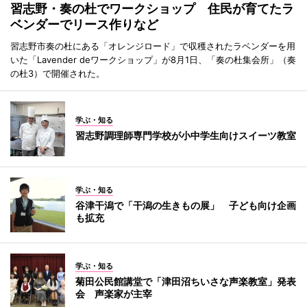
習志野・奏の杜でワークショップ 住民が育てたラ
ベンダーでリース作りなど
習志野市奏の杜にある「オレンジロード」で収穫されたラベンダーを用
いた「Lavender deワークショップ」が8月1日、「奏の杜集会所」（奏
の杜3）で開催された。
学ぶ・知る
習志野調理師専門学校が小中学生向けスイーツ教室
学ぶ・知る
谷津干潟で「干潟の生きもの展」 子ども向け企画
も拡充
学ぶ・知る
菊田公民館講堂で「津田沼ちいさな声楽教室」発表
会 声楽家が主宰