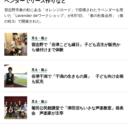
ベンダーでリース作りなど
習志野市奏の杜にある「オレンジロード」で収穫されたラベンダーを用
いた「Lavender deワークショップ」が8月1日、「奏の杜集会所」（奏
の杜3）で開催された。
見る・遊ぶ
習志野で「谷津こども縁日」 子ども店主が販売か
ら値付けまで体験
見る・遊ぶ
谷津干潟で「干潟の生きもの展」 子ども向け企画
も拡充
見る・遊ぶ
菊田公民館講堂で「津田沼ちいさな声楽教室」発表
会 声楽家が主宰