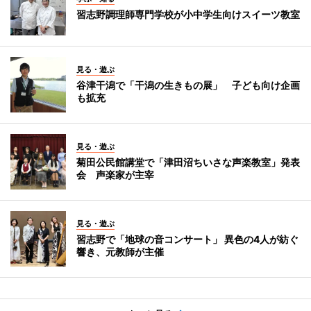
習志野調理師専門学校が小中学生向けスイーツ教室
見る・遊ぶ
谷津干潟で「干潟の生きもの展」 子ども向け企画
も拡充
見る・遊ぶ
菊田公民館講堂で「津田沼ちいさな声楽教室」発表
会 声楽家が主宰
見る・遊ぶ
習志野で「地球の音コンサート」 異色の4人が紡ぐ
響き、元教師が主催