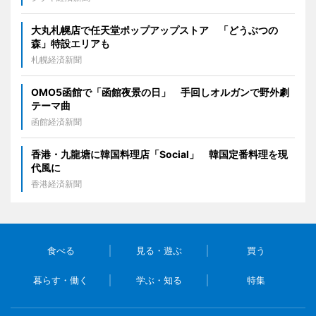
大丸札幌店で任天堂ポップアップストア 「どうぶつの
森」特設エリアも
札幌経済新聞
OMO5函館で「函館夜景の日」 手回しオルガンで野外劇
テーマ曲
函館経済新聞
香港・九龍塘に韓国料理店「Social」 韓国定番料理を現
代風に
香港経済新聞
食べる
見る・遊ぶ
買う
暮らす・働く
学ぶ・知る
特集