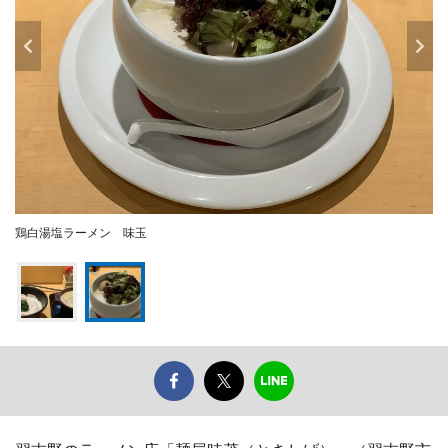
鶏白湯塩ラーメン 味玉