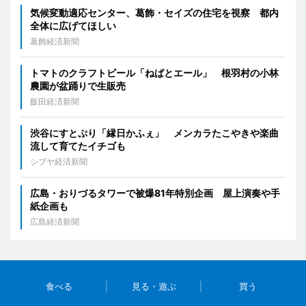
気候変動適応センター、葛飾・セイズの住宅を視察 都内
全体に広げてほしい
葛飾経済新聞
トマトのクラフトビール「ねばとエール」 根羽村の小林
農園が盆踊りで生販売
飯田経済新聞
渋谷にすとぷり「縁日かふぇ」 メンカラたこやきや楽曲
流して育てたイチゴも
シブヤ経済新聞
広島・おりづるタワーで被爆81年特別企画 屋上演奏や手
紙企画も
広島経済新聞
食べる
見る・遊ぶ
買う