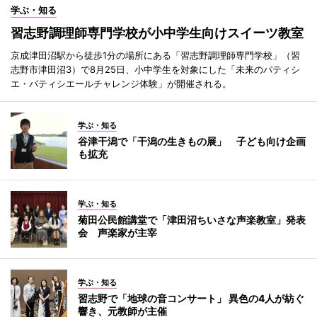
学ぶ・知る
習志野調理師専門学校が小中学生向けスイーツ教室
京成津田沼駅から徒歩1分の場所にある「習志野調理師専門学校」（習
志野市津田沼3）で8月25日、小中学生を対象にした「未来のパティシ
エ・パティシエールチャレンジ体験」が開催される。
学ぶ・知る
谷津干潟で「干潟の生きもの展」 子ども向け企画
も拡充
学ぶ・知る
菊田公民館講堂で「津田沼ちいさな声楽教室」発表
会 声楽家が主宰
学ぶ・知る
習志野で「地球の音コンサート」 異色の4人が紡ぐ
響き、元教師が主催