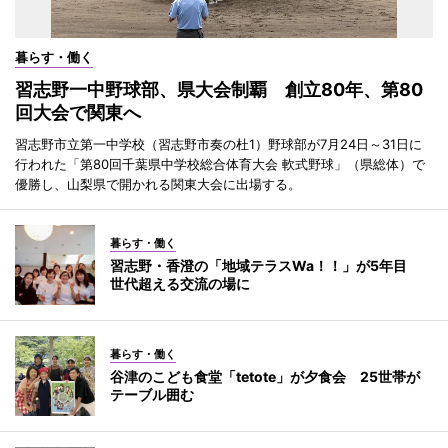
暮らす・働く
習志野一中野球部、県大会制覇 創立80年、第80
回大会で関東へ
習志野市立第一中学校（習志野市奏の杜1）野球部が7月24日～31日に
行われた「第80回千葉県中学校総合体育大会 軟式野球」（県総体）で
優勝し、山梨県で開かれる関東大会に出場する。
暮らす・働く
習志野・香澄の「地域テラスWa！！」が5年目
世代超える交流の場に
暮らす・働く
谷津のこども食堂「tetote」が夕食会 25世帯が
テーブル囲む