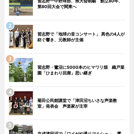
習志野一中野球部、県大会制覇 創立80年、
第80回大会で関東へ
習志野で「地球の音コンサート」 異色の4人が
紡ぐ響き、元教師が主催
習志野・鷺沼に5000本のヒマワリ畑 織戸菜
園「ひまわり回廊」思い継ぎ
菊田公民館講堂で「津田沼ちいさな声楽教
室」発表会 声楽家が主宰
京成津田沼で「ワイがや通りマルシェ」 露