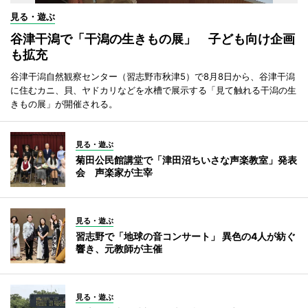
見る・遊ぶ
谷津干潟で「干潟の生きもの展」 子ども向け企画
も拡充
谷津干潟自然観察センター（習志野市秋津5）で8月8日から、谷津干潟
に住むカニ、貝、ヤドカリなどを水槽で展示する「見て触れる干潟の生
きもの展」が開催される。
見る・遊ぶ
菊田公民館講堂で「津田沼ちいさな声楽教室」発表
会 声楽家が主宰
見る・遊ぶ
習志野で「地球の音コンサート」 異色の4人が紡ぐ
響き、元教師が主催
見る・遊ぶ