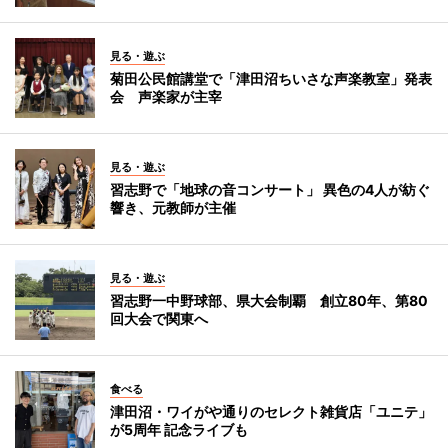
見る・遊ぶ
菊田公民館講堂で「津田沼ちいさな声楽教室」発表
会 声楽家が主宰
見る・遊ぶ
習志野で「地球の音コンサート」 異色の4人が紡ぐ
響き、元教師が主催
見る・遊ぶ
習志野一中野球部、県大会制覇 創立80年、第80
回大会で関東へ
食べる
津田沼・ワイがや通りのセレクト雑貨店「ユニテ」
が5周年 記念ライブも