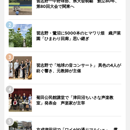
習志野一中野球部、県大会制覇 創立80年、
第80回大会で関東へ
習志野・鷺沼に5000本のヒマワリ畑 織戸菜
園「ひまわり回廊」思い継ぎ
習志野で「地球の音コンサート」 異色の4人が
紡ぐ響き、元教師が主催
菊田公民館講堂で「津田沼ちいさな声楽教
室」発表会 声楽家が主宰
京成津田沼で「ワイがや通りマルシェ」 露