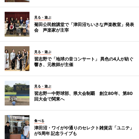
見る・遊ぶ
菊田公民館講堂で「津田沼ちいさな声楽教室」発表
会 声楽家が主宰
見る・遊ぶ
習志野で「地球の音コンサート」 異色の4人が紡ぐ
響き、元教師が主催
見る・遊ぶ
習志野一中野球部、県大会制覇 創立80年、第80
回大会で関東へ
食べる
津田沼・ワイがや通りのセレクト雑貨店「ユニテ」
が5周年 記念ライブも