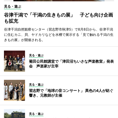
見る・遊ぶ
谷津干潟で「干潟の生きもの展」 子ども向け企画
も拡充
谷津干潟自然観察センター（習志野市秋津5）で8月8日から、谷津干潟
に住むカニ、貝、ヤドカリなどを水槽で展示する「見て触れる干潟の生
きもの展」が開催される。
見る・遊ぶ
菊田公民館講堂で「津田沼ちいさな声楽教室」発表
会 声楽家が主宰
見る・遊ぶ
習志野で「地球の音コンサート」 異色の4人が紡ぐ
響き、元教師が主催
見る・遊ぶ