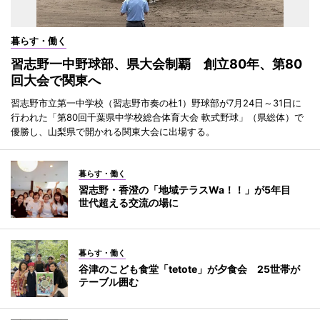
暮らす・働く
習志野一中野球部、県大会制覇 創立80年、第80
回大会で関東へ
習志野市立第一中学校（習志野市奏の杜1）野球部が7月24日～31日に
行われた「第80回千葉県中学校総合体育大会 軟式野球」（県総体）で
優勝し、山梨県で開かれる関東大会に出場する。
暮らす・働く
習志野・香澄の「地域テラスWa！！」が5年目
世代超える交流の場に
暮らす・働く
谷津のこども食堂「tetote」が夕食会 25世帯が
テーブル囲む