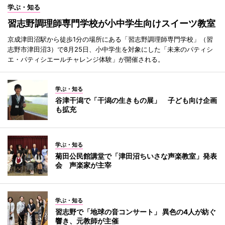
学ぶ・知る
習志野調理師専門学校が小中学生向けスイーツ教室
京成津田沼駅から徒歩1分の場所にある「習志野調理師専門学校」（習
志野市津田沼3）で8月25日、小中学生を対象にした「未来のパティシ
エ・パティシエールチャレンジ体験」が開催される。
学ぶ・知る
谷津干潟で「干潟の生きもの展」 子ども向け企画
も拡充
学ぶ・知る
菊田公民館講堂で「津田沼ちいさな声楽教室」発表
会 声楽家が主宰
学ぶ・知る
習志野で「地球の音コンサート」 異色の4人が紡ぐ
響き、元教師が主催