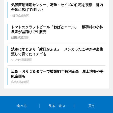
気候変動適応センター、葛飾・セイズの住宅を視察 都内
全体に広げてほしい
葛飾経済新聞
トマトのクラフトビール「ねばとエール」 根羽村の小林
農園が盆踊りで生販売
飯田経済新聞
渋谷にすとぷり「縁日かふぇ」 メンカラたこやきや楽曲
流して育てたイチゴも
シブヤ経済新聞
広島・おりづるタワーで被爆81年特別企画 屋上演奏や手
紙企画も
広島経済新聞
食べる
見る・遊ぶ
買う