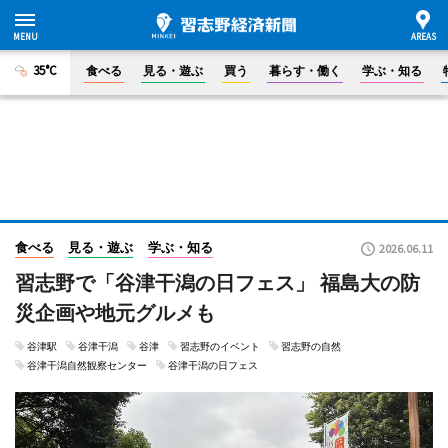
35°C
食べる
見る・遊ぶ
買う
暮らす・働く
学ぶ・知る
食べる
見る・遊ぶ
学ぶ・知る
2026.06.11
習志野で「谷津干潟の日フェス」 福島大の防
災企画や地元グルメも
谷津駅
谷津干潟
谷津
習志野のイベント
習志野の自然
谷津干潟自然観察センター
谷津干潟の日フェス