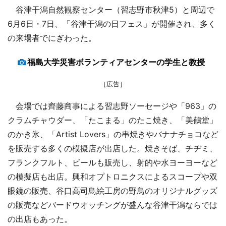
谷津干潟自然観察センター（習志野市秋津5）と周辺で
6月6日・7日、「谷津干潟の日フェス」が開催され、多く
の来場者でにぎわった。
福島大学災害ボランティアセンターの学生と教授
［広告］
会場では齊藤商事による習志野ソーセージや「963」の
クラムチャウダー、「たこまる」のたこ焼き、「美鶴堂」
のかき氷、「Artist Lovers」の串焼きやバナナチョコなど
を販売する多くの模擬店が出店した。焼きそば、チヂミ、
フランクフルト、ビールも販売し、射的や水ヨーヨーなど
の模擬店も出店。興和オプトロニクスによるスコープや双
眼鏡の販売、谷口高司鳥絵工房の野鳥のオリジナルグッズ
の販売などバードウオッチングが盛んな谷津干潟ならでは
の出店もあった。