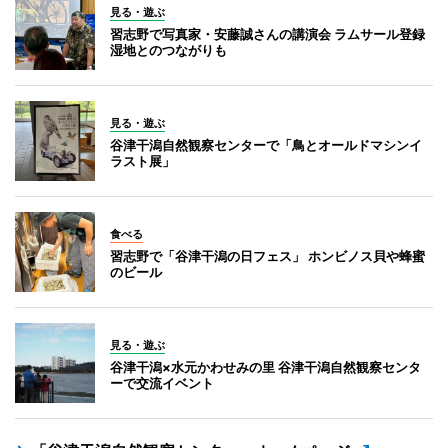
見る・遊ぶ
習志野で写真家・安藤誠さんの講演会 ラムサール登録
湿地とのつながりも
見る・遊ぶ
谷津干潟自然観察センターで「鳥とオールドマシンイ
ラスト展」
食べる
習志野で「谷津干潟の日フェス」 ホンビノス貝や蜂蜜
のビール
見る・遊ぶ
谷津干潟×水元かわせみの里 谷津干潟自然観察センタ
ーで交流イベント