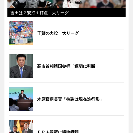
吉田は２安打１打点 大リーグ
千賀の力投 大リーグ
高市首相靖国参拝「適切に判断」
木原官房長官「拉致は現在進行形」
ＥＰＡ視野に議論継続