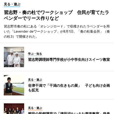
見る・遊ぶ
習志野・奏の杜でワークショップ 住民が育てたラ
ベンダーでリース作りなど
習志野市奏の杜にある「オレンジロード」で収穫されたラベンダーを用
いた「Lavender deワークショップ」が8月1日、「奏の杜集会所」（奏
の杜3）で開催された。
学ぶ・知る
習志野調理師専門学校が小中学生向けスイーツ教室
見る・遊ぶ
谷津干潟で「干潟の生きもの展」 子ども向け企画
も拡充
見る・遊ぶ
菊田公民館講堂で「津田沼ちいさな声楽教室」発表