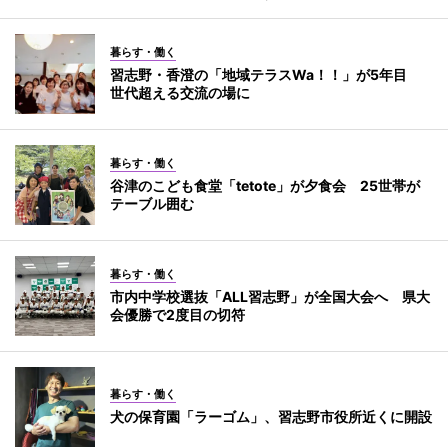
暮らす・働く
習志野・香澄の「地域テラスWa！！」が5年目
世代超える交流の場に
暮らす・働く
谷津のこども食堂「tetote」が夕食会 25世帯が
テーブル囲む
暮らす・働く
市内中学校選抜「ALL習志野」が全国大会へ 県大
会優勝で2度目の切符
暮らす・働く
犬の保育園「ラーゴム」、習志野市役所近くに開設