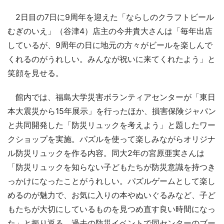
2日目の7日に9周年を迎えた「ならしのクラフトビール
むぎのいえ」（谷津4）店主の今井貴大さんは「毎年出店
しているが、9周年の日に地元の方々がビールを楽しんで
くれるのがうれしい。みんなが祝いに来てくれたよう」と
笑顔を見せる。
館内では、福島大学災害ボランティアセンターが「東日
本大震災から15年展示」を行ったほか、損害保険ジャパン
と共同開発した「防災リュックを考えよう」と題したワー
クショップを実施。パズルを使って楽しみながらオリジナ
ル防災リュックを作る内容。同大2年の宮原亜実さんは
「防災リュックを知らない子どもたちが防災意識を持つき
っかけになったことがうれしい。パズルゲームとして楽し
めるのが魅力で、お気に入りの本やぬいぐるみなど、子ど
もたちが大切にしているものを見つめ直す良い時間になっ
た」と振り返る。過去の防災イベントで同センターのブー