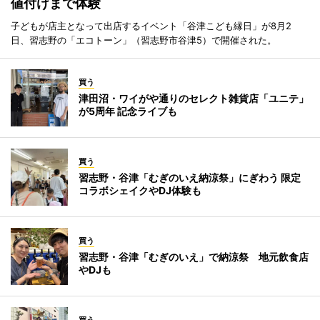
値付けまで体験
子どもが店主となって出店するイベント「谷津こども縁日」が8月2
日、習志野の「エコトーン」（習志野市谷津5）で開催された。
買う
津田沼・ワイがや通りのセレクト雑貨店「ユニテ」
が5周年 記念ライブも
買う
習志野・谷津「むぎのいえ納涼祭」にぎわう 限定
コラボシェイクやDJ体験も
買う
習志野・谷津「むぎのいえ」で納涼祭 地元飲食店
やDJも
買う