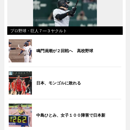
プロ野球・巨人７―３ヤクルト
鳴門渦潮が２回戦へ 高校野球
日本、モンゴルに敗れる
中島ひとみ、女子１００障害で日本新