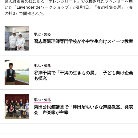
習志野市奏の杜にある「オレンジロード」で収穫されたラベンダーを用
いた「Lavender deワークショップ」が8月1日、「奏の杜集会所」（奏
の杜3）で開催された。
学ぶ・知る
習志野調理師専門学校が小中学生向けスイーツ教室
学ぶ・知る
谷津干潟で「干潟の生きもの展」 子ども向け企画
も拡充
学ぶ・知る
菊田公民館講堂で「津田沼ちいさな声楽教室」発表
会 声楽家が主宰