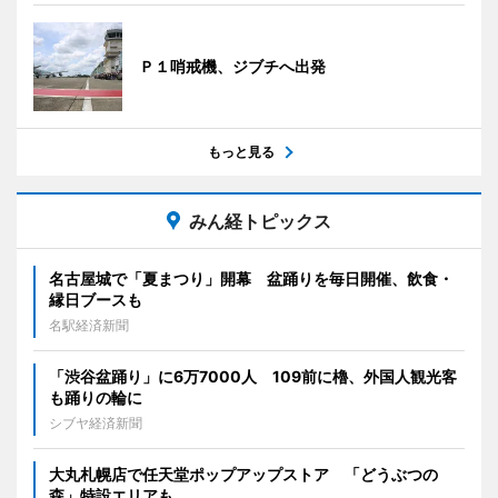
Ｐ１哨戒機、ジブチへ出発
もっと見る
みん経トピックス
名古屋城で「夏まつり」開幕 盆踊りを毎日開催、飲食・
縁日ブースも
名駅経済新聞
「渋谷盆踊り」に6万7000人 109前に櫓、外国人観光客
も踊りの輪に
シブヤ経済新聞
大丸札幌店で任天堂ポップアップストア 「どうぶつの
森」特設エリアも