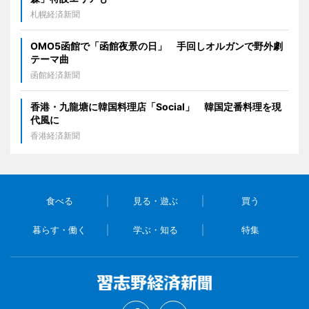
札幌経済新聞
OMO5函館で「函館夜景の日」 手回しオルガンで野外劇
テーマ曲
函館経済新聞
香港・九龍塘に韓国料理店「Social」 韓国定番料理を現
代風に
香港経済新聞
食べる
見る・遊ぶ
買う
暮らす・働く
学ぶ・知る
特集