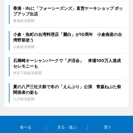
香港・ifcに「フォーシーズンズ」直営ケーキショップ ポッ
プアップ出店
香港経済新聞
小倉・魚町の台湾料理店「麗白」が10周年 小倉南産の台
湾野菜使う
小倉経済新聞
石廊崎オーシャンパークで「夕涼会」 来場100万人達成
セレモニーも
伊豆下田経済新聞
夏の八戸三社大祭で冬の「えんぶり」公演 青森ねぶた祭
関係者の姿も
八戸経済新聞
食べる
見る・遊ぶ
買う