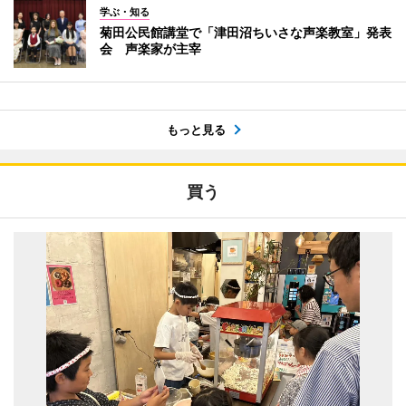
学ぶ・知る
菊田公民館講堂で「津田沼ちいさな声楽教室」発表
会 声楽家が主宰
もっと見る
買う