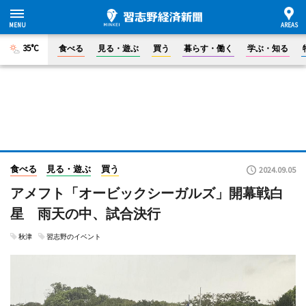
35°C
食べる
見る・遊ぶ
買う
暮らす・働く
学ぶ・知る
食べる
見る・遊ぶ
買う
2024.09.05
アメフト「オービックシーガルズ」開幕戦白
星 雨天の中、試合決行
秋津
習志野のイベント