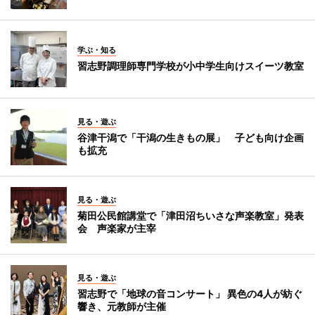
学ぶ・知る
習志野調理師専門学校が小中学生向けスイーツ教室
見る・遊ぶ
谷津干潟で「干潟の生きもの展」 子ども向け企画
も拡充
見る・遊ぶ
菊田公民館講堂で「津田沼ちいさな声楽教室」発表
会 声楽家が主宰
見る・遊ぶ
習志野で「地球の音コンサート」 異色の4人が紡ぐ
響き、元教師が主催