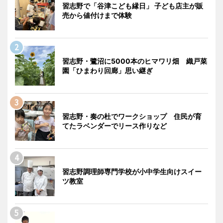
習志野で「谷津こども縁日」 子ども店主が販
売から値付けまで体験
習志野・鷺沼に5000本のヒマワリ畑 織戸菜
園「ひまわり回廊」思い継ぎ
習志野・奏の杜でワークショップ 住民が育
てたラベンダーでリース作りなど
習志野調理師専門学校が小中学生向けスイー
ツ教室