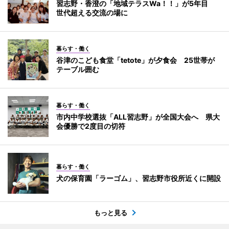
習志野・香澄の「地域テラスWa！！」が5年目
世代超える交流の場に
暮らす・働く
谷津のこども食堂「tetote」が夕食会 25世帯が
テーブル囲む
暮らす・働く
市内中学校選抜「ALL習志野」が全国大会へ 県大
会優勝で2度目の切符
暮らす・働く
犬の保育園「ラーゴム」、習志野市役所近くに開設
もっと見る