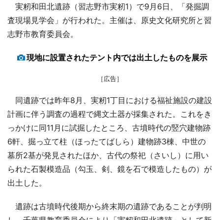
実籾和田北遺跡（習志野市実籾1）で9月6日、「発掘調
査現場見学会」が行われた。主催は、原史文化研究所と習
志野市教育委員会。
現地に設置されたテント内では出土したものを展示
［広告］
同遺跡では昨年8月、実籾1丁目における福祉施設の建設
計画に伴う調査の過程で縄文土器が採集された。これをき
っかけに同11月に試掘したところ、古墳時代の竪穴建物跡
6軒、掘っ立て柱（ほったてばしら）建物跡3棟、中世の
墓所2基が発見されたほか、古代の祭祀（さいし）に用い
られた石製模造品（勾玉、剣、鏡を石で模造したもの）が
出土した。
遺跡は古墳時代後期から終末期の遺跡であることが判明
し、千葉県教育委員会により「実籾和田北遺跡」として新