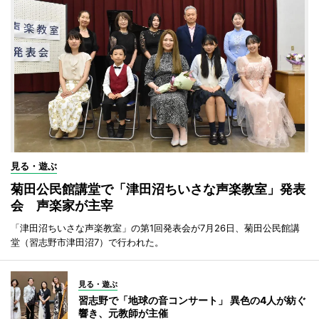
見る・遊ぶ
菊田公民館講堂で「津田沼ちいさな声楽教室」発表
会 声楽家が主宰
「津田沼ちいさな声楽教室」の第1回発表会が7月26日、菊田公民館講
堂（習志野市津田沼7）で行われた。
見る・遊ぶ
習志野で「地球の音コンサート」 異色の4人が紡ぐ
響き、元教師が主催