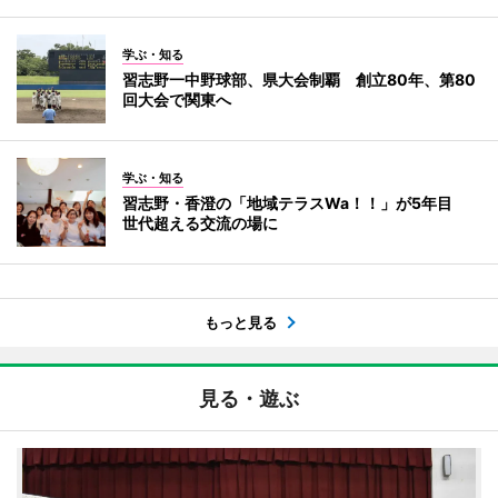
学ぶ・知る
習志野一中野球部、県大会制覇 創立80年、第80
回大会で関東へ
学ぶ・知る
習志野・香澄の「地域テラスWa！！」が5年目
世代超える交流の場に
もっと見る
見る・遊ぶ