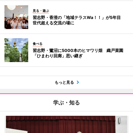
見る・遊ぶ
習志野・香澄の「地域テラスWa！！」が5年目
世代超える交流の場に
食べる
習志野・鷺沼に5000本のヒマワリ畑 織戸菜園
「ひまわり回廊」思い継ぎ
もっと見る
学ぶ・知る