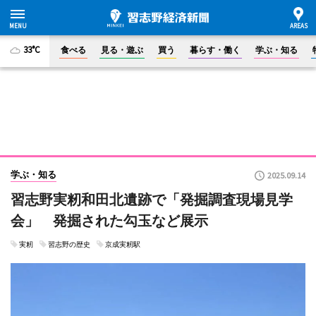
33°C
食べる
見る・遊ぶ
買う
暮らす・働く
学ぶ・知る
学ぶ・知る
2025.09.14
習志野実籾和田北遺跡で「発掘調査現場見学
会」 発掘された勾玉など展示
実籾
習志野の歴史
京成実籾駅