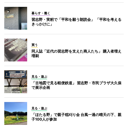
暮らす・働く
習志野・実籾で「平和を願う朗読会」 「平和を考える
きっかけに」
買う
同人誌「近代の習志野を支えた商人たち」 購入者増え
増刷
見る・遊ぶ
「古地図で見る軽便鉄道」 習志野・市民プラザ大久保
で展示企画
見る・遊ぶ
「ほたる野」で親子稲刈り会 台風一過の晴天の下、親
子100人が参加