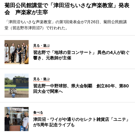
菊田公民館講堂で「津田沼ちいさな声楽教室」発表
会 声楽家が主宰
「津田沼ちいさな声楽教室」の第1回発表会が7月26日、菊田公民館講
堂（習志野市津田沼7）で行われた。
見る・遊ぶ
習志野で「地球の音コンサート」 異色の4人が紡ぐ
響き、元教師が主催
見る・遊ぶ
習志野一中野球部、県大会制覇 創立80年、第80
回大会で関東へ
食べる
津田沼・ワイがや通りのセレクト雑貨店「ユニテ」
が5周年 記念ライブも