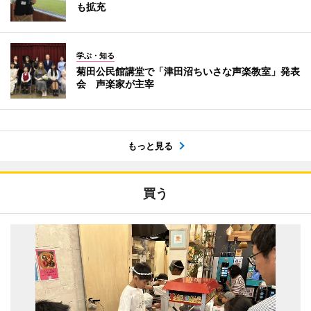
も拡充
学ぶ・知る
菊田公民館講堂で「津田沼ちいさな声楽教室」発表
会 声楽家が主宰
もっと見る
買う