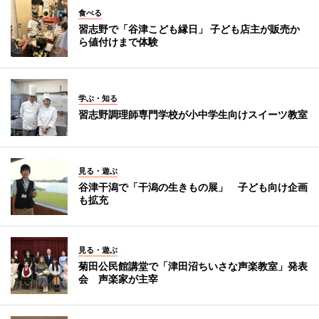
食べる
習志野で「谷津こども縁日」 子ども店主が販売か
ら値付けまで体験
学ぶ・知る
習志野調理師専門学校が小中学生向けスイーツ教室
見る・遊ぶ
谷津干潟で「干潟の生きもの展」 子ども向け企画
も拡充
見る・遊ぶ
菊田公民館講堂で「津田沼ちいさな声楽教室」発表
会 声楽家が主宰