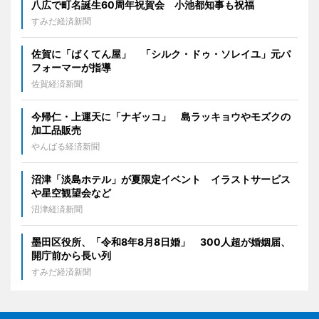
八広で町名誕生60周年祝賀会 小池都知事も祝福
すみだ経済新聞
佐賀に「ばくてん屋」 「シルク・ドゥ・ソレイユ」元パ
フォーマーが指導
佐賀経済新聞
今帰仁・上運天に「ナギッコ」 島ラッキョウやモズクの
加工品販売
やんばる経済新聞
沼津「淡島ホテル」が夏限定イベント イラストサービス
や星空観望会など
沼津経済新聞
墨田区役所、「令和8年8月8日婚」 300人超が婚姻届、
開庁前から長い列
すみだ経済新聞