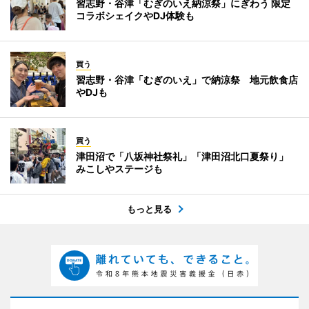
習志野・谷津「むぎのいえ納涼祭」にぎわう 限定
コラボシェイクやDJ体験も
買う
習志野・谷津「むぎのいえ」で納涼祭 地元飲食店
やDJも
買う
津田沼で「八坂神社祭礼」「津田沼北口夏祭り」
みこしやステージも
もっと見る