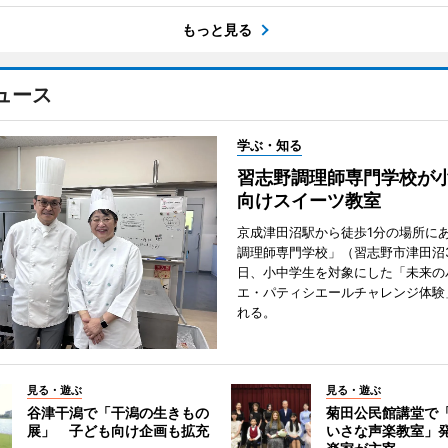
もっと見る
ュース
学ぶ・知る
習志野調理師専門学校が
向けスイーツ教室
京成津田沼駅から徒歩1分の場所に
調理師専門学校」（習志野市津田沼3
日、小中学生を対象にした「未来の
エ・パティシエールチャレンジ体験
れる。
見る・遊ぶ
見る・遊ぶ
谷津干潟で「干潟の生きもの
菊田公民館講堂で
展」 子ども向け企画も拡充
いさな声楽教室」