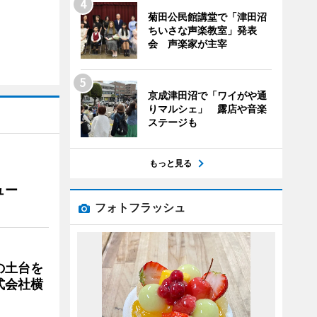
菊田公民館講堂で「津田沼
ちいさな声楽教室」発表
会 声楽家が主宰
京成津田沼で「ワイがや通
りマルシェ」 露店や音楽
ステージも
もっと見る
ュー
フォトフラッシュ
の土台を
式会社横