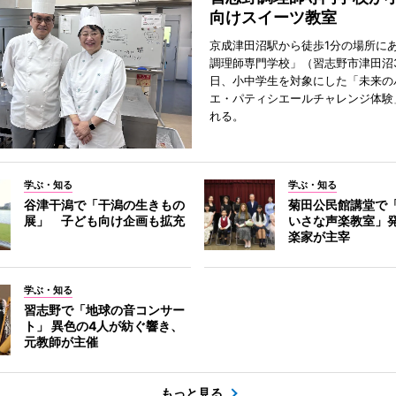
向けスイーツ教室
京成津田沼駅から徒歩1分の場所に
調理師専門学校」（習志野市津田沼3
日、小中学生を対象にした「未来の
エ・パティシエールチャレンジ体験
れる。
学ぶ・知る
学ぶ・知る
谷津干潟で「干潟の生きもの
菊田公民館講堂で
展」 子ども向け企画も拡充
いさな声楽教室」
楽家が主宰
学ぶ・知る
習志野で「地球の音コンサー
ト」 異色の4人が紡ぐ響き、
元教師が主催
もっと見る