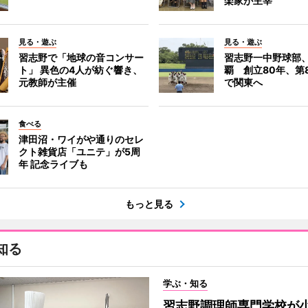
楽家が主宰
見る・遊ぶ
見る・遊ぶ
習志野で「地球の音コンサー
習志野一中野球部
ト」 異色の4人が紡ぐ響き、
覇 創立80年、第
元教師が主催
で関東へ
食べる
津田沼・ワイがや通りのセレ
クト雑貨店「ユニテ」が5周
年 記念ライブも
もっと見る
知る
学ぶ・知る
習志野調理師専門学校が