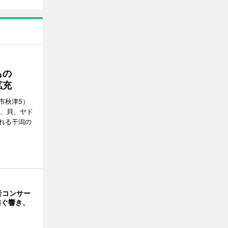
もの
拡充
市秋津5）
ニ、貝、ヤド
れる干潟の
音コンサー
紡ぐ響き、