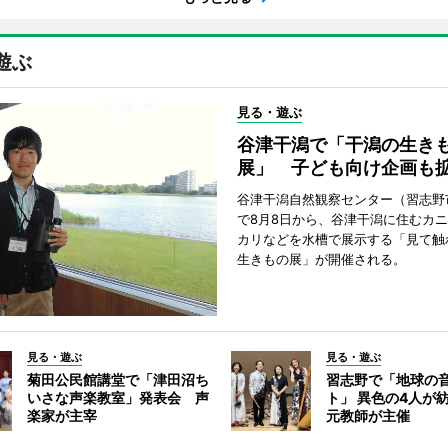
遊ぶ
見る・遊ぶ
谷津干潟で「干潟の生き
展」 子ども向け企画も
谷津干潟自然観察センター（習志野
で8月8日から、谷津干潟に住むカ
カリなどを水槽で展示する「見て触
生きもの展」が開催される。
見る・遊ぶ
見る・遊ぶ
菊田公民館講堂で「津田沼ち
習志野で「地球の
いさな声楽教室」発表会 声
ト」 異色の4人が
楽家が主宰
元教師が主催