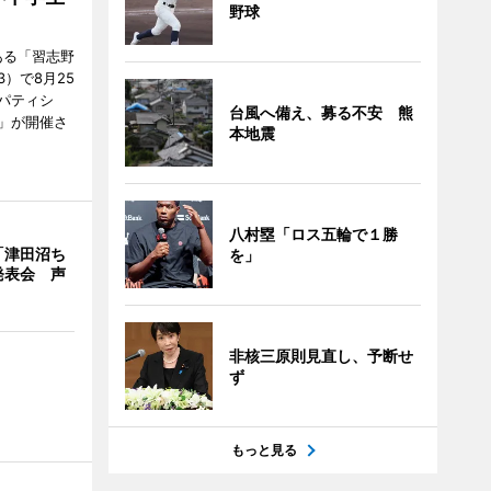
野球
ある「習志野
）で8月25
パティシ
台風へ備え、募る不安 熊
」が開催さ
本地震
八村塁「ロス五輪で１勝
「津田沼ち
を」
発表会 声
非核三原則見直し、予断せ
ず
もっと見る