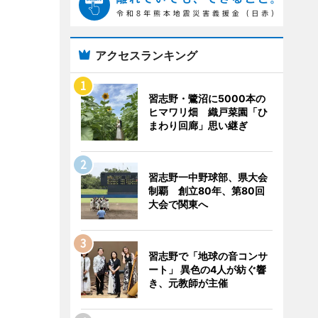
アクセスランキング
習志野・鷺沼に5000本の
ヒマワリ畑 織戸菜園「ひ
まわり回廊」思い継ぎ
習志野一中野球部、県大会
制覇 創立80年、第80回
大会で関東へ
習志野で「地球の音コンサ
ート」 異色の4人が紡ぐ響
き、元教師が主催