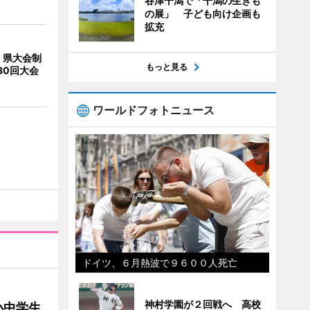
谷津干潟で「干潟の生きも
の展」 子ども向け企画も
拡充
、県大会制
もっと見る
80回大会
ワールドフォトニュース
ドイツ、６月熱波で９６００人死亡
神村学園が２回戦へ 高校
小中学生