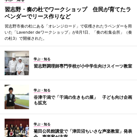
習志野・奏の杜でワークショップ 住民が育てたラ
ベンダーでリース作りなど
習志野市奏の杜にある「オレンジロード」で収穫されたラベンダーを用
いた「Lavender deワークショップ」が8月1日、「奏の杜集会所」（奏
の杜3）で開催された。
学ぶ・知る
習志野調理師専門学校が小中学生向けスイーツ教室
学ぶ・知る
谷津干潟で「干潟の生きもの展」 子ども向け企画
も拡充
学ぶ・知る
菊田公民館講堂で「津田沼ちいさな声楽教室」発表
会 声楽家が主宰