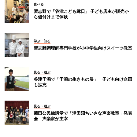
食べる
習志野で「谷津こども縁日」 子ども店主が販売か
ら値付けまで体験
学ぶ・知る
習志野調理師専門学校が小中学生向けスイーツ教室
見る・遊ぶ
谷津干潟で「干潟の生きもの展」 子ども向け企画
も拡充
見る・遊ぶ
菊田公民館講堂で「津田沼ちいさな声楽教室」発表
会 声楽家が主宰