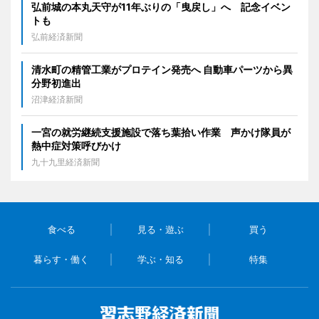
弘前城の本丸天守が11年ぶりの「曳戻し」へ 記念イベン
トも
弘前経済新聞
清水町の精管工業がプロテイン発売へ 自動車パーツから異
分野初進出
沼津経済新聞
一宮の就労継続支援施設で落ち葉拾い作業 声かけ隊員が
熱中症対策呼びかけ
九十九里経済新聞
食べる
見る・遊ぶ
買う
暮らす・働く
学ぶ・知る
特集