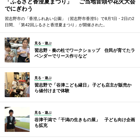
「ふるさと香澄夏まつり」 ご当地音頭や花火大会
でにぎわう
習志野市の「香澄ふれあい公園」（習志野市香澄5）で8月1日・2日の2
日間、「第42回ふるさと香澄夏まつり」が開催された。
見る・遊ぶ
習志野・奏の杜でワークショップ 住民が育てたラ
ベンダーでリース作りなど
見る・遊ぶ
習志野で「谷津こども縁日」 子ども店主が販売か
ら値付けまで体験
見る・遊ぶ
谷津干潟で「干潟の生きもの展」 子ども向け企画
も拡充