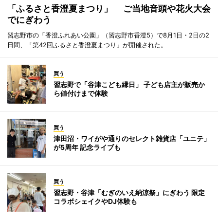
「ふるさと香澄夏まつり」 ご当地音頭や花火大会
でにぎわう
習志野市の「香澄ふれあい公園」（習志野市香澄5）で8月1日・2日の2
日間、「第42回ふるさと香澄夏まつり」が開催された。
買う
習志野で「谷津こども縁日」 子ども店主が販売か
ら値付けまで体験
買う
津田沼・ワイがや通りのセレクト雑貨店「ユニテ」
が5周年 記念ライブも
買う
習志野・谷津「むぎのいえ納涼祭」にぎわう 限定
コラボシェイクやDJ体験も