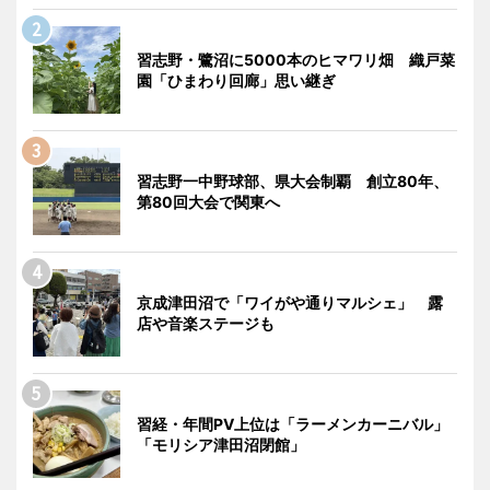
習志野・鷺沼に5000本のヒマワリ畑 織戸菜
園「ひまわり回廊」思い継ぎ
習志野一中野球部、県大会制覇 創立80年、
第80回大会で関東へ
京成津田沼で「ワイがや通りマルシェ」 露
店や音楽ステージも
習経・年間PV上位は「ラーメンカーニバル」
「モリシア津田沼閉館」