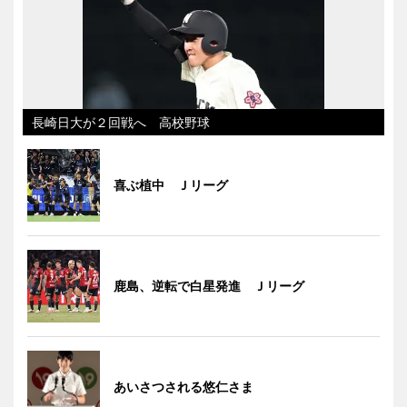
長崎日大が２回戦へ 高校野球
喜ぶ植中 Ｊリーグ
鹿島、逆転で白星発進 Ｊリーグ
あいさつされる悠仁さま