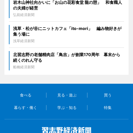
岩木山神社向かいに「お山の花彩食堂 龍の憩」 和食職人
の夫婦が経営
弘前経済新聞
浅草・松が谷にニットカフェ「ito-mori」 編み物好きが
集う場に
浅草経済新聞
北習志野の老舗精肉店「鳥吉」が創業170周年 幕末から
続くのれん守る
船橋経済新聞
食べる
見る・遊ぶ
買う
暮らす・働く
学ぶ・知る
特集