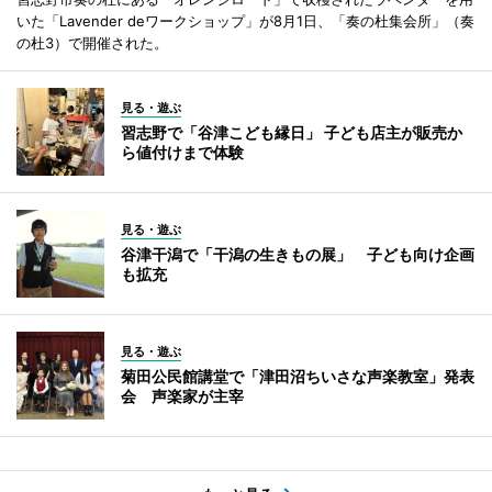
いた「Lavender deワークショップ」が8月1日、「奏の杜集会所」（奏
の杜3）で開催された。
見る・遊ぶ
習志野で「谷津こども縁日」 子ども店主が販売か
ら値付けまで体験
見る・遊ぶ
谷津干潟で「干潟の生きもの展」 子ども向け企画
も拡充
見る・遊ぶ
菊田公民館講堂で「津田沼ちいさな声楽教室」発表
会 声楽家が主宰