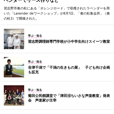
ベンダーでリース作りなど
習志野市奏の杜にある「オレンジロード」で収穫されたラベンダーを用
いた「Lavender deワークショップ」が8月1日、「奏の杜集会所」（奏
の杜3）で開催された。
学ぶ・知る
習志野調理師専門学校が小中学生向けスイーツ教室
学ぶ・知る
谷津干潟で「干潟の生きもの展」 子ども向け企画
も拡充
学ぶ・知る
菊田公民館講堂で「津田沼ちいさな声楽教室」発表
会 声楽家が主宰