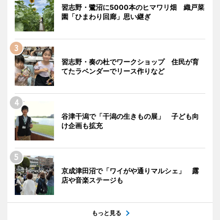
習志野・鷺沼に5000本のヒマワリ畑 織戸菜
園「ひまわり回廊」思い継ぎ
習志野・奏の杜でワークショップ 住民が育
てたラベンダーでリース作りなど
谷津干潟で「干潟の生きもの展」 子ども向
け企画も拡充
京成津田沼で「ワイがや通りマルシェ」 露
店や音楽ステージも
もっと見る