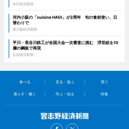
本庄経済新聞
河内小阪の「cuisine HAGI」が2周年 旬の食材使い、日
替わりで
東大阪経済新聞
平川・長谷川鉄工が全国大会一次審査に挑む 浮世絵を10
層の鋼板で再現
弘前経済新聞
食べる
見る・遊ぶ
買う
暮らす・働く
学ぶ・知る
特集