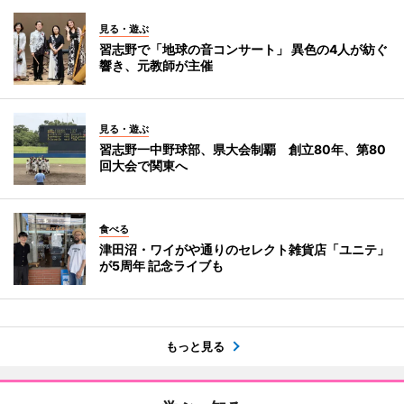
見る・遊ぶ
習志野で「地球の音コンサート」 異色の4人が紡ぐ
響き、元教師が主催
見る・遊ぶ
習志野一中野球部、県大会制覇 創立80年、第80
回大会で関東へ
食べる
津田沼・ワイがや通りのセレクト雑貨店「ユニテ」
が5周年 記念ライブも
もっと見る