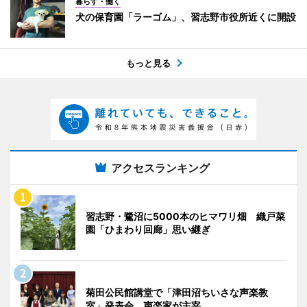
暮らす・働く
犬の保育園「ラーゴム」、習志野市役所近くに開設
もっと見る
アクセスランキング
習志野・鷺沼に5000本のヒマワリ畑 織戸菜
園「ひまわり回廊」思い継ぎ
菊田公民館講堂で「津田沼ちいさな声楽教
室」発表会 声楽家が主宰