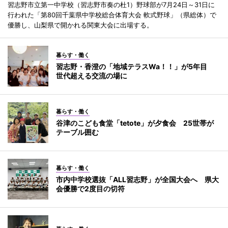
習志野市立第一中学校（習志野市奏の杜1）野球部が7月24日～31日に
行われた「第80回千葉県中学校総合体育大会 軟式野球」（県総体）で
優勝し、山梨県で開かれる関東大会に出場する。
暮らす・働く
習志野・香澄の「地域テラスWa！！」が5年目
世代超える交流の場に
暮らす・働く
谷津のこども食堂「tetote」が夕食会 25世帯が
テーブル囲む
暮らす・働く
市内中学校選抜「ALL習志野」が全国大会へ 県大
会優勝で2度目の切符