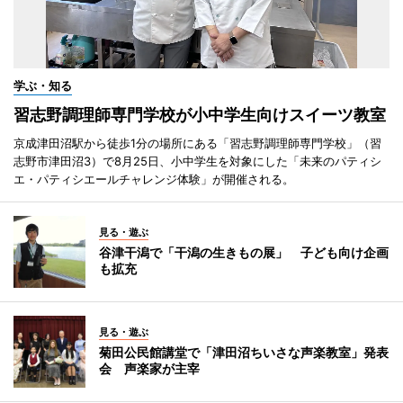
学ぶ・知る
習志野調理師専門学校が小中学生向けスイーツ教室
京成津田沼駅から徒歩1分の場所にある「習志野調理師専門学校」（習
志野市津田沼3）で8月25日、小中学生を対象にした「未来のパティシ
エ・パティシエールチャレンジ体験」が開催される。
見る・遊ぶ
谷津干潟で「干潟の生きもの展」 子ども向け企画
も拡充
見る・遊ぶ
菊田公民館講堂で「津田沼ちいさな声楽教室」発表
会 声楽家が主宰