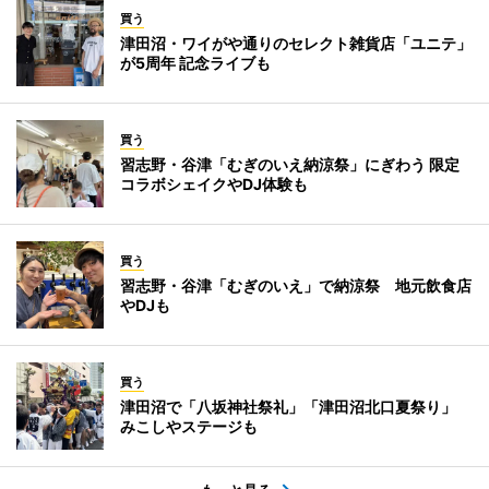
買う
津田沼・ワイがや通りのセレクト雑貨店「ユニテ」
が5周年 記念ライブも
買う
習志野・谷津「むぎのいえ納涼祭」にぎわう 限定
コラボシェイクやDJ体験も
買う
習志野・谷津「むぎのいえ」で納涼祭 地元飲食店
やDJも
買う
津田沼で「八坂神社祭礼」「津田沼北口夏祭り」
みこしやステージも