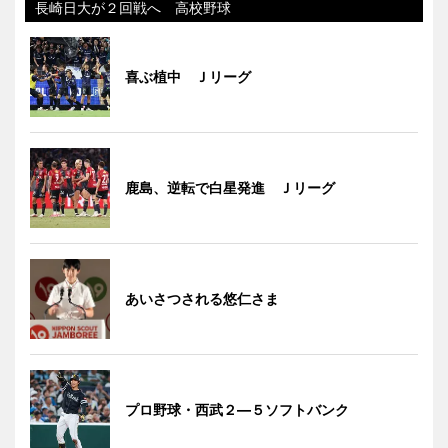
長崎日大が２回戦へ 高校野球
喜ぶ植中 Ｊリーグ
鹿島、逆転で白星発進 Ｊリーグ
あいさつされる悠仁さま
プロ野球・西武２―５ソフトバンク