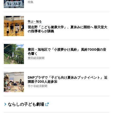
特集
学ぶ・知る
習志野「こども健康大学」、夏休みに開校へ 順天堂大
の指導者らが講義
豊田・旭地区で「小渡夢かけ風鈴」 風鈴7000個の音
色響く
豊田経済新聞
DNPプラザで「子ども向け夏休みブックイベント」 近
隣親子200人超参加
市ケ谷経済新聞
ならしの子ども劇場