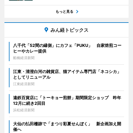
もっと見る
みん経トピックス
八千代「52間の縁側」にカフェ「PUKU」 自家焙煎コー
ヒーやカレー提供
船橋経済新聞
江東・清澄白河の雑貨店、猫アイテム専門店「ネコシカ」
としてリニューアル
江東経済新聞
遠鉄百貨店に「トーキョー煎餅」期間限定ショップ 昨年
12月に続き2回目
浜松経済新聞
大仙の払田柵跡で「まつり彩夏せんぼく」 新企画加え開
催へ