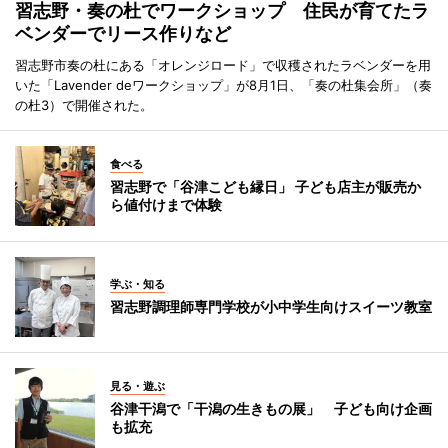
習志野・奏の杜でワークショップ 住民が育てたラ
ベンダーでリース作りなど
習志野市奏の杜にある「オレンジロード」で収穫されたラベンダーを用
いた「Lavender deワークショップ」が8月1日、「奏の杜集会所」（奏
の杜3）で開催された。
食べる
習志野で「谷津こども縁日」 子ども店主が販売か
ら値付けまで体験
学ぶ・知る
習志野調理師専門学校が小中学生向けスイーツ教室
見る・遊ぶ
谷津干潟で「干潟の生きもの展」 子ども向け企画
も拡充