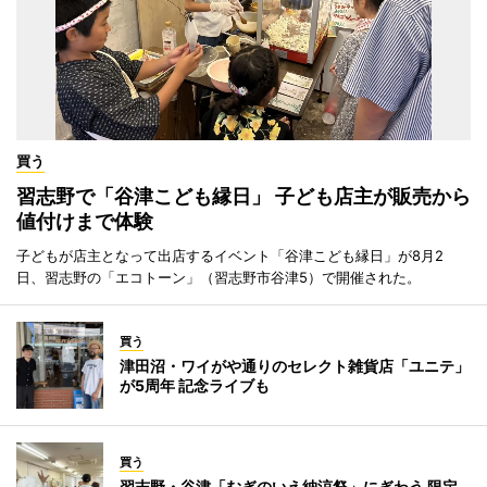
買う
習志野で「谷津こども縁日」 子ども店主が販売から
値付けまで体験
子どもが店主となって出店するイベント「谷津こども縁日」が8月2
日、習志野の「エコトーン」（習志野市谷津5）で開催された。
買う
津田沼・ワイがや通りのセレクト雑貨店「ユニテ」
が5周年 記念ライブも
買う
習志野・谷津「むぎのいえ納涼祭」にぎわう 限定