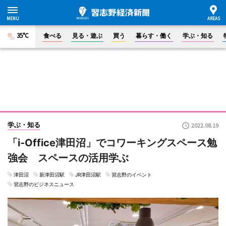
35°C
食べる
見る・遊ぶ
買う
暮らす・働く
学ぶ・知る
学ぶ・知る
2022.08.19
「i-Office津田沼」でコワーキングスペース勉
強会 スペースの活用学ぶ
津田沼
新津田沼駅
JR津田沼駅
習志野のイベント
習志野のビジネスニュース