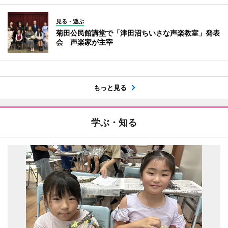
見る・遊ぶ
菊田公民館講堂で「津田沼ちいさな声楽教室」発表
会 声楽家が主宰
もっと見る
学ぶ・知る