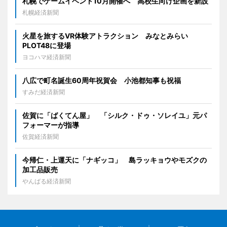
札幌でゲームイベント10月開催へ 高校生向け企画を新設
札幌経済新聞
火星を旅するVR体験アトラクション みなとみらい
PLOT48に登場
ヨコハマ経済新聞
八広で町名誕生60周年祝賀会 小池都知事も祝福
すみだ経済新聞
佐賀に「ばくてん屋」 「シルク・ドゥ・ソレイユ」元パ
フォーマーが指導
佐賀経済新聞
今帰仁・上運天に「ナギッコ」 島ラッキョウやモズクの
加工品販売
やんばる経済新聞