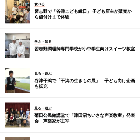
食べる
習志野で「谷津こども縁日」 子ども店主が販売か
ら値付けまで体験
学ぶ・知る
習志野調理師専門学校が小中学生向けスイーツ教室
見る・遊ぶ
谷津干潟で「干潟の生きもの展」 子ども向け企画
も拡充
見る・遊ぶ
菊田公民館講堂で「津田沼ちいさな声楽教室」発表
会 声楽家が主宰