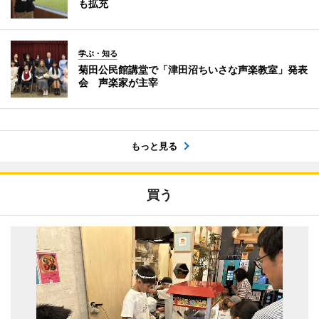
も拡充
学ぶ・知る
菊田公民館講堂で「津田沼ちいさな声楽教室」発表
会 声楽家が主宰
もっと見る
買う