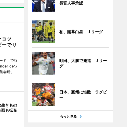
長官人事承認
柏、開幕白星 Ｊリーグ
ショッ
ダーでリ
ード」で収
町田、大勝で発進 Ｊリー
グ
er deワ
集会所」
日本、豪州に惜敗 ラグビ
ー
の生きもの
企画も拡充
もっと見る