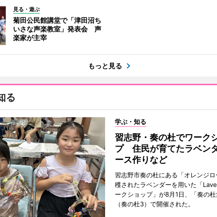
見る・遊ぶ
菊田公民館講堂で「津田沼ち
いさな声楽教室」発表会 声
楽家が主宰
もっと見る
知る
学ぶ・知る
習志野・奏の杜でワーク
プ 住民が育てたラベン
ース作りなど
習志野市奏の杜にある「オレンジロ
穫されたラベンダーを用いた「Lavend
ークショップ」が8月1日、「奏の杜
（奏の杜3）で開催された。