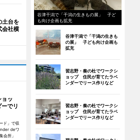
谷津干潟で「干潟の生きもの展」 子ど
も向け企画も拡充
の土台を
式会社横
谷津干潟で「干潟の生きも
の展」 子ども向け企画も
拡充
習志野・奏の杜でワークシ
ョップ 住民が育てたラベ
ンダーでリース作りなど
ショッ
ダーでリ
習志野・奏の杜でワークシ
ョップ 住民が育てたラベ
ンダーでリース作りなど
ード」で収
er deワ
集会所」