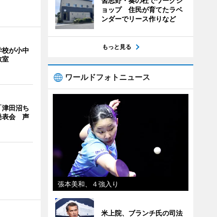
習志野・奏の杜でワークシ
ョップ 住民が育てたラベ
ンダーでリース作りなど
もっと見る
学校が小中
教室
ワールドフォトニュース
「津田沼ち
発表会 声
張本美和、４強入り
米上院、ブランチ氏の司法