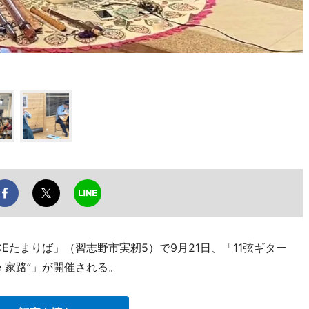
CEたまりば」（習志野市実籾5）で9月21日、「11弦ギター
e 家路”」が開催される。