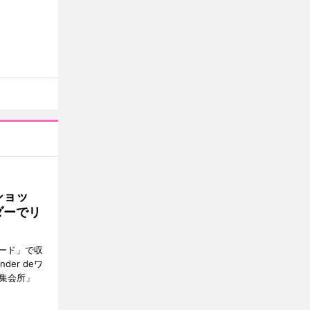
ショッ
ダーでリ
ード」で収
er deワ
集会所」