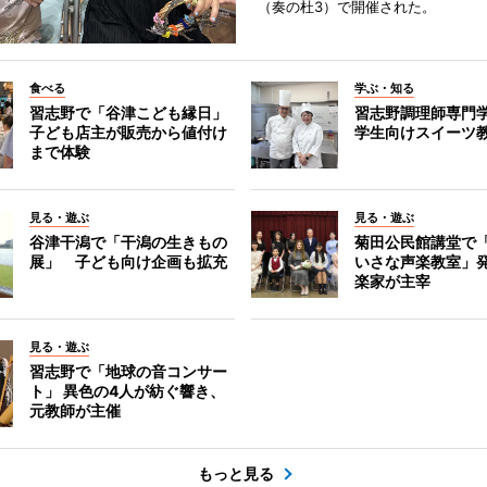
（奏の杜3）で開催された。
食べる
学ぶ・知る
習志野で「谷津こども縁日」
習志野調理師専門
子ども店主が販売から値付け
学生向けスイーツ
まで体験
見る・遊ぶ
見る・遊ぶ
谷津干潟で「干潟の生きもの
菊田公民館講堂で
展」 子ども向け企画も拡充
いさな声楽教室」
楽家が主宰
見る・遊ぶ
習志野で「地球の音コンサー
ト」 異色の4人が紡ぐ響き、
元教師が主催
もっと見る