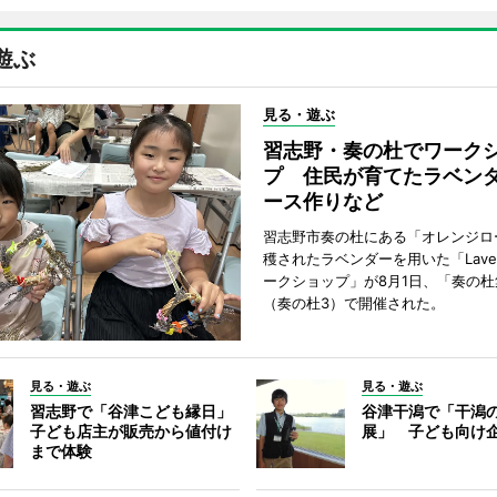
遊ぶ
見る・遊ぶ
習志野・奏の杜でワーク
プ 住民が育てたラベン
ース作りなど
習志野市奏の杜にある「オレンジロ
穫されたラベンダーを用いた「Lavend
ークショップ」が8月1日、「奏の杜
（奏の杜3）で開催された。
見る・遊ぶ
見る・遊ぶ
習志野で「谷津こども縁日」
谷津干潟で「干潟
子ども店主が販売から値付け
展」 子ども向け
まで体験