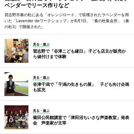
ベンダーでリース作りなど
習志野市奏の杜にある「オレンジロード」で収穫されたラベンダーを用
いた「Lavender deワークショップ」が8月1日、「奏の杜集会所」（奏
の杜3）で開催された。
見る・遊ぶ
習志野で「谷津こども縁日」 子ども店主が販売か
ら値付けまで体験
見る・遊ぶ
谷津干潟で「干潟の生きもの展」 子ども向け企画
も拡充
見る・遊ぶ
菊田公民館講堂で「津田沼ちいさな声楽教室」発表
会 声楽家が主宰