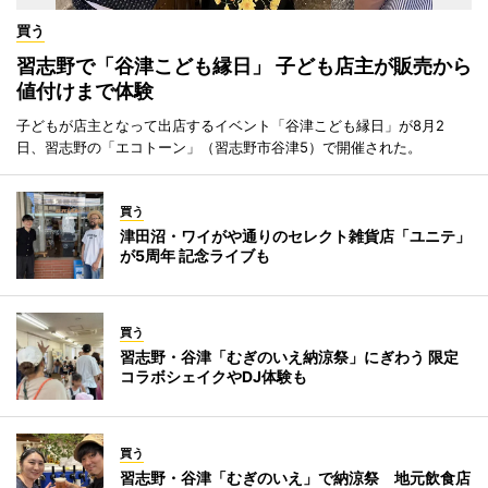
買う
習志野で「谷津こども縁日」 子ども店主が販売から
値付けまで体験
子どもが店主となって出店するイベント「谷津こども縁日」が8月2
日、習志野の「エコトーン」（習志野市谷津5）で開催された。
買う
津田沼・ワイがや通りのセレクト雑貨店「ユニテ」
が5周年 記念ライブも
買う
習志野・谷津「むぎのいえ納涼祭」にぎわう 限定
コラボシェイクやDJ体験も
買う
習志野・谷津「むぎのいえ」で納涼祭 地元飲食店