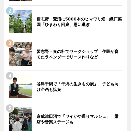
習志野・鷺沼に5000本のヒマワリ畑 織戸菜
園「ひまわり回廊」思い継ぎ
習志野・奏の杜でワークショップ 住民が育
てたラベンダーでリース作りなど
谷津干潟で「干潟の生きもの展」 子ども向
け企画も拡充
京成津田沼で「ワイがや通りマルシェ」 露
店や音楽ステージも