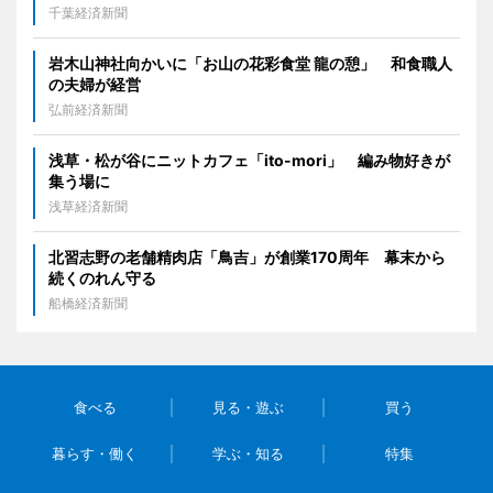
千葉経済新聞
岩木山神社向かいに「お山の花彩食堂 龍の憩」 和食職人
の夫婦が経営
弘前経済新聞
浅草・松が谷にニットカフェ「ito-mori」 編み物好きが
集う場に
浅草経済新聞
北習志野の老舗精肉店「鳥吉」が創業170周年 幕末から
続くのれん守る
船橋経済新聞
食べる
見る・遊ぶ
買う
暮らす・働く
学ぶ・知る
特集