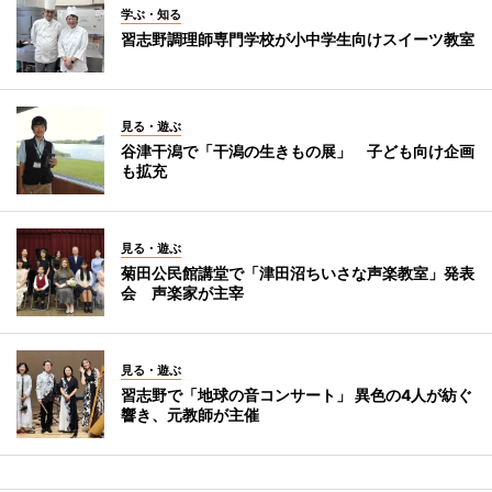
学ぶ・知る
習志野調理師専門学校が小中学生向けスイーツ教室
見る・遊ぶ
谷津干潟で「干潟の生きもの展」 子ども向け企画
も拡充
見る・遊ぶ
菊田公民館講堂で「津田沼ちいさな声楽教室」発表
会 声楽家が主宰
見る・遊ぶ
習志野で「地球の音コンサート」 異色の4人が紡ぐ
響き、元教師が主催