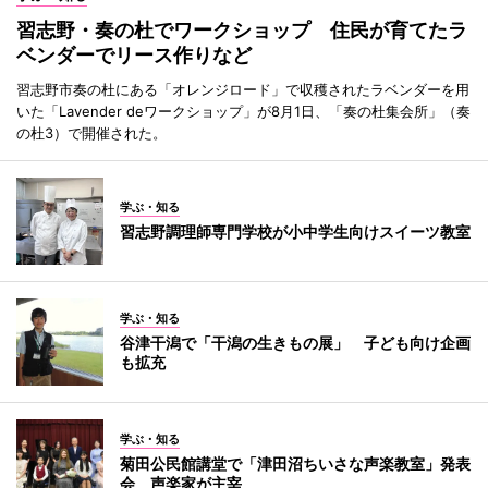
習志野・奏の杜でワークショップ 住民が育てたラ
ベンダーでリース作りなど
習志野市奏の杜にある「オレンジロード」で収穫されたラベンダーを用
いた「Lavender deワークショップ」が8月1日、「奏の杜集会所」（奏
の杜3）で開催された。
学ぶ・知る
習志野調理師専門学校が小中学生向けスイーツ教室
学ぶ・知る
谷津干潟で「干潟の生きもの展」 子ども向け企画
も拡充
学ぶ・知る
菊田公民館講堂で「津田沼ちいさな声楽教室」発表
会 声楽家が主宰