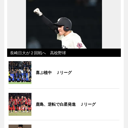
長崎日大が２回戦へ 高校野球
喜ぶ植中 Ｊリーグ
鹿島、逆転で白星発進 Ｊリーグ