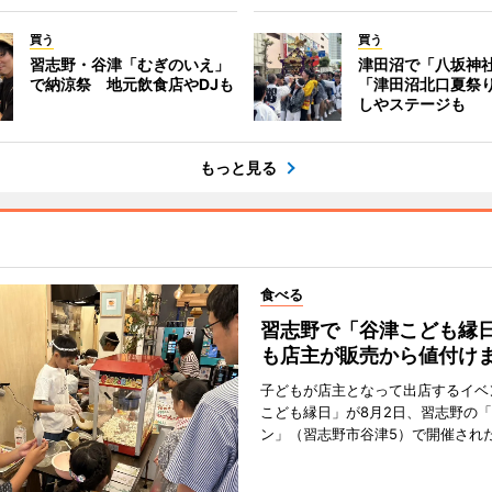
買う
買う
習志野・谷津「むぎのいえ」
津田沼で「八坂神
で納涼祭 地元飲食店やDJも
「津田沼北口夏祭
しやステージも
もっと見る
食べる
習志野で「谷津こども縁日
も店主が販売から値付け
子どもが店主となって出店するイベ
こども縁日」が8月2日、習志野の
ン」（習志野市谷津5）で開催され