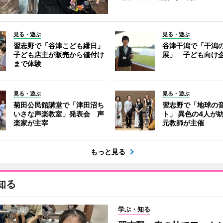
見る・遊ぶ
見る・遊ぶ
習志野で「谷津こども縁日」
谷津干潟で「干潟
子ども店主が販売から値付け
展」 子ども向け
まで体験
見る・遊ぶ
見る・遊ぶ
菊田公民館講堂で「津田沼ち
習志野で「地球の
いさな声楽教室」発表会 声
ト」 異色の4人が
楽家が主宰
元教師が主催
もっと見る
知る
学ぶ・知る