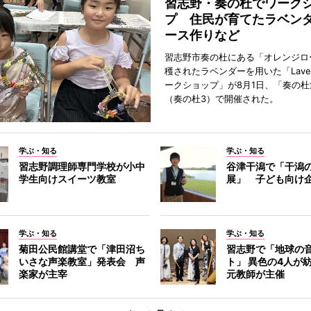
習志野・奏の杜でワーク
プ 住民が育てたラベン
ース作りなど
習志野市奏の杜にある「オレンジロ
穫されたラベンダーを用いた「Lavend
ークショップ」が8月1日、「奏の杜
（奏の杜3）で開催された。
学ぶ・知る
学ぶ・知る
習志野調理師専門学校が小中
谷津干潟で「干潟
学生向けスイーツ教室
展」 子ども向け
学ぶ・知る
学ぶ・知る
菊田公民館講堂で「津田沼ち
習志野で「地球の
いさな声楽教室」発表会 声
ト」 異色の4人が
楽家が主宰
元教師が主催