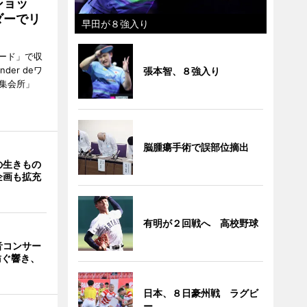
ショッ
ダーでリ
早田が８強入り
ード」で収
er deワ
張本智、８強入り
集会所」
脳腫瘍手術で誤部位摘出
の生きもの
企画も拡充
有明が２回戦へ 高校野球
音コンサー
紡ぐ響き、
日本、８日豪州戦 ラグビ
ー