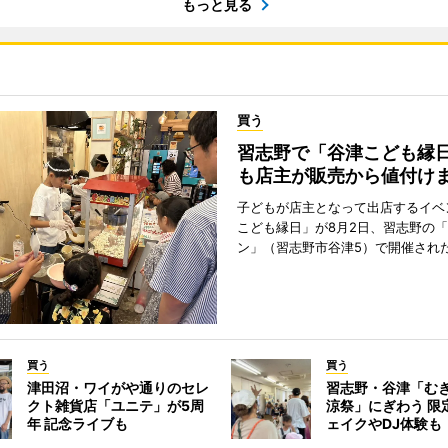
もっと見る
買う
習志野で「谷津こども縁日
も店主が販売から値付け
子どもが店主となって出店するイベ
こども縁日」が8月2日、習志野の
ン」（習志野市谷津5）で開催され
買う
買う
津田沼・ワイがや通りのセレ
習志野・谷津「む
クト雑貨店「ユニテ」が5周
涼祭」にぎわう 限
年 記念ライブも
ェイクやDJ体験も