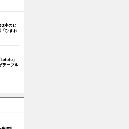
00本のヒ
園「ひまわ
etote」
がテーブル