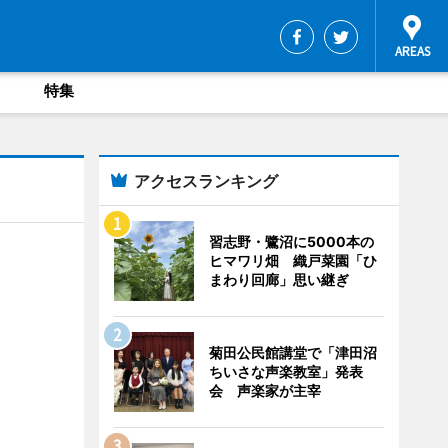
特集
アクセスランキング
習志野・鷺沼に5000本の
ヒマワリ畑 織戸菜園「ひ
まわり回廊」思い継ぎ
菊田公民館講堂で「津田沼
ちいさな声楽教室」発表
会 声楽家が主宰