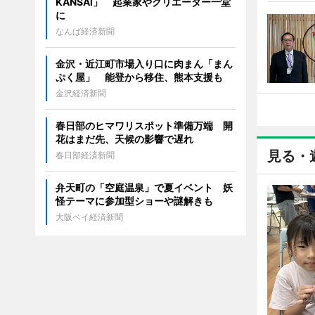
KANSAI」 起業家やクリエーター一堂
に
なんば経済新聞
金沢・近江町市場入り口に肉まん「まん
ぷく屋」 能登から移住、熊本支援も
金沢経済新聞
春日部のヒマワリスポット準備万端 開
花はまだ先、天候の影響で遅れ
見る・
春日部経済新聞
弁天町の「空庭温泉」で夏イベント 妖
怪テーマに参加型ショーや謎解きも
大阪ベイ経済新聞