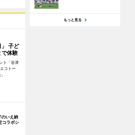
もっと見る
」 子ど
まで体験
ント「谷津
「エコトー
た。
ぎのいえ納
定コラボシ