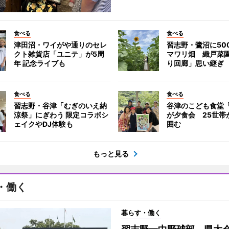
食べる
食べる
津田沼・ワイがや通りのセレ
習志野・鷺沼に50
クト雑貨店「ユニテ」が5周
マワリ畑 織戸菜
年 記念ライブも
り回廊」思い継ぎ
食べる
食べる
習志野・谷津「むぎのいえ納
谷津のこども食堂「t
涼祭」にぎわう 限定コラボシ
が夕食会 25世帯
ェイクやDJ体験も
囲む
もっと見る
・働く
暮らす・働く