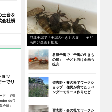
の土台を
式会社横
谷津干潟で「干潟の生きもの展」 子ど
も向け企画も拡充
谷津干潟で「干潟の生きも
の展」 子ども向け企画も
拡充
ショッ
ダーでリ
習志野・奏の杜でワークシ
ョップ 住民が育てたラベ
ンダーでリース作りなど
ード」で収
er deワ
集会所」
習志野・奏の杜でワークシ