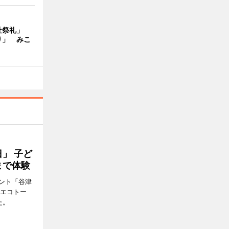
社祭礼」
り」 みこ
」 子ど
まで体験
ント「谷津
「エコトー
た。