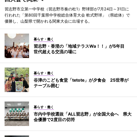
習志野市立第一中学校（習志野市奏の杜1）野球部が7月24日～31日に
行われた「第80回千葉県中学校総合体育大会 軟式野球」（県総体）で
優勝し、山梨県で開かれる関東大会に出場する。
暮らす・働く
習志野・香澄の「地域テラスWa！！」が5年目
世代超える交流の場に
暮らす・働く
谷津のこども食堂「tetote」が夕食会 25世帯が
テーブル囲む
暮らす・働く
市内中学校選抜「ALL習志野」が全国大会へ 県大
会優勝で2度目の切符