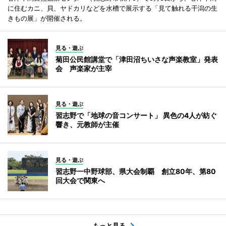
に住むカニ、貝、ヤドカリなどを水槽で展示する「見て触れる干潟の生
きもの展」が開催される。
見る・遊ぶ
菊田公民館講堂で「津田沼ちいさな声楽教室」発表
会 声楽家が主宰
見る・遊ぶ
習志野で「地球の音コンサート」 異色の4人が紡ぐ
響き、元教師が主催
見る・遊ぶ
習志野一中野球部、県大会制覇 創立80年、第80
回大会で関東へ
もっと見る