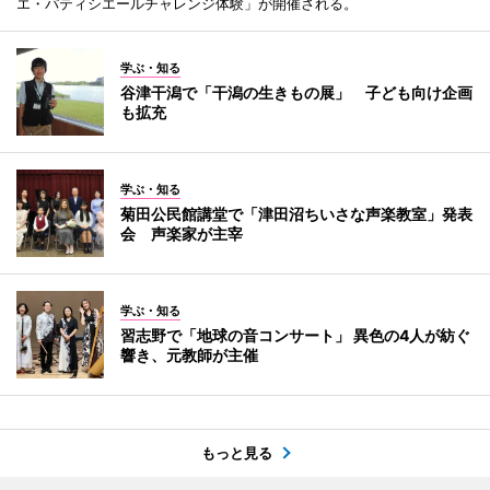
エ・パティシエールチャレンジ体験」が開催される。
学ぶ・知る
谷津干潟で「干潟の生きもの展」 子ども向け企画
も拡充
学ぶ・知る
菊田公民館講堂で「津田沼ちいさな声楽教室」発表
会 声楽家が主宰
学ぶ・知る
習志野で「地球の音コンサート」 異色の4人が紡ぐ
響き、元教師が主催
もっと見る