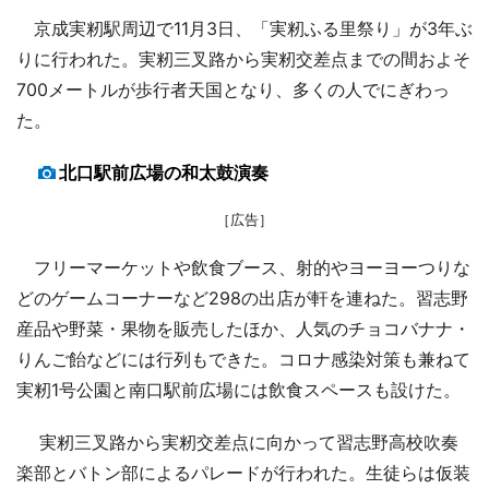
京成実籾駅周辺で11月3日、「実籾ふる里祭り」が3年ぶ
りに行われた。実籾三叉路から実籾交差点までの間およそ
700メートルが歩行者天国となり、多くの人でにぎわっ
た。
北口駅前広場の和太鼓演奏
［広告］
フリーマーケットや飲食ブース、射的やヨーヨーつりな
どのゲームコーナーなど298の出店が軒を連ねた。習志野
産品や野菜・果物を販売したほか、人気のチョコバナナ・
りんご飴などには行列もできた。コロナ感染対策も兼ねて
実籾1号公園と南口駅前広場には飲食スペースも設けた。
実籾三叉路から実籾交差点に向かって習志野高校吹奏
楽部とバトン部によるパレードが行われた。生徒らは仮装