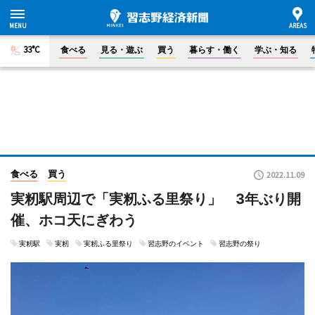
33°C
食べる
見る・遊ぶ
買う
暮らす・働く
学ぶ・知る
食べる
買う
2022.11.09
実籾駅周辺で「実籾ふる里祭り」 3年ぶり開
催、ホコ天にぎわう
実籾駅
実籾
実籾ふる里祭り
習志野のイベント
習志野の祭り