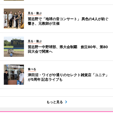
見る・遊ぶ
習志野で「地球の音コンサート」 異色の4人が紡ぐ
響き、元教師が主催
見る・遊ぶ
習志野一中野球部、県大会制覇 創立80年、第80
回大会で関東へ
食べる
津田沼・ワイがや通りのセレクト雑貨店「ユニテ」
が5周年 記念ライブも
もっと見る