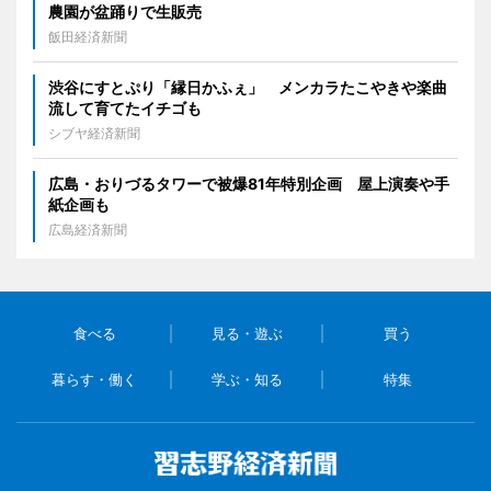
農園が盆踊りで生販売
飯田経済新聞
渋谷にすとぷり「縁日かふぇ」 メンカラたこやきや楽曲
流して育てたイチゴも
シブヤ経済新聞
広島・おりづるタワーで被爆81年特別企画 屋上演奏や手
紙企画も
広島経済新聞
食べる
見る・遊ぶ
買う
暮らす・働く
学ぶ・知る
特集