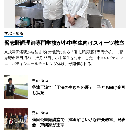
学ぶ・知る
習志野調理師専門学校が小中学生向けスイーツ教室
京成津田沼駅から徒歩1分の場所にある「習志野調理師専門学校」（習
志野市津田沼3）で8月25日、小中学生を対象にした「未来のパティシ
エ・パティシエールチャレンジ体験」が開催される。
見る・遊ぶ
谷津干潟で「干潟の生きもの展」 子ども向け企画
も拡充
見る・遊ぶ
菊田公民館講堂で「津田沼ちいさな声楽教室」発表
会 声楽家が主宰