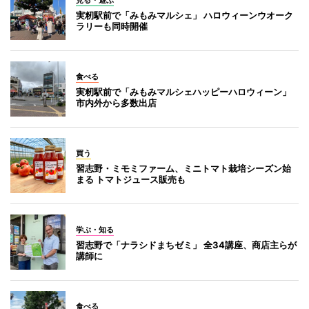
見る・遊ぶ
実籾駅前で「みもみマルシェ」 ハロウィーンウオーク
ラリーも同時開催
食べる
実籾駅前で「みもみマルシェハッピーハロウィーン」
市内外から多数出店
買う
習志野・ミモミファーム、ミニトマト栽培シーズン始
まる トマトジュース販売も
学ぶ・知る
習志野で「ナラシドまちゼミ」 全34講座、商店主らが
講師に
食べる