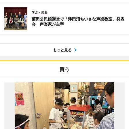
学ぶ・知る
菊田公民館講堂で「津田沼ちいさな声楽教室」発表
会 声楽家が主宰
もっと見る
買う