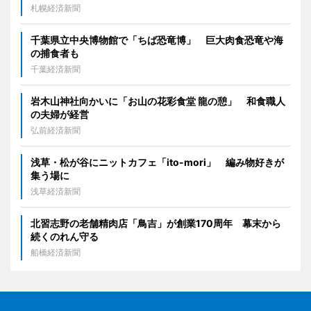
札幌経済新聞
千葉県立中央博物館で「ちば恐竜博」 巨大肉食恐竜や海
の捕食者も
千葉経済新聞
岩木山神社向かいに「お山の花彩食堂 龍の憩」 和食職人
の夫婦が経営
弘前経済新聞
浅草・松が谷にニットカフェ「ito-mori」 編み物好きが
集う場に
浅草経済新聞
北習志野の老舗精肉店「鳥吉」が創業170周年 幕末から
続くのれん守る
船橋経済新聞