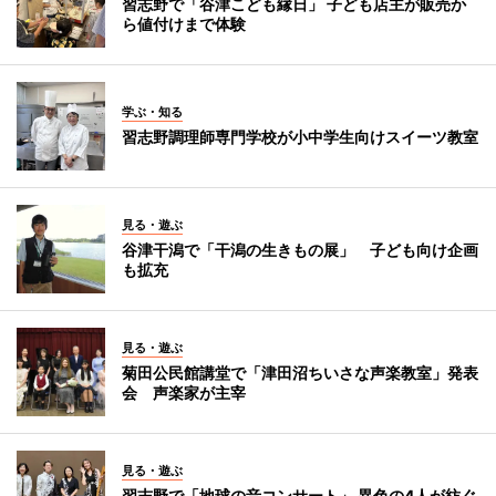
習志野で「谷津こども縁日」 子ども店主が販売か
ら値付けまで体験
学ぶ・知る
習志野調理師専門学校が小中学生向けスイーツ教室
見る・遊ぶ
谷津干潟で「干潟の生きもの展」 子ども向け企画
も拡充
見る・遊ぶ
菊田公民館講堂で「津田沼ちいさな声楽教室」発表
会 声楽家が主宰
見る・遊ぶ
習志野で「地球の音コンサート」 異色の4人が紡ぐ