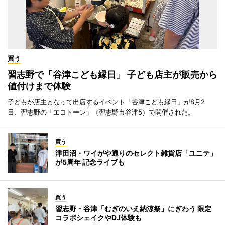
買う
習志野で「谷津こども縁日」 子ども店主が販売から
値付けまで体験
子どもが店主となって出店するイベント「谷津こども縁日」が8月2
日、習志野の「エコトーン」（習志野市谷津5）で開催された。
買う
津田沼・ワイがや通りのセレクト雑貨店「ユニテ」
が5周年 記念ライブも
買う
習志野・谷津「むぎのいえ納涼祭」にぎわう 限定
コラボシェイクやDJ体験も